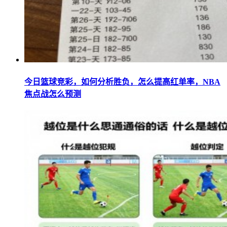
今日篮球竞彩，如何分析胜负，怎么提高红单率，NBA
焦点战怎么预测