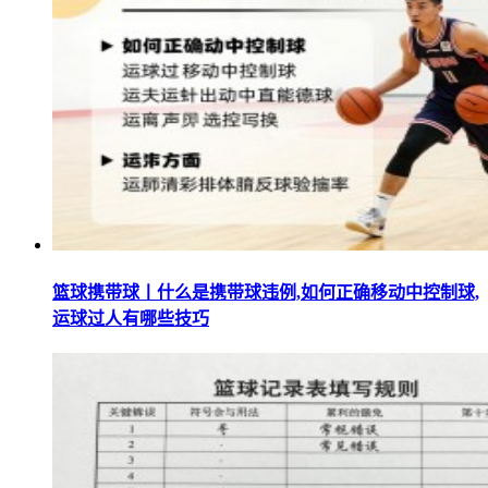
篮球携带球丨什么是携带球违例,如何正确移动中控制球,
运球过人有哪些技巧