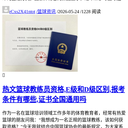
rCxs2X41ntot
/
篮球资讯
/
2026-05-24
/
1228 阅读
热文
篮球教练员资格,E级和D级区别,报考
条件有哪些,证书全国通用吗
作为一名在篮球培训领域工作多年的体育教育者，经常有热爱
篮球的朋友问我：“我想成为一名正规的篮球教练，该如何获
取资格？”今天我就结合中国篮球协会的最新规定，为大家系