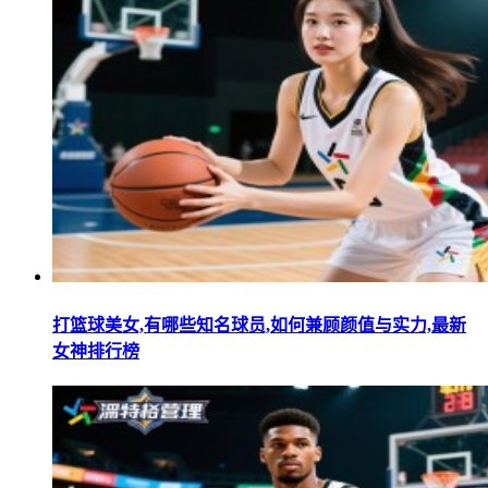
打篮球美女,有哪些知名球员,如何兼顾颜值与实力,最新
女神排行榜