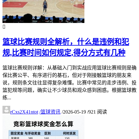
篮球比赛规则全解析，什么是违例和犯
规,比赛时间如何规定,得分方式有几种
篮球比赛规则详解：从基础入门到实战应用篮球比赛规则是确
保比赛公平、有序进行的基石，但对于刚接触篮球的朋友来
说，规则条文往往显得复杂难懂。比赛中常见的走步违例、投
篮犯规等问题，确实让不少球员和观众感到困惑。根据篮球教
练...
rCxs2X41ntot
/
篮球资讯
/
2026-05-19
/
921 阅读