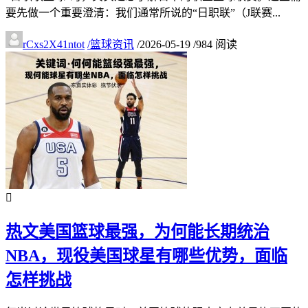
要先做一个重要澄清：我们通常所说的“日职联”（J联赛...
rCxs2X41ntot
/
篮球资讯
/
2026-05-19
/
984 阅读
热文
美国篮球最强，为何能长期统治
NBA，现役美国球星有哪些优势，面临
怎样挑战