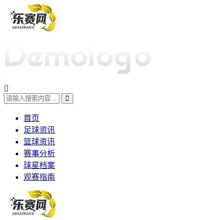
首页
足球资讯
篮球资讯
赛事分析
球星档案
观赛指南