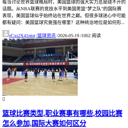
每当讨论世界篮球格局时，美国篮球的强大实力总是绕不开的
话题。从NBA联赛的竞技水平到美国男篮“梦之队”的国际赛
表现，美国篮球似乎始终站在世界之巅。但很多球迷心中可能
都有疑问：美国篮球究竟强在哪里？这种统治地位是如何形...
rCxs2X41ntot
/
篮球资讯
/
2026-05-19
/
1002 阅读
篮球比赛类型,职业赛事有哪些,校园比赛
怎么参加,国际大赛如何区分