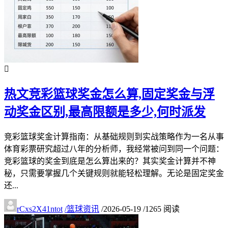
热文
竞彩篮球奖金怎么算,固定奖金与浮
动奖金区别,最高限额是多少,何时派发
竞彩篮球奖金计算指南：从基础规则到实战策略作为一名从事
体育彩票研究超过八年的分析师，我经常被问到同一个问题：
竞彩篮球的奖金到底是怎么算出来的？其实奖金计算并不神
秘，只需要掌握几个关键规则就能轻松理解。无论是固定奖金
还...
rCxs2X41ntot
/
篮球资讯
/
2026-05-19
/
1265 阅读