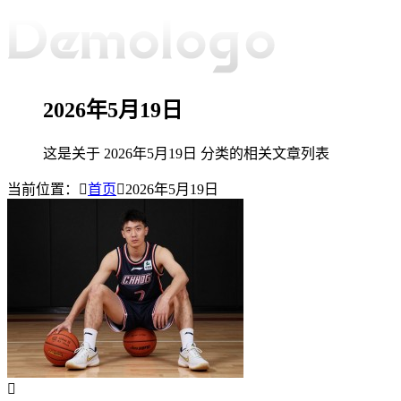
2026年5月19日
这是关于 2026年5月19日 分类的相关文章列表
当前位置：
首页
2026年5月19日