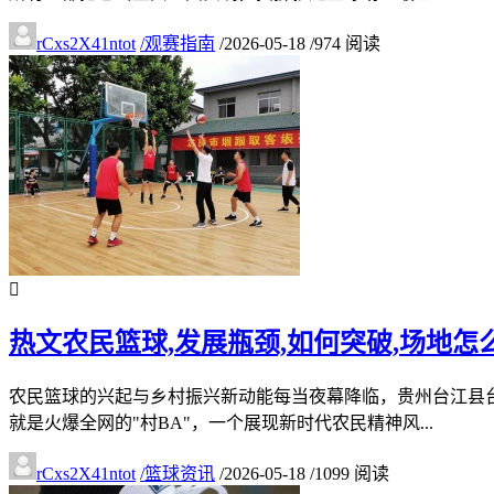
rCxs2X41ntot
/
观赛指南
/
2026-05-18
/
974 阅读
热文
农民篮球,发展瓶颈,如何突破,场地怎
农民篮球的兴起与乡村振兴新动能每当夜幕降临，贵州台江县
就是火爆全网的"村BA"，一个展现新时代农民精神风...
rCxs2X41ntot
/
篮球资讯
/
2026-05-18
/
1099 阅读