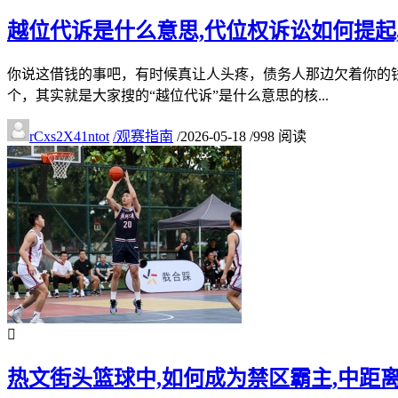
越位代诉是什么意思,代位权诉讼如何提起
你说这借钱的事吧，有时候真让人头疼，债务人那边欠着你的钱
个，其实就是大家搜的“越位代诉”是什么意思的核...
rCxs2X41ntot
/
观赛指南
/
2026-05-18
/
998 阅读
热文
街头篮球中,如何成为禁区霸主,中距