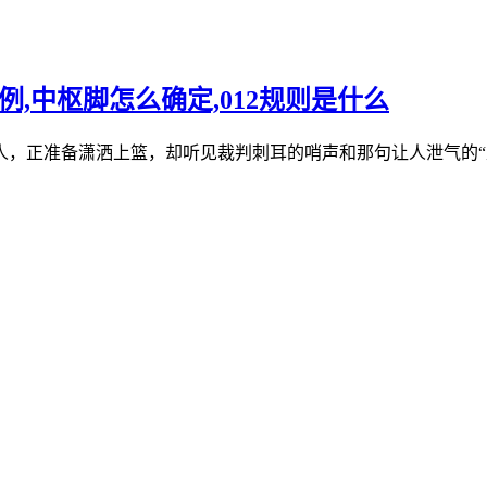
,中枢脚怎么确定,012规则是什么
人，正准备潇洒上篮，却听见裁判刺耳的哨声和那句让人泄气的“