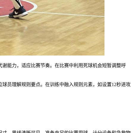
代谢能力，适应比赛节奏。在比赛中利用死球机会短暂调整呼
位球员理解规则要点。在训练中融入规则元素，如设置12秒进攻
尺寸，界线清晰可见。准备充足的比赛用球、计分设备和急救物