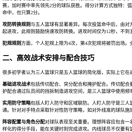
赛，加时赛中率先领先2分的球队获胜。得分计算方式独特：弧
命中，也只算2分。
攻防转换规则
与五人篮球有显著差异。每次投篮命中后，由对
起进攻，此规则鼓励快速攻防转换。进攻时间仅为12秒，不到
犯规规则
方面，个人犯规上限为4次，第4次犯规将被罚出场。
二、高效战术安排与配合技巧
很多初学者认为三人篮球只是五人篮球的简化版，实际上它在
基础进攻战术
包括传切配合、突分配合和掩护配合。传切配合
护配合通过队员间的挡拆制造进攻空间，是三人篮球中使用频
实用防守策略
包括人盯人防守和区域联防。人盯人防守是三人
通。针对对手特点采取针对性防守策略，如对外线准的球队施
阵容配置与角色分配
对球队表现至关重要。理想阵容应包含一
样化的得分手段，能在关键时刻完成进攻。内线球员不仅要有