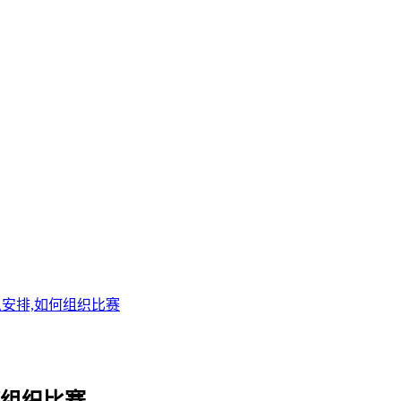
安排,如何组织比赛
何组织比赛