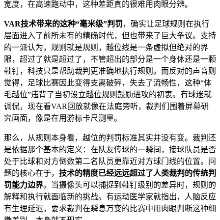
宽度，在高速跑动中，这种差距真的很难用肉眼分辨。
​VAR技术带来的这种“毫米级”判罚​
​，确实让足球规则在执行
层面进入了前所未有的精确时代，但也带来了巨大争议。支持
的一派认为，规则就是规则，越位线是一条虚拟但绝对的界
限，超过了就是超过了，不管超出的部分是一个身体还是一颗
鞋钉，科技只是帮助裁判更准确地执行规则。而反对的声音则
觉得，足球比赛因此变得支离破碎，失去了流畅性，这种“体
毛越位”违背了当初设立越位规则鼓励进攻的初衷。有球迷就
调侃，现在看VAR回放就像在法庭旁听，裁判们围着屏幕研
究画面，像是在用游标卡尺测量。
那么，从规则本身看，越位的判罚标准其实并没有变。裁判还
是依据那个基本的定义：在队友传球的一瞬间，接球队员是否
处于比球和对方倒数第二名队员更靠近对方球门线的位置。问
题的核心在于，​
​技术的精度已经远远超过了人类裁判的传统判
罚能力边界​
​。当摄像头可以捕捉到鞋钉级别的差异时，规则的
解释和执行就面临新的挑战。有运动医学家就指出，人脑反应
有生理延迟，要求裁判在瞬息万变的比赛中用肉眼判断这种细