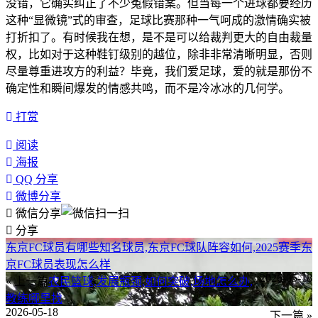
没错，它确实纠正了不少冤假错案。但当每一个进球都要经历
这种“显微镜”式的审查，足球比赛那种一气呵成的激情确实被
打折扣了。有时候我在想，是不是可以给裁判更大的自由裁量
权，比如对于这种鞋钉级别的越位，除非非常清晰明显，否则
尽量尊重进攻方的利益？毕竟，我们爱足球，爱的就是那份不
确定性和瞬间爆发的情感共鸣，而不是冷冰冰的几何学。
打赏
阅读
海报
QQ 分享
微博分享
微信分享
分享
东京FC球员有哪些知名球员,东京FC球队阵容如何,2025赛季东
京FC球员表现怎么样
2026-05-18
« 上一篇
农民篮球,发展瓶颈,如何突破,场地怎么办,
教练哪里找
2026-05-18
下一篇 »