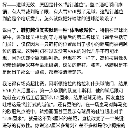
挥——进球无效，原因是什么“鞋钉越位”。整个酒吧瞬间炸
锅，有人骂裁判瞎了眼，有人骂VAR毁了足球。这鞋钉越位
到底是个啥玩意儿，怎么就能把好端端的进球给吹没了？
说白了，​
​鞋钉越位其实就是一种“体毛级越位”​
​，特指在足球比
赛中，进攻球员相比防守方最靠后的第二名球员（通常包括守
门员），仅仅因为一只鞋钉的位置超出了极小的距离而被判越
位的情况。这种判罚在过去没有VAR的时代几乎不可能出
现，因为边裁全靠肉眼判断。但现在不一样了，高科技摄像头
能精确到厘米甚至毫米级别，球员的鞋钉、膝盖、胳膊肘是不
是超出了那么一点点，都看得清清楚楚。
我记得有场英超比赛，阿斯顿维拉的格拉利什头球破门，结果
VAR介入后显示，第一点争顶的队友韦斯利，他的脚后跟可
能就在对方后卫后面那么1-2厘米，结果进球无效。网友直接
吐槽这是“鞋钉式的越位”。还有更绝的，在一场皇马对阵马竞
的欧冠焦点战中，转播画面甚至显示有球员的鞋钉超出对手
“2.36厘米”，就是这不到3厘米的差距，直接改变了一个关键
进球的有效性。你说这2厘米多苛刻？差不多就是你小拇指的