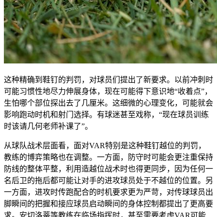
这种精确到鞋钉的判罚，对球员们提出了新要求。以前冲刺时
可能习惯性地尽力伸展身体，现在可能得下意识地“收着点”，
生怕哪个部位探出去了几厘米。这细微的心理变化，可能就会
影响跑动时机和射门选择。有球迷甚至戏称，“现在球员训练
时该请几何老师补课了”。
从球队战术层面看，面对VAR特别是这种鞋钉越位的判罚，
教练的博弈策略也在调整。一方面，防守时可能会更注重保持
防线的整体平整，利用造越位战术时也得更同步，因为任何一
名后卫的拖后都可能让对手的进攻球员处于不越位的位置。另
一方面，进攻时传跑配合的时机要求更为严苛，对传球球员出
脚瞬间的把握和接应球员启动瞬间的身体控制都提出了更高要
求。安切洛蒂等教练在临场指挥时，甚至需要考虑VAR可能