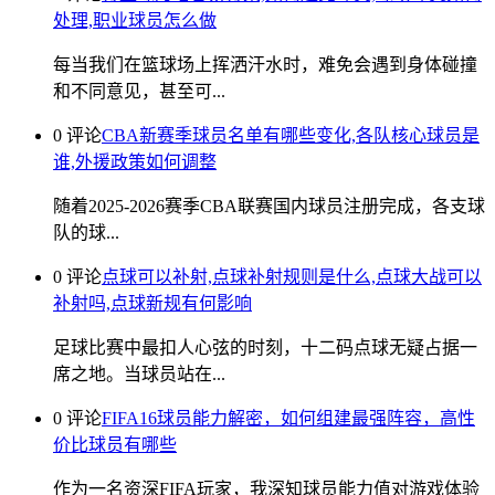
处理,职业球员怎么做
每当我们在篮球场上挥洒汗水时，难免会遇到身体碰撞
和不同意见，甚至可...
0 评论
CBA新赛季球员名单有哪些变化,各队核心球员是
谁,外援政策如何调整
随着2025-2026赛季CBA联赛国内球员注册完成，各支球
队的球...
0 评论
点球可以补射,点球补射规则是什么,点球大战可以
补射吗,点球新规有何影响
足球比赛中最扣人心弦的时刻，十二码点球无疑占据一
席之地。当球员站在...
0 评论
FIFA16球员能力解密，如何组建最强阵容，高性
价比球员有哪些
作为一名资深FIFA玩家，我深知球员能力值对游戏体验