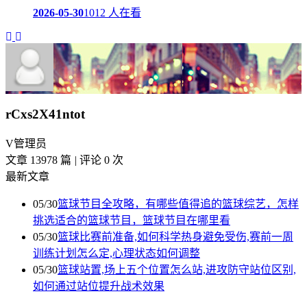
2026-05-30
1012 人在看
rCxs2X41ntot
V
管理员
文章 13978 篇
|
评论 0 次
最新文章
05/30
篮球节目全攻略，有哪些值得追的篮球综艺，怎样
挑选适合的篮球节目，篮球节目在哪里看
05/30
篮球比赛前准备,如何科学热身避免受伤,赛前一周
训练计划怎么定,心理状态如何调整
05/30
篮球站置,场上五个位置怎么站,进攻防守站位区别,
如何通过站位提升战术效果