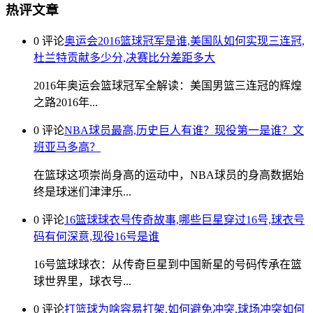
热评文章
0 评论
奥运会2016篮球冠军是谁,美国队如何实现三连冠,
杜兰特贡献多少分,决赛比分差距多大
2016年奥运会篮球冠军全解读：美国男篮三连冠的辉煌
之路2016年...
0 评论
NBA球员最高,历史巨人有谁？现役第一是谁？文
班亚马多高？
在篮球这项崇尚身高的运动中，NBA球员的身高数据始
终是球迷们津津乐...
0 评论
16篮球球衣号传奇故事,哪些巨星穿过16号,球衣号
码有何深意,现役16号是谁
16号篮球球衣：从传奇巨星到中国新星的号码传承在篮
球世界里，球衣号...
0 评论
打篮球为啥容易打架,如何避免冲突,球场冲突如何