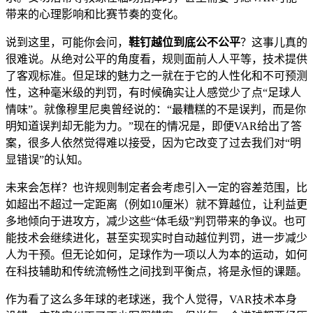
带来的心理影响和比赛节奏的变化。
说到这里，可能你会问，​
​鞋钉越位到底公不公平​
​？这事儿真的
很难说。从绝对公平的角度看，规则面前人人平等，技术提供
了客观标准。但足球的魅力之一就在于它的人性化和不可预测
性，这种毫米级的判罚，有时候确实让人感觉少了点“足球人
情味”。就像穆里尼奥曾经说的：“最糟糕的不是误判，而是你
明知道误判却无能为力。”现在的情况是，即便VAR给出了答
案，很多人依然觉得难以接受，因为它改变了过去我们对“明
显错误”的认知。
未来会怎样？也许规则制定者会考虑引入一定的容差范围，比
如超出不超过一定距离（例如10厘米）就不算越位，让利益更
多地倾向于进攻方，减少这些“体毛级”判罚带来的争议。也可
能技术会继续进化，甚至实现实时自动越位判罚，进一步减少
人为干预。但无论如何，足球作为一项以人为本的运动，如何
在科技辅助和传统流畅性之间找到平衡点，将是永恒的课题。
作为看了这么多年球的老球迷，我个人觉得，VAR技术本身