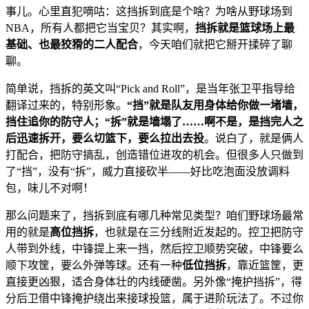
事儿。心里直犯嘀咕：这挡拆到底是个啥？为啥从野球场到
NBA，所有人都把它当宝贝？其实啊，
挡拆就是篮球场上最
基础、也最狡猾的二人配合
，今天咱们就把它掰开揉碎了聊
聊。
简单说，挡拆的英文叫“Pick and Roll”，是当年张卫平指导给
翻译过来的，特别形象。
“挡”就是队友用身体给你做一堵墙，
挡住追你的防守人；“拆”就是墙塌了……啊不是，是挡完人之
后迅速拆开，要么切篮下，要么拉出去投
。说白了，就是俩人
打配合，把防守搞乱，创造错位进攻的机会。但很多人只做到
了“挡”，没有“拆”，威力直接砍半——好比吃泡面没放调料
包，味儿不对啊！
那么问题来了，挡拆到底有哪几种常见类型？咱们野球场最常
用的就是
高位挡拆
，也就是在三分线附近发起的。控卫把防守
人带到外线，中锋提上来一挡，然后控卫顺势突破，中锋要么
顺下攻筐，要么外弹等球。还有一种
低位挡拆
，靠近篮筐，更
直接更凶狠，适合身体壮的内线硬凿。另外像“掩护挡拆”，得
分后卫借中锋掩护绕出来接球投篮，属于进阶玩法了。不过你