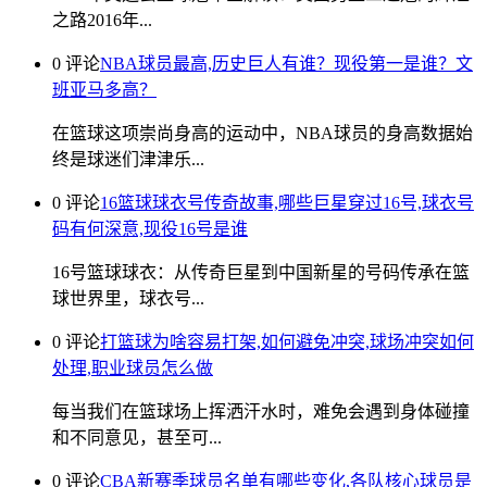
之路2016年...
0 评论
NBA球员最高,历史巨人有谁？现役第一是谁？文
班亚马多高？
在篮球这项崇尚身高的运动中，NBA球员的身高数据始
终是球迷们津津乐...
0 评论
16篮球球衣号传奇故事,哪些巨星穿过16号,球衣号
码有何深意,现役16号是谁
16号篮球球衣：从传奇巨星到中国新星的号码传承在篮
球世界里，球衣号...
0 评论
打篮球为啥容易打架,如何避免冲突,球场冲突如何
处理,职业球员怎么做
每当我们在篮球场上挥洒汗水时，难免会遇到身体碰撞
和不同意见，甚至可...
0 评论
CBA新赛季球员名单有哪些变化,各队核心球员是