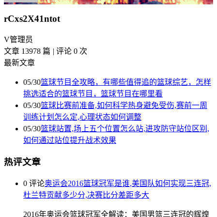
rCxs2X41ntot
V
管理员
文章 13978 篇
|
评论 0 次
最新文章
05/30
篮球节目全攻略，有哪些值得追的篮球综艺，怎样
挑选适合的篮球节目，篮球节目在哪里看
05/30
篮球比赛前准备,如何科学热身避免受伤,赛前一周
训练计划怎么定,心理状态如何调整
05/30
篮球站置,场上五个位置怎么站,进攻防守站位区别,
如何通过站位提升战术效果
热评文章
0 评论
奥运会2016篮球冠军是谁,美国队如何实现三连冠,
杜兰特贡献多少分,决赛比分差距多大
2016年奥运会篮球冠军全解读：美国男篮三连冠的辉煌