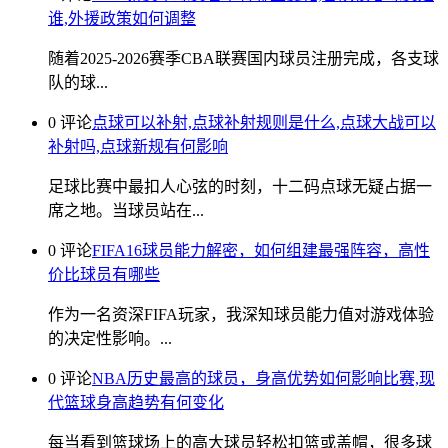
谁,外援政策如何调整
随着2025-2026赛季CBA联赛国内球员注册完成，各支球
队的球...
0 评论
点球可以补射,点球补射规则是什么,点球大战可以
补射吗,点球新规有何影响
足球比赛中最扣人心弦的时刻，十二码点球无疑占据一
席之地。当球员站在...
0 评论
FIFA16球员能力解密，如何组建最强阵容，高性
价比球员有哪些
作为一名资深FIFA玩家，我深知球员能力值对游戏体验
的决定性影响。...
0 评论
NBA历史最高的球员，身高优势如何影响比赛,现
代篮球身高趋势有何变化
每当看到篮球场上的高大球员轻松扣篮或盖帽，很多球