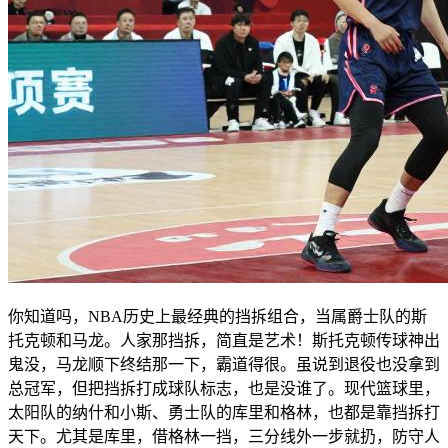
你知道吗，NBA历史上最经典的挡拆组合，当属爵士队的斯
托克顿和马龙。人家那挡拆，简直是艺术！斯托克顿传球神出
鬼没，马龙顺下终结那一下，霸道得很。虽说到退役也没拿到
总冠军，但把挡拆打成球队标志，也是没谁了。现代篮球里，
太阳队的纳什和小斯、勇士队的库里和格林，也都是靠挡拆打
天下。尤其是库里，借格林一挡，三分线外一步就扔，防守人