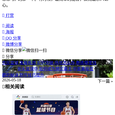
心。
打赏
阅读
海报
QQ 分享
微博分享
微信分享
分享
农民篮球,发展瓶颈,如何突破,场地怎么办,教练哪里找
2026-05-18
« 上一篇
街头篮球中,如何成为禁区霸主,中距离投篮
稳的秘诀,防守技巧提升
2026-05-18
下一篇 »
相关阅读