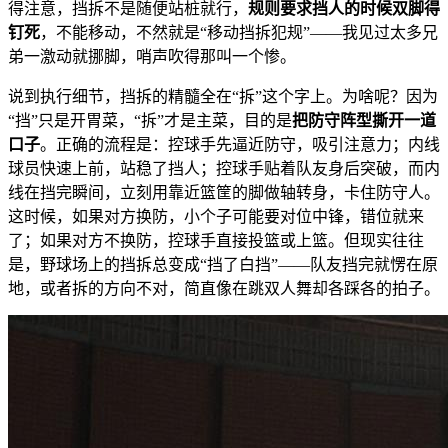
得注意，挡拆不是随便站桩就行，
规则要求挡人的时候双脚得
钉死
，不能移动，不然就是“移动挡拆犯规”——我见过太多兄
弟一激动就挪脚，哨声吹得那叫一个惨。
说到执行细节，挡拆的精髓全在“拆”这个字上。为啥呢？因为
“挡”只是开胃菜，“拆”才是主菜，目的是
把防守阵型撕开一道
口子
。正确的流程是：控球手先逼近防守，吸引注意力；内线
球员快速上前，站稳了挡人；控球手贴着队友身后突破，而内
线在挡完瞬间，立刻用靠近篮筐的脚做轴转身，卡住防守人。
这时候，如果对方换防，小个子可能要对位中锋，错位就来
了；如果对方不换防，控球手直接投篮或上篮。但现实往往
是，野球场上的挡拆总变成“挡了白挡”——队友挡完就愣在原
地，或者拆的方向不对，简直像在跳双人舞却各踩各的拍子。