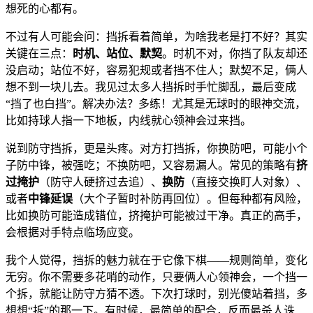
想死的心都有。
不过有人可能会问：挡拆看着简单，为啥我老是打不好？其实
关键在三点：
时机、站位、默契
。时机不对，你挡了队友却还
没启动；站位不好，容易犯规或者挡不住人；默契不足，俩人
想不到一块儿去。我见过太多人挡拆时手忙脚乱，最后变成
“挡了也白挡”。解决办法？多练！尤其是无球时的眼神交流，
比如持球人指一下地板，内线就心领神会过来挡。
说到防守挡拆，更是头疼。对方打挡拆，你换防吧，可能小个
子防中锋，被强吃；不换防吧，又容易漏人。常见的策略有
挤
过掩护
（防守人硬挤过去追）、
换防
（直接交换盯人对象）、
或者
中锋延误
（大个子暂时补防再回位）。但每种都有风险，
比如换防可能造成错位，挤掩护可能被过干净。真正的高手，
会根据对手特点临场应变。
我个人觉得，挡拆的魅力就在于它像下棋——规则简单，变化
无穷。你不需要多花哨的动作，只要俩人心领神会，一个挡一
个拆，就能让防守方猜不透。下次打球时，别光傻站着挡，多
想想“拆”的那一下。有时候，最简单的配合，反而最杀人诛