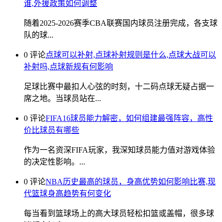
谁,外援政策如何调整
随着2025-2026赛季CBA联赛国内球员注册完成，各支球
队的球...
0 评论
点球可以补射,点球补射规则是什么,点球大战可以
补射吗,点球新规有何影响
足球比赛中最扣人心弦的时刻，十二码点球无疑占据一
席之地。当球员站在...
0 评论
FIFA16球员能力解密，如何组建最强阵容，高性
价比球员有哪些
作为一名资深FIFA玩家，我深知球员能力值对游戏体验
的决定性影响。...
0 评论
NBA历史最高的球员，身高优势如何影响比赛,现
代篮球身高趋势有何变化
每当看到篮球场上的高大球员轻松扣篮或盖帽，很多球