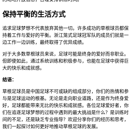
保持平衡的生活方式
追求足球梦想不代表放弃其他一切。许多成功的草根球员都保
持着工作与爱好的平衡。浙江笼式足球冠军队的成员们就是一
边工作一边训练，最终取得了优异成绩。
对于大多数草根球员来说，足球可能是终身的爱好而非职业。
但即使如此，通过系统训练和积极参与，也能在足球中获得巨
大的快乐和成就感。
​结语：​
草根足球员是中国足球不可或缺的组成部分，你们的热情和参
与是足球运动的根基。无论是走向职业道路，还是作为终身爱
好，足球都能带来无比的快乐和成就感。各位足球爱好者，你
们在追逐足球梦想的过程中遇到的最大挑战是什么？是训练时
间的不足，还是缺乏专业指导？欢迎分享你们的经历和思考，
我们一起探讨如何更好地推动草根足球的发展。