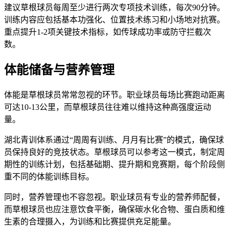
建议草根球员每周至少进行两次专项技术训练，每次90分钟。
训练内容应包括基本功强化、位置技术练习和小场地对抗赛。
重点提升1-2项关键技术指标，如传球成功率或防守拦截次
数。
体能储备与营养管理
体能是草根球员常常忽视的环节。职业球员每场比赛跑动距离
可达10-13公里，而草根球员往往难以维持这种高强度运动
量。
湖北青训体系通过“周周有训练、月月有比赛”的模式，确保球
员保持良好的竞技状态。草根球员可以参考这一模式，制定周
期性的训练计划，包括基础期、提升期和竞赛期，每个阶段侧
重不同的体能训练目标。
同时，营养管理也不容忽视。职业球员有专业的营养师配餐，
而草根球员也应注意饮食平衡，确保碳水化合物、蛋白质和维
生素的合理摄入，为训练和比赛提供充足能量。