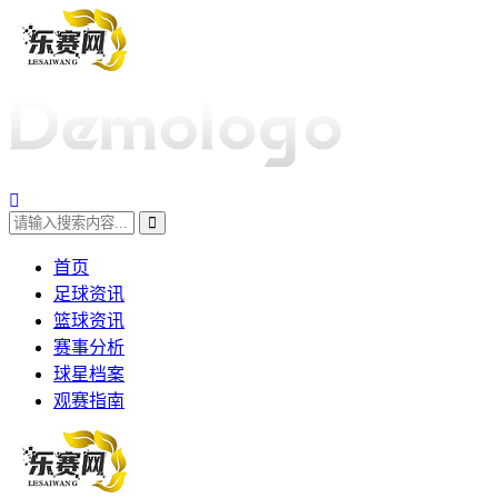
首页
足球资讯
篮球资讯
赛事分析
球星档案
观赛指南