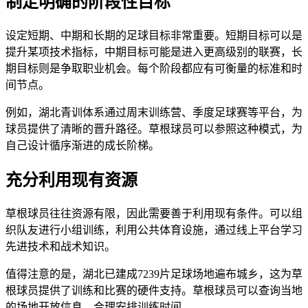
制定明确的阶段性目标
设定短期、中期和长期的足球目标非常重要。短期目标可以是
提升某项技术指标，中期目标可能是进入更高级别的联赛，长
期目标则是争取职业机会。每个阶段都应有可衡量的标准和时
间节点。
例如，湖北青训体系通过周末训练营、季度足球赛等平台，为
球员提供了清晰的晋升路径。草根球员可以参照这种模式，为
自己设计循序渐进的成长阶梯。
充分利用现有资源
草根球员往往资源有限，因此需要善于利用现有条件。可以组
织队友进行小组训练，利用公共体育设施，通过线上平台学习
先进技术和战术知识。
值得注意的是，湖北已建成7239片足球场地遍布城乡，这为草
根球员提供了训练和比赛的硬件支持。草根球员可以查询当地
的场地开放信息，合理安排训练时间。