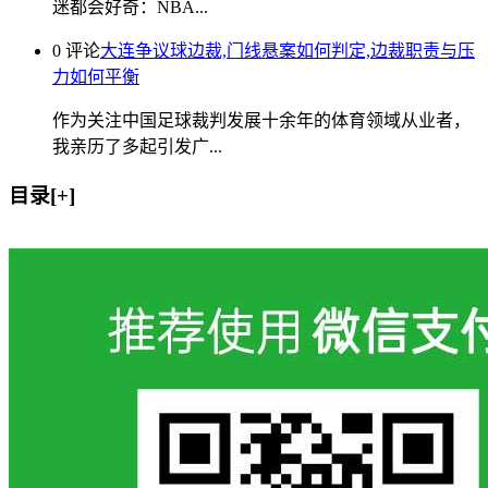
迷都会好奇：NBA...
0 评论
大连争议球边裁,门线悬案如何判定,边裁职责与压
力如何平衡
作为关注中国足球裁判发展十余年的体育领域从业者，
我亲历了多起引发广...
目录[+]