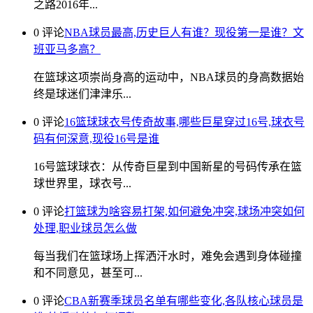
之路2016年...
0 评论
NBA球员最高,历史巨人有谁？现役第一是谁？文
班亚马多高？
在篮球这项崇尚身高的运动中，NBA球员的身高数据始
终是球迷们津津乐...
0 评论
16篮球球衣号传奇故事,哪些巨星穿过16号,球衣号
码有何深意,现役16号是谁
16号篮球球衣：从传奇巨星到中国新星的号码传承在篮
球世界里，球衣号...
0 评论
打篮球为啥容易打架,如何避免冲突,球场冲突如何
处理,职业球员怎么做
每当我们在篮球场上挥洒汗水时，难免会遇到身体碰撞
和不同意见，甚至可...
0 评论
CBA新赛季球员名单有哪些变化,各队核心球员是