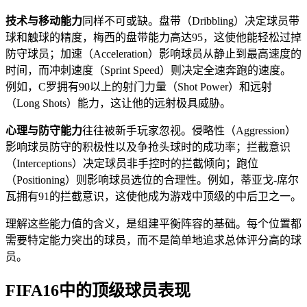
技术与移动能力
同样不可或缺。盘带（Dribbling）决定球员带
球和触球的精度，梅西的盘带能力高达95，这使他能轻松过掉
防守球员；加速（Acceleration）影响球员从静止到最高速度的
时间，而冲刺速度（Sprint Speed）则决定全速奔跑的速度。
例如，C罗拥有90以上的射门力量（Shot Power）和远射
（Long Shots）能力，这让他的远射极具威胁。
心理与防守能力
往往被新手玩家忽视。侵略性（Aggression）
影响球员防守的积极性以及争抢头球时的成功率；拦截意识
（Interceptions）决定球员非手控时的拦截倾向；跑位
（Positioning）则影响球员选位的合理性。例如，蒂亚戈-席尔
瓦拥有91的拦截意识，这使他成为游戏中顶级的中后卫之一。
理解这些能力值的含义，是组建平衡阵容的基础。每个位置都
需要特定能力突出的球员，而不是简单地追求总体评分高的球
员。
FIFA16中的顶级球员表现