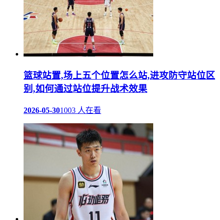
篮球站置,场上五个位置怎么站,进攻防守站位区
别,如何通过站位提升战术效果
2026-05-30
1003 人在看