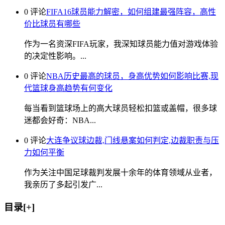
0 评论
FIFA16球员能力解密，如何组建最强阵容，高性
价比球员有哪些
作为一名资深FIFA玩家，我深知球员能力值对游戏体验
的决定性影响。...
0 评论
NBA历史最高的球员，身高优势如何影响比赛,现
代篮球身高趋势有何变化
每当看到篮球场上的高大球员轻松扣篮或盖帽，很多球
迷都会好奇：NBA...
0 评论
大连争议球边裁,门线悬案如何判定,边裁职责与压
力如何平衡
作为关注中国足球裁判发展十余年的体育领域从业者，
我亲历了多起引发广...
目录[+]