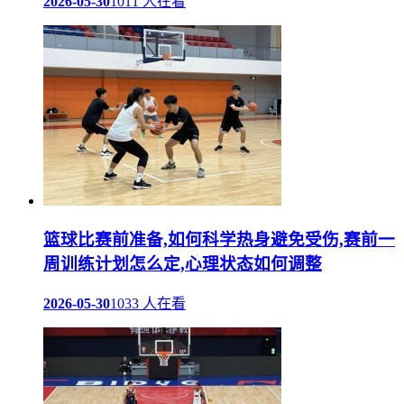
2026-05-30
1011 人在看
篮球比赛前准备,如何科学热身避免受伤,赛前一
周训练计划怎么定,心理状态如何调整
2026-05-30
1033 人在看