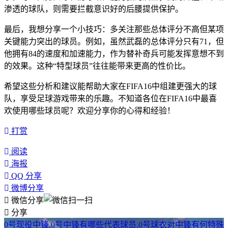
渗透的球队，则需要拦截意识好的后腰提供保护。
最后，我想分享一个小技巧：多关注那些总体评分不高但某项
关键能力突出的球员。例如，虽然武磊的总体评分只有71，但
他拥有84的速度和加速能力，作为替补奇兵可能发挥意想不到
的效果。这种“特型球员”往往能带来更高的性价比。
希望这些分析和建议能帮助大家在FIFA16中组建更强大的球
队，享受足球游戏带来的乐趣。不知道各位在FIFA16中最喜
欢使用哪些球员呢？欢迎分享你的心得和经验！
打赏
阅读
海报
QQ 分享
微博分享
微信分享
分享
0号现役中锋,0号中锋有哪些代表球员,0号球衣对中锋有何特殊