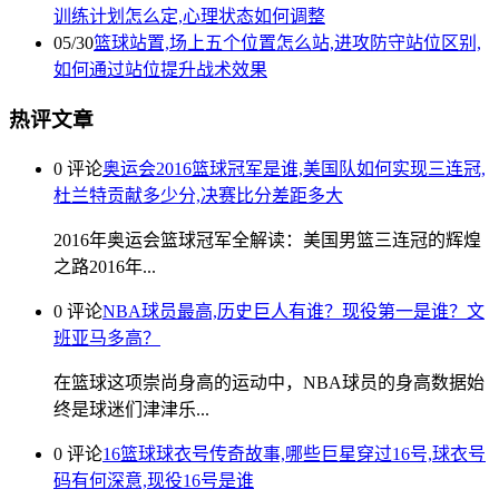
训练计划怎么定,心理状态如何调整
05/30
篮球站置,场上五个位置怎么站,进攻防守站位区别,
如何通过站位提升战术效果
热评文章
0 评论
奥运会2016篮球冠军是谁,美国队如何实现三连冠,
杜兰特贡献多少分,决赛比分差距多大
2016年奥运会篮球冠军全解读：美国男篮三连冠的辉煌
之路2016年...
0 评论
NBA球员最高,历史巨人有谁？现役第一是谁？文
班亚马多高？
在篮球这项崇尚身高的运动中，NBA球员的身高数据始
终是球迷们津津乐...
0 评论
16篮球球衣号传奇故事,哪些巨星穿过16号,球衣号
码有何深意,现役16号是谁