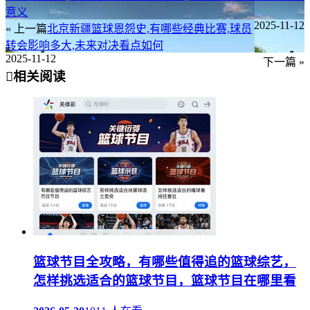
意义
2025-11-12
« 上一篇
北京新疆篮球恩怨史,有哪些经典比赛,球员
转会影响多大,未来对决看点如何
2025-11-12
下一篇 »
相关阅读
篮球节目全攻略，有哪些值得追的篮球综艺，
怎样挑选适合的篮球节目，篮球节目在哪里看