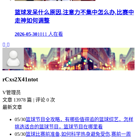
篮球发呆什么原因,注意力不集中怎么办,比赛中
走神如何调整
2026-05-30
1011 人在看
rCxs2X41ntot
V
管理员
文章 13978 篇
|
评论 0 次
最新文章
05/30
篮球节目全攻略，有哪些值得追的篮球综艺，怎样
挑选适合的篮球节目，篮球节目在哪里看
05/30
篮球比赛前准备,如何科学热身避免受伤,赛前一周