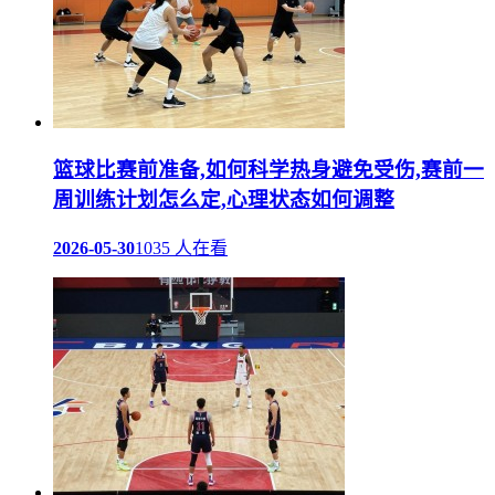
篮球比赛前准备,如何科学热身避免受伤,赛前一
周训练计划怎么定,心理状态如何调整
2026-05-30
1035 人在看