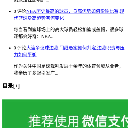
0 评论
NBA历史最高的球员，身高优势如何影响比赛,现
代篮球身高趋势有何变化
每当看到篮球场上的高大球员轻松扣篮或盖帽，很多球
迷都会好奇：NBA...
0 评论
大连争议球边裁,门线悬案如何判定,边裁职责与压
力如何平衡
作为关注中国足球裁判发展十余年的体育领域从业者，
我亲历了多起引发广...
目录[+]