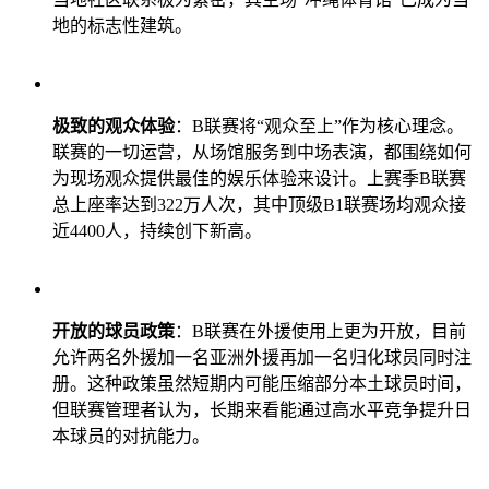
地的标志性建筑。
极致的观众体验
：B联赛将“观众至上”作为核心理念。
联赛的一切运营，从场馆服务到中场表演，都围绕如何
为现场观众提供最佳的娱乐体验来设计。上赛季B联赛
总上座率达到322万人次，其中顶级B1联赛场均观众接
近4400人，持续创下新高。
开放的球员政策
：B联赛在外援使用上更为开放，目前
允许两名外援加一名亚洲外援再加一名归化球员同时注
册。这种政策虽然短期内可能压缩部分本土球员时间，
但联赛管理者认为，长期来看能通过高水平竞争提升日
本球员的对抗能力。