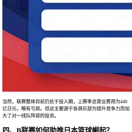
当然，联赛整体目前仍处于投入期，上赛季总营业费用为440
亿日元，略有亏损。但这主要源于各俱乐部为提升竞争力而加
大了对一线队阵容的投资。
四、B联赛如何助推日本篮球崛起？