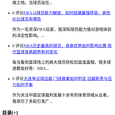
席之地。当球员站在...
0 评论
FIFA16球员能力解密，如何组建最强阵容，高性
价比球员有哪些
作为一名资深FIFA玩家，我深知球员能力值对游戏体验
的决定性影响。...
0 评论
NBA历史最高的球员，身高优势如何影响比赛,现
代篮球身高趋势有何变化
每当看到篮球场上的高大球员轻松扣篮或盖帽，很多球
迷都会好奇：NBA...
0 评论
大连争议球边裁,门线悬案如何判定,边裁职责与压
力如何平衡
作为关注中国足球裁判发展十余年的体育领域从业者，
我亲历了多起引发广...
目录[+]