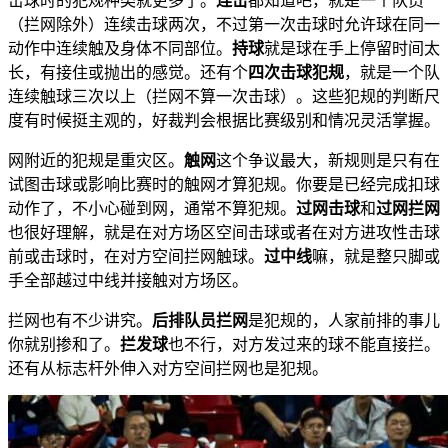
击球时的犯规种类就更多了。​
​连击​
​都知道吧，就是一个队员
（拦网除外）连续击球两次，不过第一次击球时允许球在同一
动作中连续触及身体不同部位。​
​持球​
​就是球在手上停留时间太
长，有接住或抛出的感觉。还有个​
​四次击球犯规​
​，就是一个队
连续触球三次以上（拦网不算一次击球）。这些犯规的判断尺
度有时候挺主观的，好裁判会根据比赛级别和情况灵活掌握。
网附近的犯规是重灾区。​
​触网​
​这个争议最大，新规则是只有在
试图击球或影响比赛时的触网才算犯规。你要是已经完成扣球
动作了，不小心碰到网，通常不算犯规。​
​过网击球​
​和​
​过网拦网​
也很好理解，就是在对方场区空间击球或者在对方进攻性击球
前或击球时，在对方空间拦网触球。​
​过中线​
​嘛，就是整只脚或
手全部越过中线并接触对方场区。
拦网也有不少讲究。​
​后排队员拦网​
​是犯规的，人家前排的事儿
你就别掺和了。​
​拦发球​
​也不行，对方发过来的球不能直接拦。
还有从标志杆外伸入对方空间拦网也是犯规。