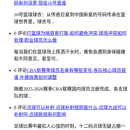
码有何深意,现役16号是谁
16号篮球球衣：从传奇巨星到中国新星的号码传承在篮
球世界里，球衣号...
0 评论
打篮球为啥容易打架,如何避免冲突,球场冲突如何
处理,职业球员怎么做
每当我们在篮球场上挥洒汗水时，难免会遇到身体碰撞
和不同意见，甚至可...
0 评论
CBA新赛季球员名单有哪些变化,各队核心球员是
谁,外援政策如何调整
随着2025-2026赛季CBA联赛国内球员注册完成，各支球
队的球...
0 评论
点球可以补射,点球补射规则是什么,点球大战可以
补射吗,点球新规有何影响
足球比赛中最扣人心弦的时刻，十二码点球无疑占据一