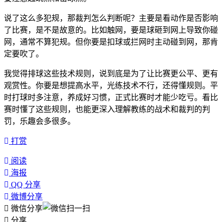
说了这么多犯规，那裁判怎么判断呢？主要是看动作是否影响
了比赛，是不是故意的。比如触网，要是球砸到网上导致你碰
网，通常不算犯规。但你要是扣球或拦网时主动碰到网，那肯
定要吹了。
我觉得排球这些技术规则，说到底是为了让比赛更公平、更有
观赏性。你要是想提高水平，光练技术不行，还得懂规则。平
时打球时多注意，养成好习惯，正式比赛时才能少吃亏。看比
赛时懂了这些规则，也能更深入理解教练的战术和裁判的判
罚，乐趣会多很多。
打赏
阅读
海报
QQ 分享
微博分享
微信分享
分享