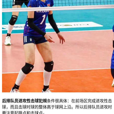
​后排队员进攻性击球犯规​
​条件很具体：在前场区完成进攻性击
球，而且击球时球的整体高于球网上沿。所以后排队员进攻时
要注意起跳点和击球点。