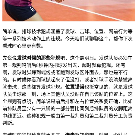
简单说，排球技术犯规涵盖了发球、击球、位置、网前行为等
等一系列技术动作上的违规。今天咱们就聊聊这个，帮你下次
看球时心里更有数。
先说说​
​发球时候的那些犯规​
​吧，这个最明显。发球队员必须在
第一裁判鸣哨后8秒钟内把球发出去，超时就算犯规。还有
啊，发球时脚踩到端线或者跑到发球区外面去，那也是不行
的。有时候你看到球抛起来了但没打，或者持球手没清楚撤离
就击球，这些都算发球犯规。​
​位置错误​
​也挺常见的，就是发球
队员击球那一刻，场上其他队员没站在自己该站的位置上。这
个规则有点绕，简单说是前后排和左右位置关系要正确，比如
前排队员至少有一只脚的一部分要比同列后排队员的双脚距离
中线更近。这种犯规一般由第一裁判员和第二裁判员分工负责
判断。