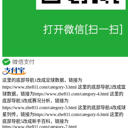
这里的底部导航1改成足球数据，链接为
https://www.zhe811.com/category-3.html 这里的底部导航2改成篮
球数据，链接为https://www.zhe811.com/category-4.html 这里的
底部导航3改成赛况分析，链接为
https://www.zhe811.com/category-5.html 这里的底部导航4改成球
星列传，链接为https://www.zhe811.com/category-6.html 这里的
底部导航5改成新手百科，链接为
https://www.zhe811.com/category-7.html