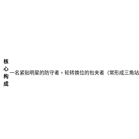
核
心
一名紧贴明星的防守者 + 轮转换位的包夹者（常形成三角
构
成