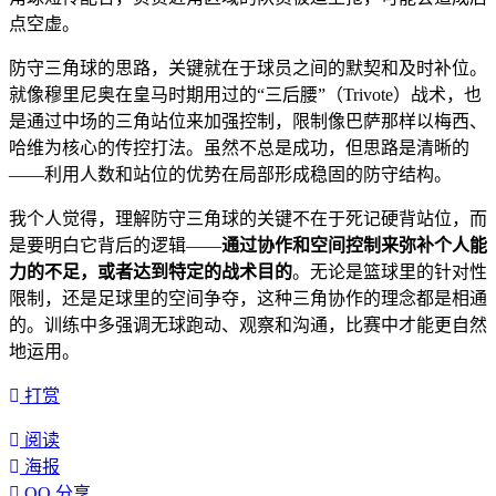
点空虚。
防守三角球的思路，关键就在于球员之间的默契和及时补位。
就像穆里尼奥在皇马时期用过的“三后腰”（Trivote）战术，也
是通过中场的三角站位来加强控制，限制像巴萨那样以梅西、
哈维为核心的传控打法。虽然不总是成功，但思路是清晰的
——利用人数和站位的优势在局部形成稳固的防守结构。
我个人觉得，理解防守三角球的关键不在于死记硬背站位，而
是要明白它背后的逻辑——
通过协作和空间控制来弥补个人能
力的不足，或者达到特定的战术目的
。无论是篮球里的针对性
限制，还是足球里的空间争夺，这种三角协作的理念都是相通
的。训练中多强调无球跑动、观察和沟通，比赛中才能更自然
地运用。
打赏
阅读
海报
QQ 分享