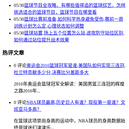
05/30
篮球节目全攻略，有哪些值得追的篮球综艺，怎样
挑选适合的篮球节目，篮球节目在哪里看
05/30
篮球比赛前准备,如何科学热身避免受伤,赛前一周
训练计划怎么定,心理状态如何调整
05/30
篮球站置,场上五个位置怎么站,进攻防守站位区别,
如何通过站位提升战术效果
热评文章
0 评论
奥运会2016篮球冠军是谁,美国队如何实现三连冠,
杜兰特贡献多少分,决赛比分差距多大
2016年奥运会篮球冠军全解读：美国男篮三连冠的辉煌
之路2016年...
0 评论
NBA球员最高,历史巨人有谁？现役第一是谁？文
班亚马多高？
在篮球这项崇尚身高的运动中，NBA球员的身高数据始
终是球迷们津津乐...