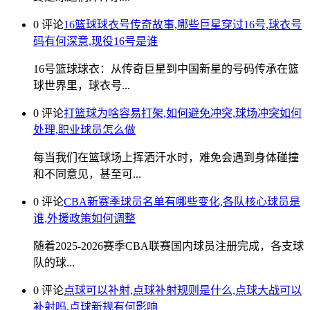
0 评论
16篮球球衣号传奇故事,哪些巨星穿过16号,球衣号
码有何深意,现役16号是谁
16号篮球球衣：从传奇巨星到中国新星的号码传承在篮
球世界里，球衣号...
0 评论
打篮球为啥容易打架,如何避免冲突,球场冲突如何
处理,职业球员怎么做
每当我们在篮球场上挥洒汗水时，难免会遇到身体碰撞
和不同意见，甚至可...
0 评论
CBA新赛季球员名单有哪些变化,各队核心球员是
谁,外援政策如何调整
随着2025-2026赛季CBA联赛国内球员注册完成，各支球
队的球...
0 评论
点球可以补射,点球补射规则是什么,点球大战可以
补射吗,点球新规有何影响