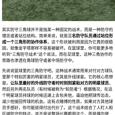
其实防守三角球并不是指某一种固定的战术，而是一种防守的
理念或者站位结构。简单来说，就是
三名防守队员通过站位形
成一个三角形的协作体系
，这个形状被利用是因为它真的很稳
固，就像金字塔那样不容易被破坏。在篮球里，你可能更多地
听到“三角防守战术”这个说法，而在足球里，这种三角协作的
思路也渗透在角球防守或者中场防守中。
先说说篮球里的三角防守吧。这种战术通常用来对付对方球队
里那个特别厉害的明星球员，尤其是外线球星。它的核心思想
是，
让队里最好的外线防守者时时刻刻紧贴对方的明星球员
，
然后另外两名队员（有时候被称为“轮防者”）根据情况，在这
个明星球员持球的时候迅速上去包夹他，逼迫他把球传出去，
减少他接回传球的机会。这有点赌博的性质，如果对方其他球
员手感好，你可能就得付出代价了。这个战术结合了人盯人和
区域防守的特点，并不是说整场比赛都用这个，而是偶尔使