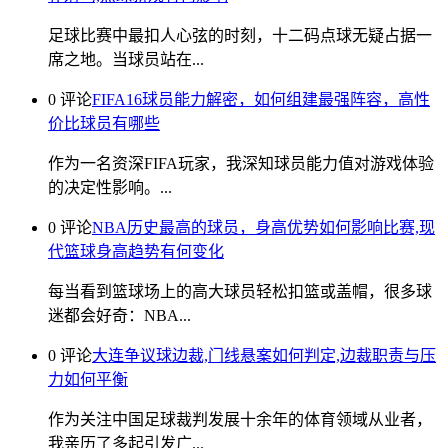
足球比赛中最扣人心弦的时刻，十二码点球无疑占据一
席之地。当球员站在...
0 评论
FIFA16球员能力解密，如何组建最强阵容，高性
价比球员有哪些
作为一名资深FIFA玩家，我深知球员能力值对游戏体验
的决定性影响。...
0 评论
NBA历史最高的球员，身高优势如何影响比赛,现
代篮球身高趋势有何变化
每当看到篮球场上的高大球员轻松扣篮或盖帽，很多球
迷都会好奇：NBA...
0 评论
大连争议球边裁,门线悬案如何判定,边裁职责与压
力如何平衡
作为关注中国足球裁判发展十余年的体育领域从业者，
我亲历了多起引发广...