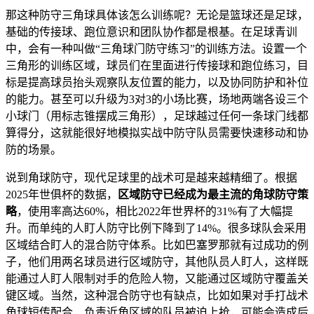
那这种防守三角球具体该怎么训练呢？无论是篮球还是足球，
基础的传接球、跑位意识和团队协作都是根基。在足球青训
中，会有一种叫做“三角球门防守练习”的训练方法。设置一个
三角形的训练区域，球员们在里面进行传接球和跑位练习，目
标是提高球员抬头观察队友位置的能力，以及协同防护和补位
的能力。甚至可以升级为3对3的小场比赛，场地两端各设三个
小球门（用标志锥摆成三角形），足球越过任何一条球门线都
算得分，这就能很好地模拟实战中防守队员需要快速移动和协
防的场景。
说到角球防守，现代足球里的战术可是越来越精细了。根据
2025年世俱杯的数据，
区域防守已经成为最主流的角球防守策
略
，使用率高达60%，相比2022年世界杯的31%有了大幅提
升。而单纯的人盯人防守比例下降到了14%。很多球队会采用
区域结合盯人的混合防守体系。比如巴塞罗那就有过成功的例
子，他们用两名球员进行区域防守，其他队员人盯人，这样既
能通过人盯人限制对手的危险人物，又能通过区域防守覆盖关
键区域。当然，这种混合防守也有缺点，比如如果对手打战术
角球短传配合，负责近角区域的队员被迫上抢，可能会造成后