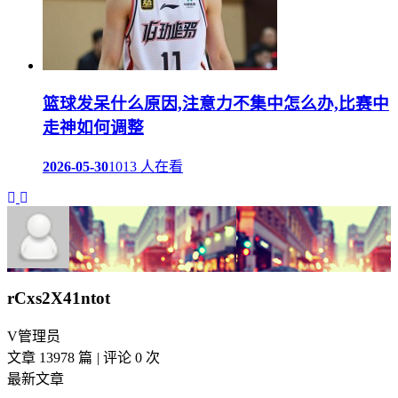
篮球发呆什么原因,注意力不集中怎么办,比赛中
走神如何调整
2026-05-30
1013 人在看
rCxs2X41ntot
V
管理员
文章 13978 篇
|
评论 0 次
最新文章