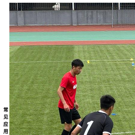
常
见
应
用