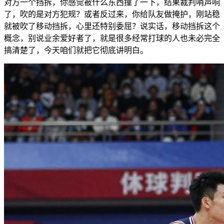
对方一个挡拆，你感觉被什么东西撞了一下，结果裁判哨声响
了，吹的是对方犯规？或者反过来，你给队友做掩护，刚站稳
就被吹了移动挡拆，心里还特别委屈？说实话，移动挡拆这个
概念，别说业余爱好者了，就是很多经常打球的人也未必完全
搞清楚了，今天咱们就把它彻底讲明白。