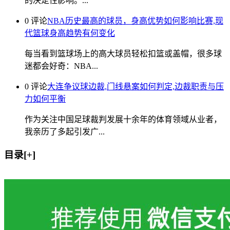
的决定性影响。...
0 评论
NBA历史最高的球员，身高优势如何影响比赛,现
代篮球身高趋势有何变化
每当看到篮球场上的高大球员轻松扣篮或盖帽，很多球
迷都会好奇：NBA...
0 评论
大连争议球边裁,门线悬案如何判定,边裁职责与压
力如何平衡
作为关注中国足球裁判发展十余年的体育领域从业者，
我亲历了多起引发广...
目录[+]