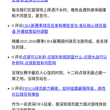
处理,职业球员怎么做
每当我们在篮球场上挥洒汗水时，难免会遇到身体碰撞
和不同意见，甚至可...
0 评论
CBA新赛季球员名单有哪些变化,各队核心球员是
谁,外援政策如何调整
随着2025-2026赛季CBA联赛国内球员注册完成，各支球
队的球...
0 评论
点球可以补射,点球补射规则是什么,点球大战可以
补射吗,点球新规有何影响
足球比赛中最扣人心弦的时刻，十二码点球无疑占据一
席之地。当球员站在...
0 评论
FIFA16球员能力解密，如何组建最强阵容，高性
价比球员有哪些
作为一名资深FIFA玩家，我深知球员能力值对游戏体验