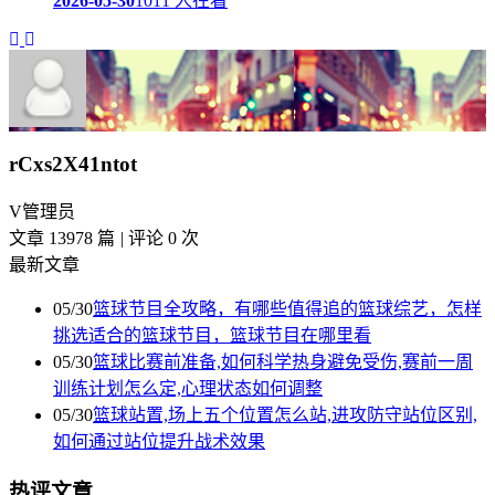
2026-05-30
1011 人在看
rCxs2X41ntot
V
管理员
文章 13978 篇
|
评论 0 次
最新文章
05/30
篮球节目全攻略，有哪些值得追的篮球综艺，怎样
挑选适合的篮球节目，篮球节目在哪里看
05/30
篮球比赛前准备,如何科学热身避免受伤,赛前一周
训练计划怎么定,心理状态如何调整
05/30
篮球站置,场上五个位置怎么站,进攻防守站位区别,
如何通过站位提升战术效果
热评文章