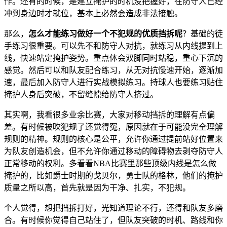
作。还有的时候，是建立掩护的时机没把握好，在防守人已经
冲到身边时才就位，基本上必然会造成非法接触。
那么，
怎么才能练习做好一个不犯规的优质挡拆呢
？基础的徒
手练习很重要。可以先不和防守人对抗，就练习从内线提到上
线，快速站定掩护姿势。重点体会双脚同时站稳，重心下沉的
感觉。然后可以和队友配合练习，从无对抗慢速开始，逐渐加
速，最后加入防守人进行实战模拟练习。持球人也要练习贴住
掩护人身后突破，不留缝隙给防守人挤过。
其实啊，我看很多业余比赛，大家对移动挡拆的理解有点偏
差。有时候被吹犯规了还觉得冤，原因就在于可能没完全理解
规则的精神。规则的核心是公平，允许你通过提前站好位置来
为队友创造机会，但不允许你通过移动的障碍物去剥夺防守人
正常移动的权利。多看看NBA比赛里那些顶级内线是怎么做
掩护的，比如爵士时期的戈贝尔，勇士队的格林，他们的掩护
质量之所以高，首先就是因为干净、扎实，不犯规。
个人觉得，想把挡拆打好，光知道理论不行，还得和队友多磨
合。有时候你觉得自己站住了，但队友突破的时机、路线和你