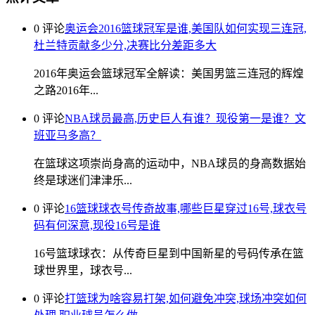
0 评论
奥运会2016篮球冠军是谁,美国队如何实现三连冠,
杜兰特贡献多少分,决赛比分差距多大
2016年奥运会篮球冠军全解读：美国男篮三连冠的辉煌
之路2016年...
0 评论
NBA球员最高,历史巨人有谁？现役第一是谁？文
班亚马多高？
在篮球这项崇尚身高的运动中，NBA球员的身高数据始
终是球迷们津津乐...
0 评论
16篮球球衣号传奇故事,哪些巨星穿过16号,球衣号
码有何深意,现役16号是谁
16号篮球球衣：从传奇巨星到中国新星的号码传承在篮
球世界里，球衣号...
0 评论
打篮球为啥容易打架,如何避免冲突,球场冲突如何