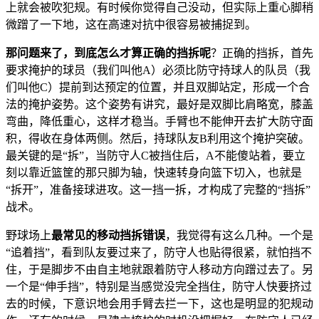
上就会被吹犯规。有时候你觉得自己没动，但实际上重心脚稍
微蹭了一下地，这在高速对抗中很容易被捕捉到。
那问题来了，到底怎么才算正确的挡拆呢
？正确的挡拆，首先
要求掩护的球员（我们叫他A）必须比防守持球人的队员（我
们叫他C）提前到达预定的位置，并且双脚站定，形成一个合
法的掩护姿势。这个姿势有讲究，最好是双脚比肩略宽，膝盖
弯曲，降低重心，这样才稳当。手臂也不能伸开去扩大防守面
积，得收在身体两侧。然后，持球队友B利用这个掩护突破。
最关键的是“拆”，当防守人C被挡住后，A不能傻站着，要立
刻以靠近篮筐的那只脚为轴，快速转身向篮下切入，也就是
“拆开”，准备接球进攻。这一挡一拆，才构成了完整的“挡拆”
战术。
野球场上
最常见的移动挡拆错误
，我觉得有这么几种。一个是
“追着挡”，看到队友要过来了，防守人也贴得很紧，就怕挡不
住，于是脚步不由自主地就跟着防守人移动方向蹭过去了。另
一个是“伸手挡”，特别是当感觉没完全挡住，防守人快要挤过
去的时候，下意识地会用手臂去拦一下，这也是明显的犯规动