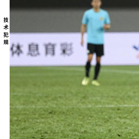
技
术
犯
规