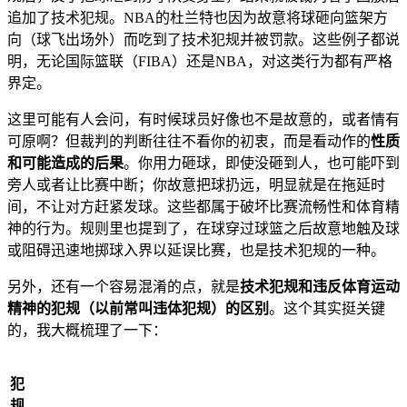
追加了技术犯规。NBA的杜兰特也因为故意将球砸向篮架方
向（球飞出场外）而吃到了技术犯规并被罚款。这些例子都说
明，无论国际篮联（FIBA）还是NBA，对这类行为都有严格
界定。
这里可能有人会问，有时候球员好像也不是故意的，或者情有
可原啊？但裁判的判断往往不看你的初衷，而是看动作的
性质
和可能造成的后果
。你用力砸球，即使没砸到人，也可能吓到
旁人或者让比赛中断；你故意把球扔远，明显就是在拖延时
间，不让对方赶紧发球。这些都属于破坏比赛流畅性和体育精
神的行为。规则里也提到了，在球穿过球篮之后故意地触及球
或阻碍迅速地掷球入界以延误比赛，也是技术犯规的一种。
另外，还有一个容易混淆的点，就是
技术犯规和违反体育运动
精神的犯规（以前常叫违体犯规）的区别
。这个其实挺关键
的，我大概梳理了一下：
犯
规