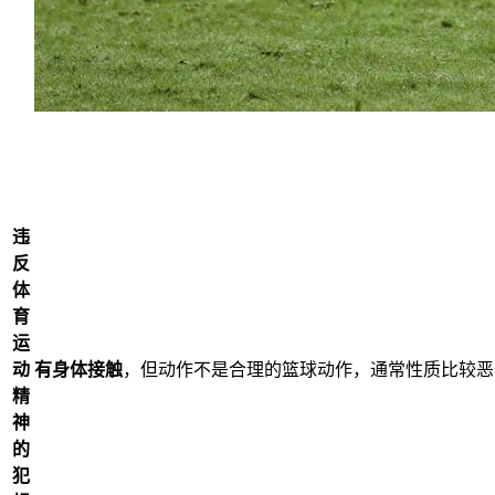
违
反
体
育
运
动
有身体接触
，但动作不是合理的篮球动作，通常性质比较恶
精
神
的
犯