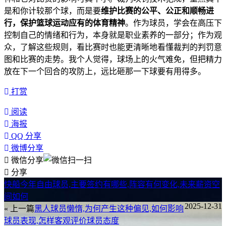
是和你计较那个球，而是要
维护比赛的公平、公正和顺畅进
行，保护篮球运动应有的体育精神
。作为球员，学会在高压下
控制自己的情绪和行为，本身就是职业素养的一部分；作为观
众，了解这些规则，看比赛时也能更清晰地看懂裁判的判罚意
图和比赛的走势。我个人觉得，球场上的火气难免，但把精力
放在下一个回合的攻防上，远比砸那一下球要有用得多。
打赏
阅读
海报
QQ 分享
微博分享
微信分享
分享
快船今年自由球员,主要签约有哪些,阵容有何变化,未来薪资空
间如何
2025-12-31
« 上一篇
黑人球员懒惰,为何产生这种偏见,如何影响
球员表现,怎样客观评价球员态度