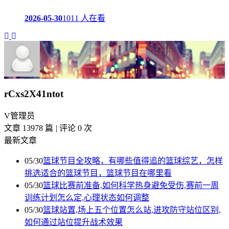
2026-05-30
1011 人在看
rCxs2X41ntot
V
管理员
文章 13978 篇
|
评论 0 次
最新文章
05/30
篮球节目全攻略，有哪些值得追的篮球综艺，怎样
挑选适合的篮球节目，篮球节目在哪里看
05/30
篮球比赛前准备,如何科学热身避免受伤,赛前一周
训练计划怎么定,心理状态如何调整
05/30
篮球站置,场上五个位置怎么站,进攻防守站位区别,
如何通过站位提升战术效果