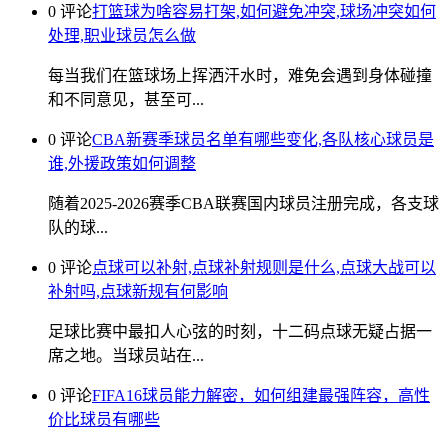
0 评论
打篮球为啥容易打架,如何避免冲突,球场冲突如何
处理,职业球员怎么做
每当我们在篮球场上挥洒汗水时，难免会遇到身体碰撞
和不同意见，甚至可...
0 评论
CBA新赛季球员名单有哪些变化,各队核心球员是
谁,外援政策如何调整
随着2025-2026赛季CBA联赛国内球员注册完成，各支球
队的球...
0 评论
点球可以补射,点球补射规则是什么,点球大战可以
补射吗,点球新规有何影响
足球比赛中最扣人心弦的时刻，十二码点球无疑占据一
席之地。当球员站在...
0 评论
FIFA16球员能力解密，如何组建最强阵容，高性
价比球员有哪些