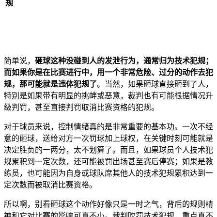
规
简单说，
砸球这种没碰到人的发泄行为，通常归为技术犯规；
而如果你是在比赛进行中，用一个非常危险、过分的动作去犯
规，那可能就是违体犯规了
。当然，如果砸球直接砸到了人，
特别是如果带有明显的挑衅或恶意，裁判也有可能根据情况升
级判罚，甚至直接判罚取消比赛资格的犯规。
对于球员来说，控制情绪真的是非常重要的基本功。一次不经
意的砸球，送给对方一次罚球加上球权，在关键时刻可能就是
决定胜负的一两分，太不划算了。而且，如果球员个人技术犯
规累积到一定次数，还可能被罚出场甚至赛后停赛；如果是教
练员，也可能因为自身或球队席其他人的技术犯规累积达到一
定次数而被取消比赛资格。
所以啊，别看砸球这个动作好像只是一时之气，背后的规则精
神和它对比赛的影响可真不小。裁判吹罚技术犯规，重点真不