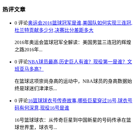
热评文章
0 评论
奥运会2016篮球冠军是谁,美国队如何实现三连冠,
杜兰特贡献多少分,决赛比分差距多大
2016年奥运会篮球冠军全解读：美国男篮三连冠的辉煌
之路2016年...
0 评论
NBA球员最高,历史巨人有谁？现役第一是谁？文
班亚马多高？
在篮球这项崇尚身高的运动中，NBA球员的身高数据始
终是球迷们津津乐...
0 评论
16篮球球衣号传奇故事,哪些巨星穿过16号,球衣号
码有何深意,现役16号是谁
16号篮球球衣：从传奇巨星到中国新星的号码传承在篮
球世界里，球衣号...