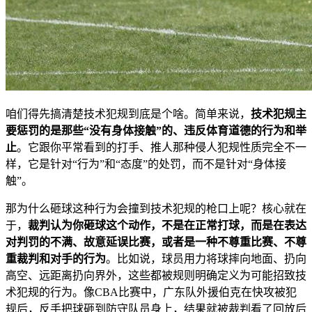
咱们得先搞清楚技术犯规到底是个啥。简单来说，
技术犯规主
要惩罚的是那些“没有身体接触”的、违反体育道德的行为和举
止
。它跟你平常看到的打手、推人那种侵人犯规性质完全不一
样，它是针对“行为”和“态度”的处罚，而不是针对“身体接
触”。
那为什么砸球这种行为会撞到技术犯规的枪口上呢？核心就在
于，
裁判认为你砸球这个动作，不是在正常打球，而是在表达
对判罚的不满、故意延误比赛，或者是一种不尊重比赛、不尊
重裁判和对手的行为
。比如说，球员用力将球摔向地面、扔向
高空、远距离扔向界外，这些都被规则明确定义为可能招致技
术犯规的行为。像CBA比赛中，广东队外援伯克在快攻被犯
规后，反手把球砸到防守队员身上，结果就被裁判看了回放后