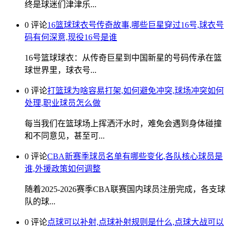
终是球迷们津津乐...
0 评论
16篮球球衣号传奇故事,哪些巨星穿过16号,球衣号
码有何深意,现役16号是谁
16号篮球球衣：从传奇巨星到中国新星的号码传承在篮
球世界里，球衣号...
0 评论
打篮球为啥容易打架,如何避免冲突,球场冲突如何
处理,职业球员怎么做
每当我们在篮球场上挥洒汗水时，难免会遇到身体碰撞
和不同意见，甚至可...
0 评论
CBA新赛季球员名单有哪些变化,各队核心球员是
谁,外援政策如何调整
随着2025-2026赛季CBA联赛国内球员注册完成，各支球
队的球...
0 评论
点球可以补射,点球补射规则是什么,点球大战可以