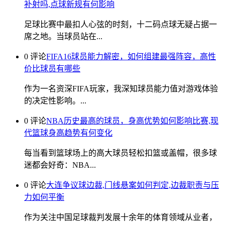
补射吗,点球新规有何影响
足球比赛中最扣人心弦的时刻，十二码点球无疑占据一
席之地。当球员站在...
0 评论
FIFA16球员能力解密，如何组建最强阵容，高性
价比球员有哪些
作为一名资深FIFA玩家，我深知球员能力值对游戏体验
的决定性影响。...
0 评论
NBA历史最高的球员，身高优势如何影响比赛,现
代篮球身高趋势有何变化
每当看到篮球场上的高大球员轻松扣篮或盖帽，很多球
迷都会好奇：NBA...
0 评论
大连争议球边裁,门线悬案如何判定,边裁职责与压
力如何平衡
作为关注中国足球裁判发展十余年的体育领域从业者，