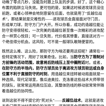
动晚了零点几秒，没能及时跟上队友的步调，好了，这个精心
布置的陷阱立马失效。更可怕的是，如果这时候进攻球员没往
前跑，或者心领神会地刻意留在后面，也就是用了“反越位战
术”，那结果就是灾难性的——进攻球员会直接面对守门员，
形成单刀球，防守方门户大开。所以你看，成功的造越位能让
防守变得很轻松，一次完美的造越位甚至像一次精彩的进攻配
合一样赏心悦目；可一旦失败，代价极其惨重，直接送对方一
个绝佳得分机会。这风险，可不是一般球队敢随便冒的。
既然这么难、这么险，那防守方为啥还要用这招呢？通常在一
些特定情况下，用好了效果奇佳。比如，当
防守方为了限制对
方前锋的活动范围，故意将后防线压上至中圈附近
时。或者，
在防守方的半场内，防守方球员处于离进攻方球员较远或自身
位置不利于直接防守的时刻
，用造越位来扭转被动局面就是一
种选择。现代足球里，像瓜迪奥拉、克洛普这些战术大师带领
的球队，就常常运用高位压迫，其整体防线的移动就常常伴随
着造越位的协同性。
说到这就不得不提它的“死对头”——
反越位战术
。这就是进攻