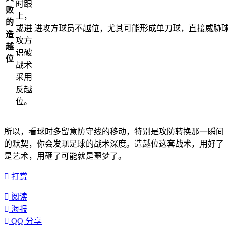
时跟
败
上，
的
或进
进攻方球员不越位，尤其可能形成单刀球，直接威胁
造
攻方
越
识破
位
战术
采用
反越
位。
所以，看球时多留意防守线的移动，特别是攻防转换那一瞬间
的默契，你会发现足球的战术深度。造越位这套战术，用好了
是艺术，用砸了可能就是噩梦了。
打赏
阅读
海报
QQ 分享