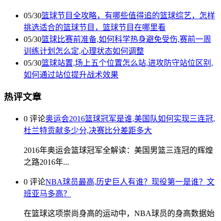
05/30
篮球节目全攻略，有哪些值得追的篮球综艺，怎样
挑选适合的篮球节目，篮球节目在哪里看
05/30
篮球比赛前准备,如何科学热身避免受伤,赛前一周
训练计划怎么定,心理状态如何调整
05/30
篮球站置,场上五个位置怎么站,进攻防守站位区别,
如何通过站位提升战术效果
热评文章
0 评论
奥运会2016篮球冠军是谁,美国队如何实现三连冠,
杜兰特贡献多少分,决赛比分差距多大
2016年奥运会篮球冠军全解读：美国男篮三连冠的辉煌
之路2016年...
0 评论
NBA球员最高,历史巨人有谁？现役第一是谁？文
班亚马多高？
在篮球这项崇尚身高的运动中，NBA球员的身高数据始