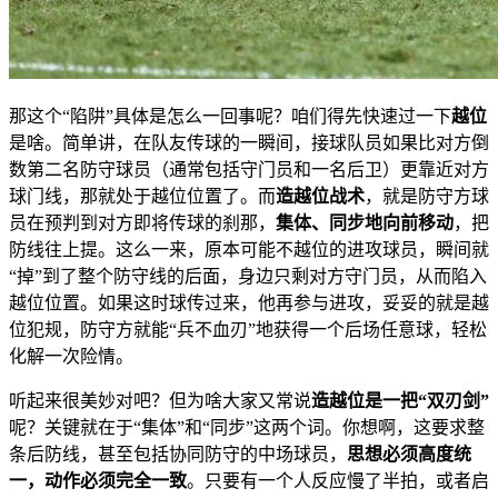
那这个“陷阱”具体是怎么一回事呢？咱们得先快速过一下
越位
是啥。简单讲，在队友传球的一瞬间，接球队员如果比对方倒
数第二名防守球员（通常包括守门员和一名后卫）更靠近对方
球门线，那就处于越位位置了。而
造越位战术
，就是防守方球
员在预判到对方即将传球的刹那，
集体、同步地向前移动
，把
防线往上提。这么一来，原本可能不越位的进攻球员，瞬间就
“掉”到了整个防守线的后面，身边只剩对方守门员，从而陷入
越位位置。如果这时球传过来，他再参与进攻，妥妥的就是越
位犯规，防守方就能“兵不血刃”地获得一个后场任意球，轻松
化解一次险情。
听起来很美妙对吧？但为啥大家又常说
造越位是一把“双刃剑”
呢？关键就在于“集体”和“同步”这两个词。你想啊，这要求整
条后防线，甚至包括协同防守的中场球员，
思想必须高度统
一，动作必须完全一致
。只要有一个人反应慢了半拍，或者启