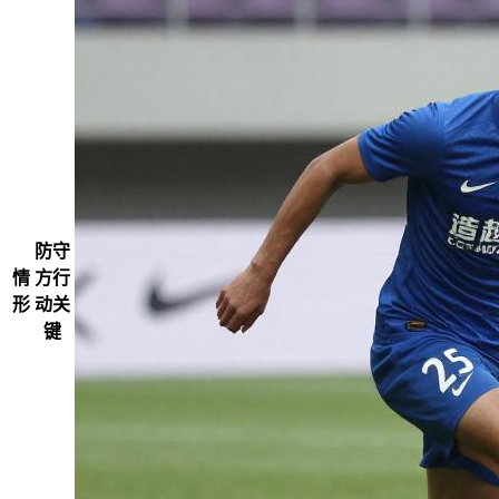
防守
情
方行
形
动关
键