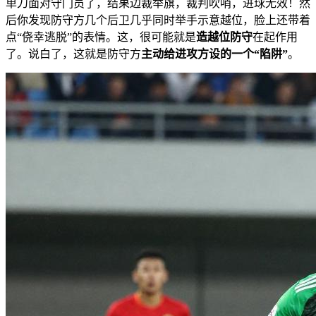
单刀面对守门员了，结果边裁举旗，裁判吹哨，进球无效！然
后你发现防守方几个后卫几乎同时举手示意越位，脸上还带着
点“侥幸逃脱”的表情。这，很可能就是
造越位防守
在起作用
了。说白了，这就是防守方
主动给进攻方设的一个“陷阱”
。