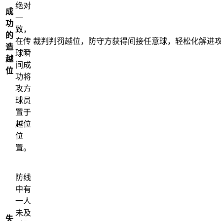
绝对
成
一
功
致，
的
在传
裁判判罚越位，防守方获得间接任意球，轻松化解进
造
球瞬
越
间成
位
功将
攻方
球员
置于
越位
位
置。
防线
中有
一人
未及
失