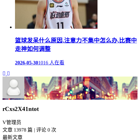
篮球发呆什么原因,注意力不集中怎么办,比赛中
走神如何调整
2026-05-30
1016 人在看
rCxs2X41ntot
V
管理员
文章 13978 篇
|
评论 0 次
最新文章