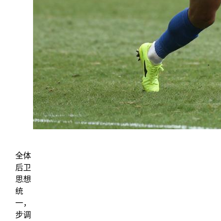
全体
后卫
思想
统
一，
步调