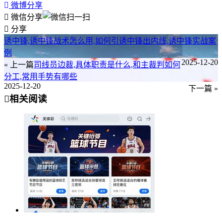
微博分享
微信分享
分享
诱中锋,诱中锋战术怎么用,如何引诱中锋出内线,诱中锋实战案
例
2025-12-20
« 上一篇
司线员边裁,具体职责是什么,和主裁判如何
分工,常用手势有哪些
2025-12-20
下一篇 »
相关阅读