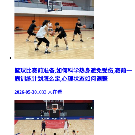
篮球比赛前准备,如何科学热身避免受伤,赛前一
周训练计划怎么定,心理状态如何调整
2026-05-30
1033 人在看