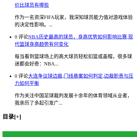
价比球员有哪些
作为一名资深FIFA玩家，我深知球员能力值对游戏体验
的决定性影响。...
0 评论
NBA历史最高的球员，身高优势如何影响比赛,现
代篮球身高趋势有何变化
每当看到篮球场上的高大球员轻松扣篮或盖帽，很多球
迷都会好奇：NBA...
0 评论
大连争议球边裁,门线悬案如何判定,边裁职责与压
力如何平衡
作为关注中国足球裁判发展十余年的体育领域从业者，
我亲历了多起引发广...
目录[+]