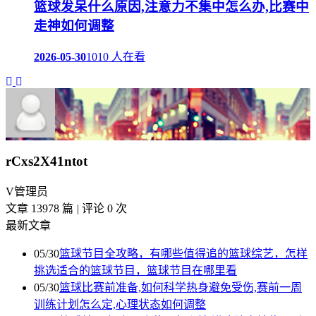
篮球发呆什么原因,注意力不集中怎么办,比赛中
走神如何调整
2026-05-30
1010 人在看
rCxs2X41ntot
V
管理员
文章 13978 篇
|
评论 0 次
最新文章
05/30
篮球节目全攻略，有哪些值得追的篮球综艺，怎样
挑选适合的篮球节目，篮球节目在哪里看
05/30
篮球比赛前准备,如何科学热身避免受伤,赛前一周
训练计划怎么定,心理状态如何调整