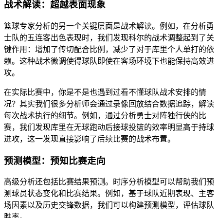
战术解读：超越表面现象
篮球专家分析的另一个关键层面是战术解读。例如，在分析勇
士队的五连客出色表现时，我们发现科尔的战术调整起到了关
键作用：增加了传切配合比例，减少了对于库里个人单打的依
赖。这种战术微调使得球队即使在客场环境下也能保持高效进
攻。
在实际比赛中，你是不是也遇到过看不懂球队战术安排的情
况？其实我们很多分析师会通过录像回放结合数据追踪，解读
每次战术执行的细节。例如，通过分析勇士对阵独行侠的比
赛，我们发现库里在无球跑动后接球投篮的效率明显高于持球
进攻，这一发现直接影响了后续比赛的战术布置。
预测模型：预知比赛走向
高级分析还包括比赛结果预测。时序分析模型可以帮助我们预
测球员状态变化和比赛结果。例如，基于球队近期表现、主客
场因素以及历史交锋数据，我们可以构建预测模型，评估球队
胜率。