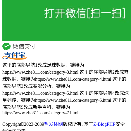
这里的底部导航1改成足球数据，链接为
https://www.zhe811.com/category-3.html 这里的底部导航2改成篮
球数据，链接为https://www.zhe811.com/category-4.html 这里的
底部导航3改成赛况分析，链接为
https://www.zhe811.com/category-5.html 这里的底部导航4改成球
星列传，链接为https://www.zhe811.com/category-6.html 这里的
底部导航5改成新手百科，链接为
https://www.zhe811.com/category-7.html
Copyright
2023-2039
哲发体网
版权所有. 基于
Z-BlogPHP
安全