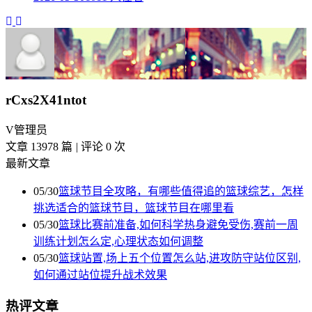
rCxs2X41ntot
V
管理员
文章 13978 篇
|
评论 0 次
最新文章
05/30
篮球节目全攻略，有哪些值得追的篮球综艺，怎样
挑选适合的篮球节目，篮球节目在哪里看
05/30
篮球比赛前准备,如何科学热身避免受伤,赛前一周
训练计划怎么定,心理状态如何调整
05/30
篮球站置,场上五个位置怎么站,进攻防守站位区别,
如何通过站位提升战术效果
热评文章