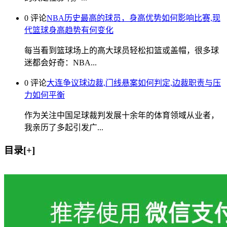
0 评论
NBA历史最高的球员，身高优势如何影响比赛,现
代篮球身高趋势有何变化
每当看到篮球场上的高大球员轻松扣篮或盖帽，很多球
迷都会好奇：NBA...
0 评论
大连争议球边裁,门线悬案如何判定,边裁职责与压
力如何平衡
作为关注中国足球裁判发展十余年的体育领域从业者，
我亲历了多起引发广...
目录[+]