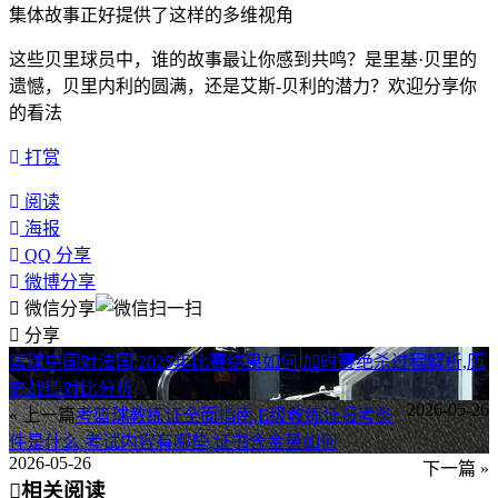
集体故事正好提供了这样的多维视角
这些贝里球员中，谁的故事最让你感到共鸣？是里基·贝里的
遗憾，贝里内利的圆满，还是艾斯-贝利的潜力？欢迎分享你
的看法
打赏
阅读
海报
QQ 分享
微博分享
微信分享
分享
篮球中国对法国,2025年比赛结果如何,加时赛绝杀过程解析,历
史战绩对比分析
2026-05-26
« 上一篇
考篮球教练证全面指南,E级教练证报考条
件是什么,考试内容有哪些,证书含金量如何
2026-05-26
下一篇 »
相关阅读