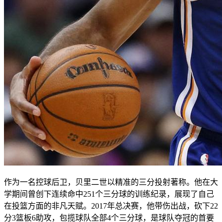
作为一名控球后卫，贝里二世以精准的三分投射著称。他在大
学期间曾创下连续命中251个三分球的训练纪录，展现了自己
在投篮方面的非凡天赋。2017年总决赛，他带伤出战，砍下22
分3篮板6助攻，包揽球队全部4个三分球，是球队夺冠的首要