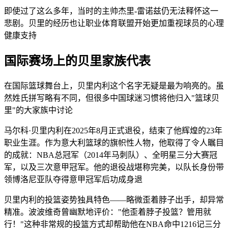
即使过了这么多年，当时的主帅杰里-雷诺兹仍无法释怀这一
悲剧。贝里的经历也让职业体育联盟开始更加重视球员的心理
健康支持
国际赛场上的贝里家族代表
在国际篮球舞台上，贝里内利这个名字无疑是最为响亮的。虽
然姓氏拼写略有不同，但很多中国球迷习惯将他归入"篮球贝
里"的大家族中讨论
马尔科·贝里内利在2025年8月正式退役，结束了他辉煌的23年
职业生涯。作为意大利篮球的旗帜性人物，他取得了令人瞩目
的成就：NBA总冠军（2014年马刺队）、全明星三分大赛冠
军，以及三次意甲冠军。他的退役战堪称完美，以队长身份带
领博洛尼亚队夺得意甲冠军后功成身退
贝里内利的投篮姿势独具特色——略微歪着脖子出手，却异常
精准。波波维奇曾幽默地评价："他歪着脖子投篮？管用就
行！"这种非常规的投篮方式却帮助他在NBA命中1216记三分