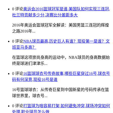
0 评论
奥运会2016篮球冠军是谁,美国队如何实现三连冠,
杜兰特贡献多少分,决赛比分差距多大
2016年奥运会篮球冠军全解读：美国男篮三连冠的辉煌
之路2016年...
0 评论
NBA球员最高,历史巨人有谁？现役第一是谁？文
班亚马多高？
在篮球这项崇尚身高的运动中，NBA球员的身高数据始
终是球迷们津津乐...
0 评论
16篮球球衣号传奇故事,哪些巨星穿过16号,球衣号
码有何深意,现役16号是谁
16号篮球球衣：从传奇巨星到中国新星的号码传承在篮
球世界里，球衣号...
0 评论
打篮球为啥容易打架,如何避免冲突,球场冲突如何
处理,职业球员怎么做