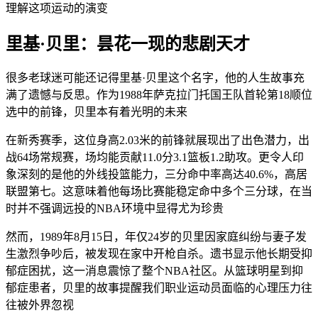
理解这项运动的演变
里基·贝里：昙花一现的悲剧天才
很多老球迷可能还记得里基·贝里这个名字，他的人生故事充
满了遗憾与反思。作为1988年萨克拉门托国王队首轮第18顺位
选中的前锋，贝里本有着光明的未来
在新秀赛季，这位身高2.03米的前锋就展现出了出色潜力，出
战64场常规赛，场均能贡献11.0分3.1篮板1.2助攻。更令人印
象深刻的是他的外线投篮能力，三分命中率高达40.6%，高居
联盟第七。这意味着他每场比赛能稳定命中多个三分球，在当
时并不强调远投的NBA环境中显得尤为珍贵
然而，1989年8月15日，年仅24岁的贝里因家庭纠纷与妻子发
生激烈争吵后，被发现在家中开枪自杀。遗书显示他长期受抑
郁症困扰，这一消息震惊了整个NBA社区。从篮球明星到抑
郁症患者，贝里的故事提醒我们职业运动员面临的心理压力往
往被外界忽视