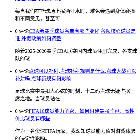
每当我们在篮球场上挥洒汗水时，难免会遇到身体碰撞
和不同意见，甚至可...
0 评论
CBA新赛季球员名单有哪些变化,各队核心球员是
谁,外援政策如何调整
随着2025-2026赛季CBA联赛国内球员注册完成，各支球
队的球...
0 评论
点球可以补射,点球补射规则是什么,点球大战可以
补射吗,点球新规有何影响
足球比赛中最扣人心弦的时刻，十二码点球无疑占据一
席之地。当球员站在...
0 评论
FIFA16球员能力解密，如何组建最强阵容，高性
价比球员有哪些
作为一名资深FIFA玩家，我深知球员能力值对游戏体验
的决定性影响。...