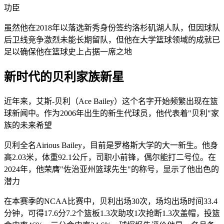
功臣
虽然他在2018年以落选新秀身份签约洛杉矶湖人队，但因球队
后卫线竞争激烈未能长期留队，但他在大学篮球领域的成就已
足以确保他在篮球史上占据一席之地
新时代的贝利家族新星
近年来，艾斯-贝利（Ace Bailey）这个名字开始频繁出现在篮
球新闻中。作为2006年出生的新生代球员，他代表着"贝利"家
族的未来希望
贝利全名Airious Bailey，目前是罗格斯大学的大一新生。他身
高2.03米，体重92.1公斤，司职小前锋，偶尔能打二号位。在
2024年，他荣膺"佐治亚州篮球先生"的称号，显示了他出色的
潜力
在本赛季的NCAA比赛中，贝利出场30次，场均出场时间33.4
分钟，可得17.6分7.2个篮板1.3次助攻1次抢断1.3次盖帽，投篮