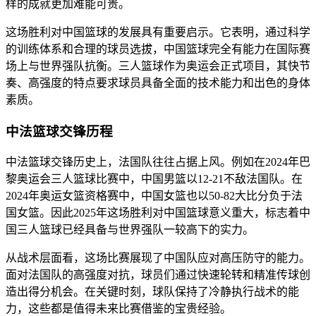
样的成就更加难能可贵。
这场胜利对中国篮球的发展具有重要启示。它表明，通过科学
的训练体系和合理的球员选拔，中国篮球完全有能力在国际赛
场上与世界强队抗衡。三人篮球作为奥运会正式项目，其快节
奏、高强度的特点要求球员具备全面的技术能力和出色的身体
素质。
中法篮球交锋历程
中法篮球交锋历史上，法国队往往占据上风。例如在2024年巴
黎奥运会三人篮球比赛中，中国男篮以12-21不敌法国队。在
2024年奥运女篮资格赛中，中国女篮也以50-82大比分负于法
国女篮。因此2025年这场胜利对中国篮球意义重大，标志着中
国三人篮球已经具备与世界强队一较高下的实力。
从战术层面看，这场比赛展现了中国队应对高压防守的能力。
面对法国队的高强度对抗，球员们通过快速轮转和精准传球创
造出得分机会。在关键时刻，球队保持了冷静执行战术的能
力，这些都是值得未来比赛借鉴的宝贵经验。