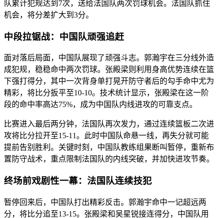
队累计犯规达到7次，送给法国队两次罚球机会。法国队抓住
机会，将分差扩大到3分。
中段拉锯战：中国队顽强追赶
面对落后局面，中国队展现了顽强斗志。郭瀚宇在三分线外造
成犯规，稳稳命中两次罚球。张殿梁则利用身高优势连续在篮
下强打得分，其中一次背身单打晃开防守者后的勾手命中尤为
精彩，将比分扳平至10-10。技术统计显示，张殿梁在这一阶
段的命中率高达75%，成为中国队内线进攻的可靠支点。
比赛进入最后两分钟，法国队再次发力，通过连续篮板二次进
攻将比分拉开至15-11。此时中国队命悬一线，再失分就可能
提前告别胜利。关键时刻，中国队教练组果断叫暂停，重新布
置防守战术，重点限制法国队的内线突破，并加快进攻节奏。
终场前戏剧性一幕：法国队连续技犯
暂停回来后，中国队打出精彩反击。郭瀚宇命中一记超远两
分，将比分追至13-15。张殿梁和吴星锐接连得分，中国队用