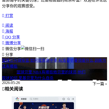
是郭瀚宇的关键罚球，还是相智超的绝杀补篮？欢迎在评论区
分享你的观赛感受。
打赏
阅读
海报
QQ 分享
微博分享
微信分享
分享
篮球三分球投篮,如何提高命中率,标准姿势要领是什么,训练方
法有哪些
2026-05-26
« 上一篇
篮球贝里,NBA有哪些姓贝里的球员,他们
现状如何,里基贝里为什么自杀
2026-05-26
下一篇 »
相关阅读