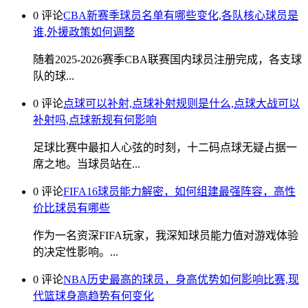
0 评论
CBA新赛季球员名单有哪些变化,各队核心球员是
谁,外援政策如何调整
随着2025-2026赛季CBA联赛国内球员注册完成，各支球
队的球...
0 评论
点球可以补射,点球补射规则是什么,点球大战可以
补射吗,点球新规有何影响
足球比赛中最扣人心弦的时刻，十二码点球无疑占据一
席之地。当球员站在...
0 评论
FIFA16球员能力解密，如何组建最强阵容，高性
价比球员有哪些
作为一名资深FIFA玩家，我深知球员能力值对游戏体验
的决定性影响。...
0 评论
NBA历史最高的球员，身高优势如何影响比赛,现
代篮球身高趋势有何变化