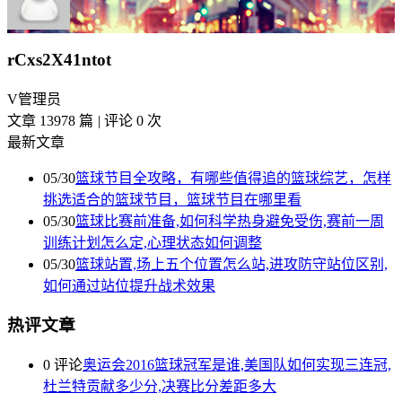
rCxs2X41ntot
V
管理员
文章 13978 篇
|
评论 0 次
最新文章
05/30
篮球节目全攻略，有哪些值得追的篮球综艺，怎样
挑选适合的篮球节目，篮球节目在哪里看
05/30
篮球比赛前准备,如何科学热身避免受伤,赛前一周
训练计划怎么定,心理状态如何调整
05/30
篮球站置,场上五个位置怎么站,进攻防守站位区别,
如何通过站位提升战术效果
热评文章
0 评论
奥运会2016篮球冠军是谁,美国队如何实现三连冠,
杜兰特贡献多少分,决赛比分差距多大