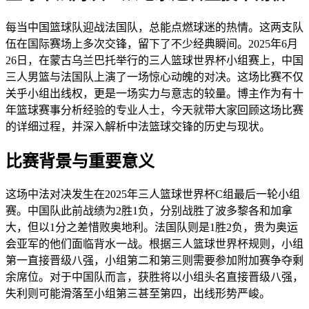
每当中国篮球队迎战法国队，总能点燃球迷的热情。这两支队
伍在国际赛场上多次交锋，留下了不少经典瞬间。2025年6月
26日，在蒙古乌兰巴托举行的三人篮球世界杯小组赛上，中国
三人男篮与法国队上演了一场惊心动魄的对决。这场比赛不仅
关乎小组出线权，更是一场实力与意志的较量。博主作为有十
年篮球赛事分析经验的专业人士，今天就带大家回顾这场比赛
的详细过程，并深入解析中法篮球交锋的历史与现状。
比赛背景与重要意义
这场中法对决发生在2025年三人篮球世界杯C组最后一轮小组
赛。中国队此前战绩为2胜1负，分别战胜了波多黎各和加拿
大，但以1分之差惜败奥地利。法国队则是1胜2负，贵为奥运
会亚军的他们面临背水一战。根据三人篮球世界杯规则，小组
第一直接晋级八强，小组第二和第三则需要参加附加赛争夺剩
余席位。对于中国队而言，获胜将以小组头名直接晋级八强，
失利则可能滑落至小组第三甚至第四，出线形势严峻。