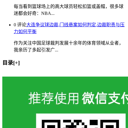
每当看到篮球场上的高大球员轻松扣篮或盖帽，很多球
迷都会好奇：NBA...
0 评论
大连争议球边裁,门线悬案如何判定,边裁职责与压
力如何平衡
作为关注中国足球裁判发展十余年的体育领域从业者，
我亲历了多起引发广...
目录[+]