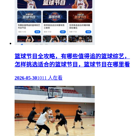
篮球节目全攻略，有哪些值得追的篮球综艺，
怎样挑选适合的篮球节目，篮球节目在哪里看
2026-05-30
1011 人在看