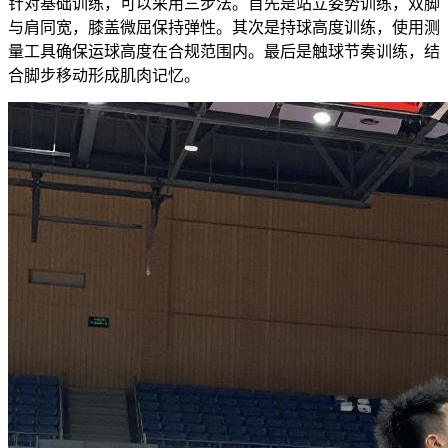
针对基础训练，可以采用三步法。首先是站立姿势训练，双脚
与肩同宽，膝盖微屈保持弹性。其次是持球高度训练，使用测
量工具确保运球高度在合规范围内。最后是触球节奏训练，结
合脚步移动形成肌肉记忆。