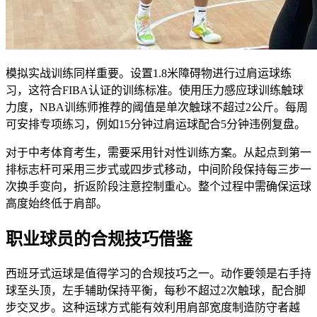
模拟实战训练同样重要。设置1.8米障碍物进行过肩运球练
习，这符合FIBA认证的训练标准。使用压力感应球训练触球
力度，NBA训练师推荐的阈值是单次触球不超过2公斤。每周
可安排专项练习，例如15分钟过肩运球配合5分钟违例复盘。
对于中考体育考生，需要采用针对性训练方案。从起点到第一
排标志杆可采用三步式或四步式移动，中间阶段保持每三步一
次换手变向，折返阶段注意控制重心。整个过程中需确保运球
高度始终低于肩部。
职业球员的合规技巧借鉴
西班牙式运球是值得学习的合规技巧之一。动作要领是右手持
球至头顶，左手辅助保持平衡，每秒不超过2次触球，配合脚
步交叉步。这种运球方式能有效利用肩部宽度制造防守者越