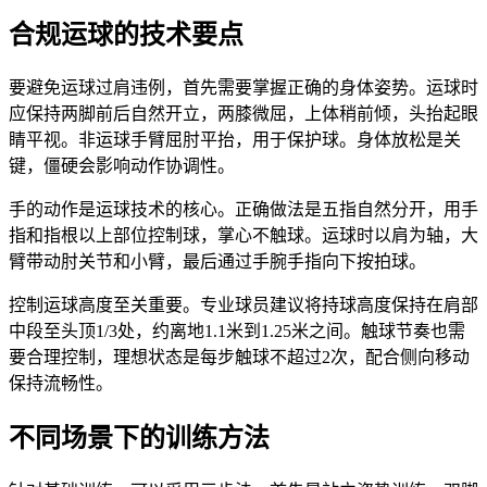
合规运球的技术要点
要避免运球过肩违例，首先需要掌握正确的身体姿势。运球时
应保持两脚前后自然开立，两膝微屈，上体稍前倾，头抬起眼
睛平视。非运球手臂屈肘平抬，用于保护球。身体放松是关
键，僵硬会影响动作协调性。
手的动作是运球技术的核心。正确做法是五指自然分开，用手
指和指根以上部位控制球，掌心不触球。运球时以肩为轴，大
臂带动肘关节和小臂，最后通过手腕手指向下按拍球。
控制运球高度至关重要。专业球员建议将持球高度保持在肩部
中段至头顶1/3处，约离地1.1米到1.25米之间。触球节奏也需
要合理控制，理想状态是每步触球不超过2次，配合侧向移动
保持流畅性。
不同场景下的训练方法