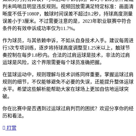
判未鸣哨且明显违反规则。视频回放需满足特定标准：画面清
晰度不低于1080P，触球时间误差不超过0.2秒，持球高度测量
误差小于3厘米。不过需要注意的是，2023年职业联赛中符合
条件的有效申诉成功率仅为11.7%。
作为球员，与其依赖申诉，不如从自身技术入手。建议每周进
行3次专项训练，逐步将持球高度调整至1.25米以上，触球节
奏控制在每步1.8秒内。合法的过肩运球是技术，非法的过肩
运球是风险，这个界限需要每个球员准确把握。
在篮球运动中，规则理解与技术训练同样重要。掌握运球过肩
规则的细节，不仅能够避免不必要的失误，还能提升整体运球
水平。希望这些解析能帮助大家在球场上更加自信地运球突
破。
你在比赛中是否遇到过运球过肩判罚的困扰？欢迎分享你的经
历和看法。
打赏