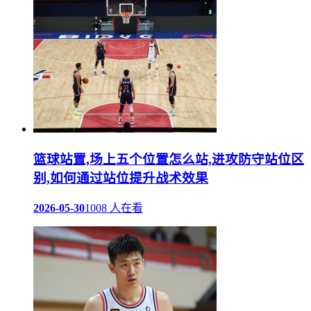
篮球站置,场上五个位置怎么站,进攻防守站位区
别,如何通过站位提升战术效果
2026-05-30
1008 人在看