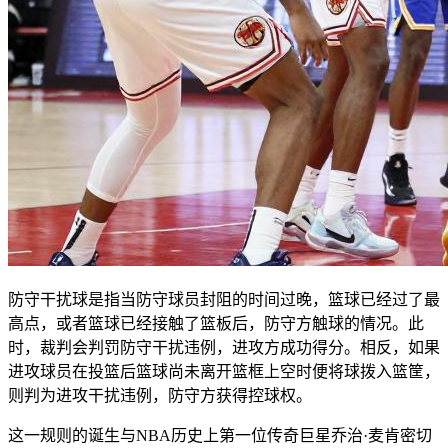
防守干扰球是指当防守球员封阻的时间过晚，篮球已经过了最
高点，或者篮球已经接触了篮板后，防守方触球的情况。此
时，裁判会判罚防守干扰违例，进攻方成功得分。相反，如果
进攻球员在投篮后篮球尚未离开篮框上空时便将球拨入篮筐，
则判为进攻干扰违例，防守方获得控球权。
这一规则的诞生与NBA历史上第一位传奇巨星乔治·麦肯密切