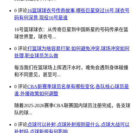
0 评论
16篮球球衣号传奇故事,哪些巨星穿过16号,球衣号
码有何深意,现役16号是谁
16号篮球球衣：从传奇巨星到中国新星的号码传承在篮
球世界里，球衣号...
0 评论
打篮球为啥容易打架,如何避免冲突,球场冲突如何
处理,职业球员怎么做
每当我们在篮球场上挥洒汗水时，难免会遇到身体碰撞
和不同意见，甚至可...
0 评论
CBA新赛季球员名单有哪些变化,各队核心球员是
谁,外援政策如何调整
随着2025-2026赛季CBA联赛国内球员注册完成，各支球
队的球...
0 评论
点球可以补射,点球补射规则是什么,点球大战可以
补射吗,点球新规有何影响