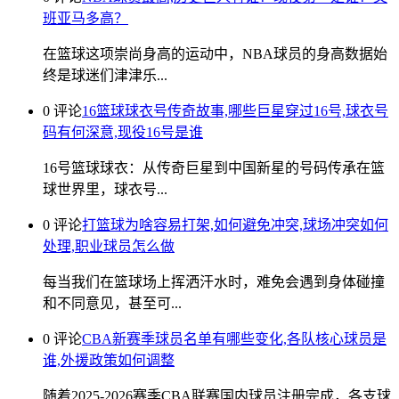
班亚马多高？
在篮球这项崇尚身高的运动中，NBA球员的身高数据始
终是球迷们津津乐...
0 评论
16篮球球衣号传奇故事,哪些巨星穿过16号,球衣号
码有何深意,现役16号是谁
16号篮球球衣：从传奇巨星到中国新星的号码传承在篮
球世界里，球衣号...
0 评论
打篮球为啥容易打架,如何避免冲突,球场冲突如何
处理,职业球员怎么做
每当我们在篮球场上挥洒汗水时，难免会遇到身体碰撞
和不同意见，甚至可...
0 评论
CBA新赛季球员名单有哪些变化,各队核心球员是
谁,外援政策如何调整
随着2025-2026赛季CBA联赛国内球员注册完成，各支球