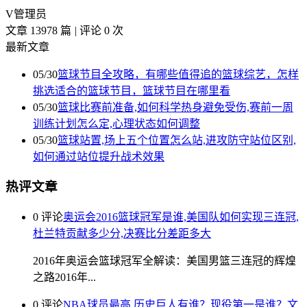
V
管理员
文章 13978 篇
|
评论 0 次
最新文章
05/30
篮球节目全攻略，有哪些值得追的篮球综艺，怎样
挑选适合的篮球节目，篮球节目在哪里看
05/30
篮球比赛前准备,如何科学热身避免受伤,赛前一周
训练计划怎么定,心理状态如何调整
05/30
篮球站置,场上五个位置怎么站,进攻防守站位区别,
如何通过站位提升战术效果
热评文章
0 评论
奥运会2016篮球冠军是谁,美国队如何实现三连冠,
杜兰特贡献多少分,决赛比分差距多大
2016年奥运会篮球冠军全解读：美国男篮三连冠的辉煌
之路2016年...
0 评论
NBA球员最高,历史巨人有谁？现役第一是谁？文