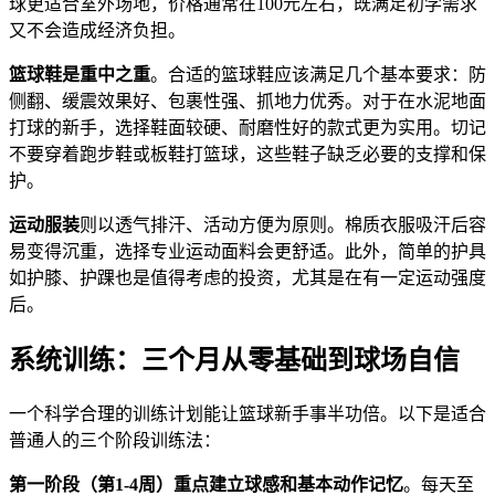
球更适合室外场地，价格通常在100元左右，既满足初学需求
又不会造成经济负担。
篮球鞋是重中之重
。合适的篮球鞋应该满足几个基本要求：防
侧翻、缓震效果好、包裹性强、抓地力优秀。对于在水泥地面
打球的新手，选择鞋面较硬、耐磨性好的款式更为实用。切记
不要穿着跑步鞋或板鞋打篮球，这些鞋子缺乏必要的支撑和保
护。
运动服装
则以透气排汗、活动方便为原则。棉质衣服吸汗后容
易变得沉重，选择专业运动面料会更舒适。此外，简单的护具
如护膝、护踝也是值得考虑的投资，尤其是在有一定运动强度
后。
系统训练：三个月从零基础到球场自信
一个科学合理的训练计划能让篮球新手事半功倍。以下是适合
普通人的三个阶段训练法：
第一阶段（第1-4周）重点建立球感和基本动作记忆
。每天至