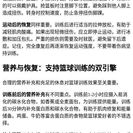
的可以佩戴护具。抢篮板时注意脚下位置，避免踩到他人脚上
造成扭伤。转身时控制速度，防止急停扭伤脚踝。
运动后的恢复
同样重要。训练后进行适当的拉伸放松，有助于
减轻肌肉酸痛。如果出现轻微扭伤，应立即停止运动，进行冰
敷和加压包扎。严重的损伤则需要及时就医，避免留下后遗
症。记住，完全康复后再逐渐恢复运动强度，不要带着伤病坚
持训练。
营养与恢复：支持篮球训练的双引擎
合理的营养补充和充足的休息对篮球训练效果至关重要。
训练前后的营养补充
有不同重点。训练前1-2小时应摄入易消
化的碳水化合物，如香蕉或全麦面包，为训练提供能量。训练
后30分钟内补充蛋白质和碳水化合物，有助于肌肉修复和能量
储备。鸡蛋、牛奶等富含蛋白质的食物是篮球爱好者的不错选
择。