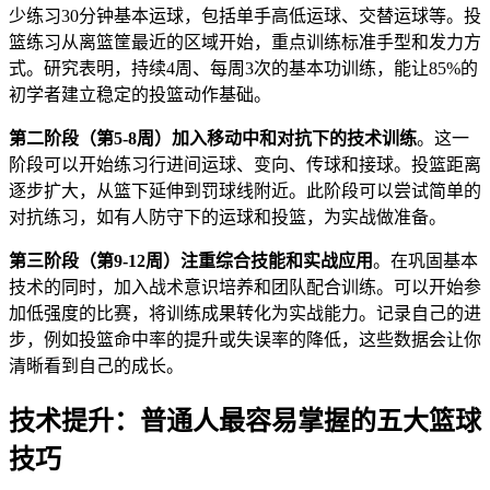
少练习30分钟基本运球，包括单手高低运球、交替运球等。投
篮练习从离篮筐最近的区域开始，重点训练标准手型和发力方
式。研究表明，持续4周、每周3次的基本功训练，能让85%的
初学者建立稳定的投篮动作基础。
第二阶段（第5-8周）加入移动中和对抗下的技术训练
。这一
阶段可以开始练习行进间运球、变向、传球和接球。投篮距离
逐步扩大，从篮下延伸到罚球线附近。此阶段可以尝试简单的
对抗练习，如有人防守下的运球和投篮，为实战做准备。
第三阶段（第9-12周）注重综合技能和实战应用
。在巩固基本
技术的同时，加入战术意识培养和团队配合训练。可以开始参
加低强度的比赛，将训练成果转化为实战能力。记录自己的进
步，例如投篮命中率的提升或失误率的降低，这些数据会让你
清晰看到自己的成长。
技术提升：普通人最容易掌握的五大篮球
技巧