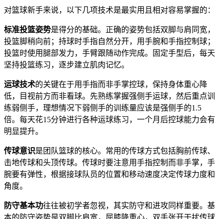
对篮球新手来说，以下几项技术是最实用且相对容易掌握的：
标准投篮姿势
是得分的基础。正确的姿势包括双脚与肩同宽，
投篮脚稍向前；持球时手指自然分开，用手腕和手指控制球；
投篮时使用腿部发力，手臂跟随动作完成。固定手型后，每天
坚持投篮练习，逐步建立肌肉记忆。
运球技术
的关键在于用手指而非手掌控球，保持身体重心降
低，目视前方而非看球。先熟练掌握强侧手运球，然后重点训
练弱侧手，理想情况下弱侧手的训练量应该是强侧手的1.5
倍。每天花15分钟进行各种运球练习，一个月后控球能力会有
明显提升。
传球意识
是团队篮球的核心。常用的传球方式包括胸前传球、
击地传球和头顶传球。传球时要注意用手指控制而非手掌，手
腕要有弹性，根据接球队员的位置和移动速度决定传球力度和
角度。
防守基本功
往往被初学者忽视，其实防守和进攻同样重要。基
本的防守姿势是双脚比肩宽，屈膝降重心，双手张开干扰传球