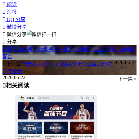
阅读
海报
QQ 分享
微博分享
微信分享
分享
篮球怎么练胯下运球,胯下运球总砸到腿怎么办,如何协调手脚
配合
2026-05-22
« 上一篇
篮球评点如何入门,战术分析怎么做,如何提
升专业性
2026-05-22
下一篇 »
相关阅读