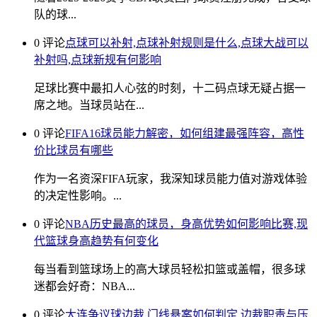
队的球...
0 评论
点球可以补射,点球补射规则是什么,点球大战可以
补射吗,点球新规有何影响
足球比赛中最扣人心弦的时刻，十二码点球无疑占据一
席之地。当球员站在...
0 评论
FIFA16球员能力解密，如何组建最强阵容，高性
价比球员有哪些
作为一名资深FIFA玩家，我深知球员能力值对游戏体验
的决定性影响。...
0 评论
NBA历史最高的球员，身高优势如何影响比赛,现
代篮球身高趋势有何变化
每当看到篮球场上的高大球员轻松扣篮或盖帽，很多球
迷都会好奇：NBA...
0 评论
大连争议球边裁,门线悬案如何判定,边裁职责与压