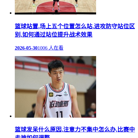
篮球站置,场上五个位置怎么站,进攻防守站位区
别,如何通过站位提升战术效果
2026-05-30
1006 人在看
篮球发呆什么原因,注意力不集中怎么办,比赛中
走神如何调整