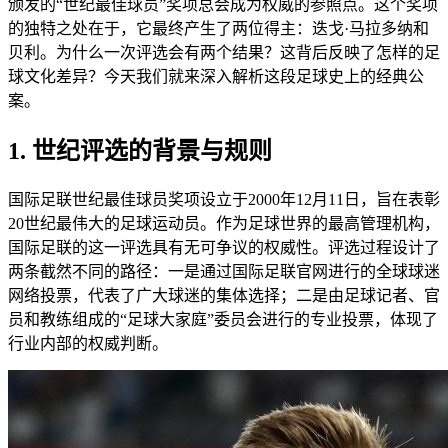
颁发的“世纪最佳球员”奖项总会成为权威的参照点。这个奖项
的独特之处在于，它最终产生了两位得主：迭戈·马拉多纳和
贝利。为什么一次评选会有两个结果？这背后反映了怎样的足
球文化差异？今天我们就来深入解析这段足球史上的经典公
案。
1. 世纪评选的背景与规则
国际足联世纪最佳球员奖项设立于2000年12月11日，旨在表彰
20世纪最伟大的足球运动员。作为足球世界的最高管理机构，
国际足联的这一评选具有无可争议的权威性。评选过程设计了
两条截然不同的路径：一是通过国际足联官网进行的全球球迷
网络投票，代表了广大球迷的集体选择；二是由足球记者、官
员和教练组成的“足球大家庭”委员会进行的专业投票，体现了
行业内部的权威判断。