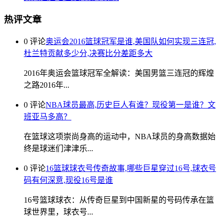
热评文章
0 评论
奥运会2016篮球冠军是谁,美国队如何实现三连冠,
杜兰特贡献多少分,决赛比分差距多大
2016年奥运会篮球冠军全解读：美国男篮三连冠的辉煌
之路2016年...
0 评论
NBA球员最高,历史巨人有谁？现役第一是谁？文
班亚马多高？
在篮球这项崇尚身高的运动中，NBA球员的身高数据始
终是球迷们津津乐...
0 评论
16篮球球衣号传奇故事,哪些巨星穿过16号,球衣号
码有何深意,现役16号是谁
16号篮球球衣：从传奇巨星到中国新星的号码传承在篮
球世界里，球衣号...