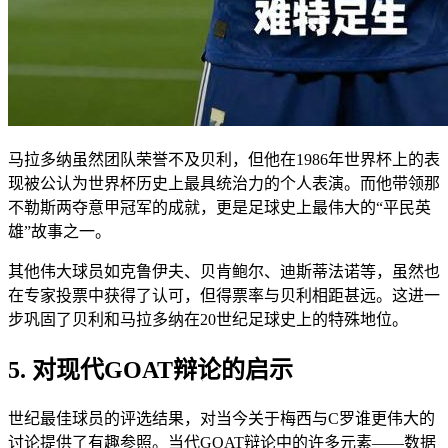
马拉多纳虽然团队荣誉不及贝利，但他在1986年世界杯上的表
现被公认为世界杯历史上最具统治力的个人表演。而他带领那
不勒斯两夺意甲冠军的成就，更是足球史上最伟大的“平民英
雄”故事之一。
其他伟大球员如克鲁伊夫、贝肯鲍尔、迪斯蒂法诺等，虽然也
在专家投票中获得了认可，但得票率与贝利相距甚远。这进一
步巩固了贝利和马拉多纳在20世纪足球史上的特殊地位。
5. 对现代GOAT辩论的启示
世纪最佳球员的评选结果，对当今关于梅西与C罗谁更伟大的
讨论提供了有趣参照。当代GOAT辩论中的许多元素——数据