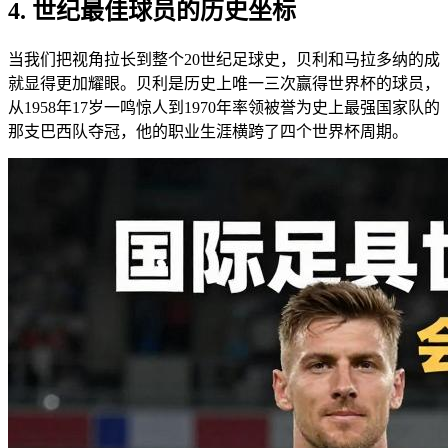
4. 世纪最佳球员的历史坐标
当我们把视角拉长到整个20世纪足球史，贝利和马拉多纳的成
就显得更加耀眼。贝利是历史上唯一三次赢得世界杯的球员，
从1958年17岁一鸣惊人到1970年率领被誉为史上最强国家队的
那支巴西队夺冠，他的职业生涯横跨了四个世界杯周期。