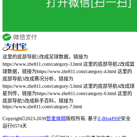
这里的底部导航1改成足球数据，链接为
https://www.zhe811.com/category-3.html 这里的底部导航2改成篮
球数据，链接为https://www.zhe811.com/category-4.html 这里的
底部导航3改成赛况分析，链接为
https://www.zhe811.com/category-5.html 这里的底部导航4改成球
星列传，链接为https://www.zhe811.com/category-6.html 这里的
底部导航5改成新手百科，链接为
https://www.zhe811.com/category-7.html
Copyright
2023-2039
哲发体网
版权所有. 基于
Z-BlogPHP
安全
运行
6574
天