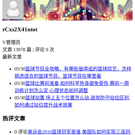
rCxs2X41ntot
V
管理员
文章 13978 篇
|
评论 0 次
最新文章
05/30
篮球节目全攻略，有哪些值得追的篮球综艺，怎样
挑选适合的篮球节目，篮球节目在哪里看
05/30
篮球比赛前准备,如何科学热身避免受伤,赛前一周
训练计划怎么定,心理状态如何调整
05/30
篮球站置,场上五个位置怎么站,进攻防守站位区别,
如何通过站位提升战术效果
热评文章
0 评论
奥运会2016篮球冠军是谁,美国队如何实现三连冠,