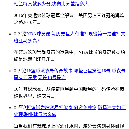
杜兰特贡献多少分,决赛比分差距多大
2016年奥运会篮球冠军全解读：美国男篮三连冠的辉煌
之路2016年...
0 评论
NBA球员最高,历史巨人有谁？现役第一是谁？文
班亚马多高？
在篮球这项崇尚身高的运动中，NBA球员的身高数据始
终是球迷们津津乐...
0 评论
16篮球球衣号传奇故事,哪些巨星穿过16号,球衣号
码有何深意,现役16号是谁
16号篮球球衣：从传奇巨星到中国新星的号码传承在篮
球世界里，球衣号...
0 评论
打篮球为啥容易打架,如何避免冲突,球场冲突如何
处理,职业球员怎么做
每当我们在篮球场上挥洒汗水时，难免会遇到身体碰撞