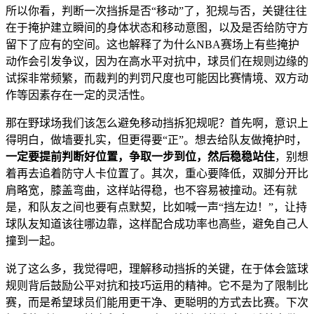
所以你看，判断一次挡拆是否“移动”了，犯规与否，关键往往
在于掩护建立瞬间的身体状态和移动意图，以及是否给防守方
留下了应有的空间。这也解释了为什么NBA赛场上有些掩护
动作会引发争议，因为在高水平对抗中，球员们在规则边缘的
试探非常频繁，而裁判的判罚尺度也可能因比赛情境、双方动
作等因素存在一定的灵活性。
那在野球场我们该怎么避免移动挡拆犯规呢？首先啊，意识上
得明白，做墙要扎实，但更得要“正”。想去给队友做掩护时，
一定要提前判断好位置，争取一步到位，然后稳稳站住
，别想
着再去追着防守人卡位置了。其次，重心要降低，双脚分开比
肩略宽，膝盖弯曲，这样站得稳，也不容易被撞动。还有就
是，和队友之间也要有点默契，比如喊一声“挡左边！”，让持
球队友知道该往哪边靠，这样配合成功率也高些，避免自己人
撞到一起。
说了这么多，我觉得吧，理解移动挡拆的关键，在于体会篮球
规则背后鼓励公平对抗和技巧运用的精神。它不是为了限制比
赛，而是希望球员们能用更干净、更聪明的方式去比赛。下次