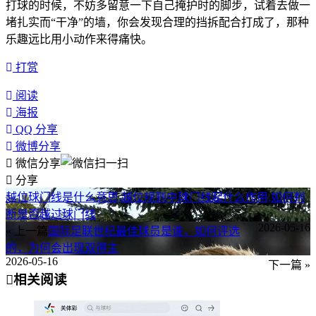
打球的时候，不妨多留意一下自己掩护时的脚步，试着去做一
堵扎实而“干净”的墙，你会发现合理的挡拆配合打成了，那种
乐趣远比用小动作来得痛快。
打赏
阅读
海报
QQ 分享
微博分享
微信分享
分享
越位球门线是什么意思,越位规则中球门线起什么作用,如何判
断是否越过球门线
2026-05-16
« 上一篇
国际足联世纪最佳球员是谁，如何评选
的，为何会出现双得主
2026-05-16
下一篇 »
相关阅读