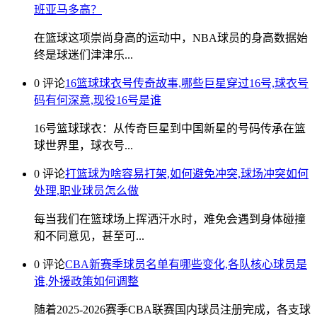
班亚马多高？
在篮球这项崇尚身高的运动中，NBA球员的身高数据始
终是球迷们津津乐...
0 评论
16篮球球衣号传奇故事,哪些巨星穿过16号,球衣号
码有何深意,现役16号是谁
16号篮球球衣：从传奇巨星到中国新星的号码传承在篮
球世界里，球衣号...
0 评论
打篮球为啥容易打架,如何避免冲突,球场冲突如何
处理,职业球员怎么做
每当我们在篮球场上挥洒汗水时，难免会遇到身体碰撞
和不同意见，甚至可...
0 评论
CBA新赛季球员名单有哪些变化,各队核心球员是
谁,外援政策如何调整
随着2025-2026赛季CBA联赛国内球员注册完成，各支球