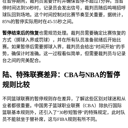
在暂停期间，裁判员需要计时并确保暂停不超过1分钟。当暂
停时间达到50秒时，记录员会发出信号，裁判员随后鸣哨招呼
球队回到场地。这个时间控制对比赛节奏至关重要，据统计，
85%的暂停实际用时在45-55秒之间。
暂停结束后的恢复
也需规范处理。裁判员需要确定比赛恢复的
方式（掷球入界或罚球），并在所有队员准备就绪后开始比
赛。如果暂停后需要掷球入界，裁判员会给出"时间开始"的手
势，确保计时准确。这一过程看似简单，但需要裁判员与记录
台之间的完美配合。
陆、特殊联赛差异：CBA与NBA的暂停
规则比较
不同篮球联赛的暂停规则存在差异，了解这些区别对球迷和从
业者都很重要。中国男子篮球职业联赛（CBA）除执行国际
篮联基本规则外，还引入了"30秒短暂停"的特殊规定，此时队
员不能就坐于替补席，这与FIBA规则有所不同。