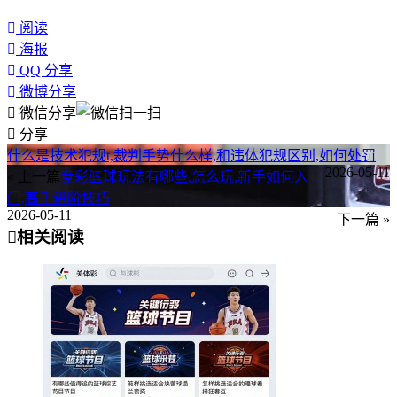
阅读
海报
QQ 分享
微博分享
微信分享
分享
什么是技术犯规t,裁判手势什么样,和违体犯规区别,如何处罚
2026-05-11
« 上一篇
竞彩篮球玩法有哪些,怎么玩,新手如何入
门,高手进阶技巧
2026-05-11
下一篇 »
相关阅读