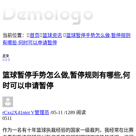
当前位置：
首页
篮球资讯
篮球暂停手势怎么做,暂停规则
有哪些,何时可以申请暂停
正文
篮球暂停手势怎么做,暂停规则有哪些,何
时可以申请暂停
rCxs2X41ntot
V
管理员
/
05-11
/
1289 阅读
05
11
作为一名有十年篮球执裁经验的国家一级裁判，我经常在比赛