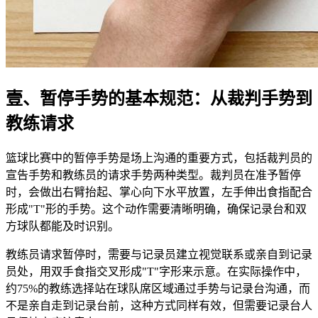
壹、暂停手势的基本规范：从裁判手势到
教练请求
篮球比赛中的暂停手势是场上沟通的重要方式，包括裁判员的
宣告手势和教练员的请求手势两种类型。裁判员在准予暂停
时，会做出右臂抬起、掌心向下水平放置，左手伸出食指配合
形成"T"形的手势。这个动作需要清晰明确，确保记录台和双
方球队都能及时识别。
教练员请求暂停时，需要与记录员建立视觉联系或亲自到记录
员处，用双手食指交叉形成"T"字形来示意。在实际操作中，
约75%的教练选择站在球队席区域通过手势与记录台沟通，而
不是亲自走到记录台前，这种方式同样有效，但需要记录台人