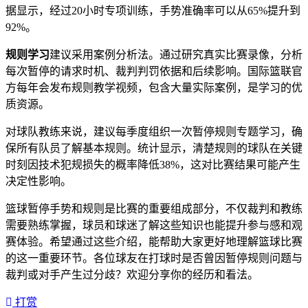
据显示，经过20小时专项训练，手势准确率可以从65%提升到
92%。
规则学习
建议采用案例分析法。通过研究真实比赛录像，分析
每次暂停的请求时机、裁判判罚依据和后续影响。国际篮联官
方每年会发布规则教学视频，包含大量实际案例，是学习的优
质资源。
对球队教练来说，建议每季度组织一次暂停规则专题学习，确
保所有队员了解基本规则。统计显示，清楚规则的球队在关键
时刻因技术犯规损失的概率降低38%，这对比赛结果可能产生
决定性影响。
篮球暂停手势和规则是比赛的重要组成部分，不仅裁判和教练
需要熟练掌握，球员和球迷了解这些知识也能提升参与感和观
赛体验。希望通过这些介绍，能帮助大家更好地理解篮球比赛
的这一重要环节。各位球友在打球时是否曾因暂停规则问题与
裁判或对手产生过分歧？欢迎分享你的经历和看法。
打赏