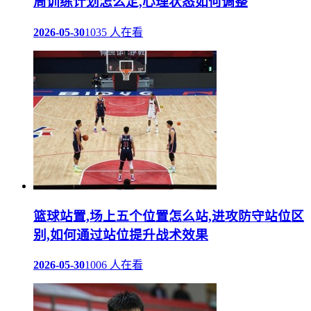
周训练计划怎么定,心理状态如何调整
2026-05-30
1035 人在看
篮球站置,场上五个位置怎么站,进攻防守站位区
别,如何通过站位提升战术效果
2026-05-30
1006 人在看