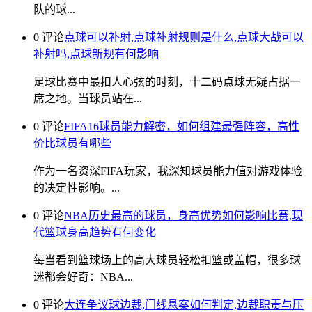
队的球...
0 评论
点球可以补射,点球补射规则是什么,点球大战可以
补射吗,点球新规有何影响
足球比赛中最扣人心弦的时刻，十二码点球无疑占据一
席之地。当球员站在...
0 评论
FIFA16球员能力解密，如何组建最强阵容，高性
价比球员有哪些
作为一名资深FIFA玩家，我深知球员能力值对游戏体验
的决定性影响。...
0 评论
NBA历史最高的球员，身高优势如何影响比赛,现
代篮球身高趋势有何变化
每当看到篮球场上的高大球员轻松扣篮或盖帽，很多球
迷都会好奇：NBA...
0 评论
大连争议球边裁,门线悬案如何判定,边裁职责与压