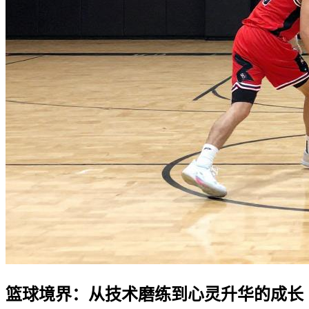
篮球境界：从技术磨练到心灵升华的成长