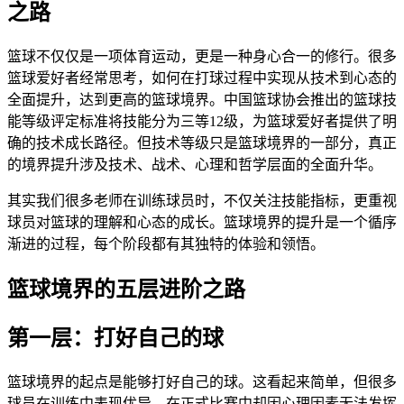
之路
篮球不仅仅是一项体育运动，更是一种身心合一的修行。很多
篮球爱好者经常思考，如何在打球过程中实现从技术到心态的
全面提升，达到更高的篮球境界。中国篮球协会推出的篮球技
能等级评定标准将技能分为三等12级，为篮球爱好者提供了明
确的技术成长路径。但技术等级只是篮球境界的一部分，真正
的境界提升涉及技术、战术、心理和哲学层面的全面升华。
其实我们很多老师在训练球员时，不仅关注技能指标，更重视
球员对篮球的理解和心态的成长。篮球境界的提升是一个循序
渐进的过程，每个阶段都有其独特的体验和领悟。
篮球境界的五层进阶之路
第一层：打好自己的球
篮球境界的起点是能够打好自己的球。这看起来简单，但很多
球员在训练中表现优异，在正式比赛中却因心理因素无法发挥