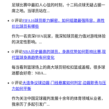
足球比赛中最扣人心弦的时刻，十二码点球无疑占据一
席之地。当球员站在...
0 评论
FIFA16球员能力解密，如何组建最强阵容，高性
价比球员有哪些
作为一名资深FIFA玩家，我深知球员能力值对游戏体验
的决定性影响。...
0 评论
NBA历史最高的球员，身高优势如何影响比赛,现
代篮球身高趋势有何变化
每当看到篮球场上的高大球员轻松扣篮或盖帽，很多球
迷都会好奇：NBA...
0 评论
大连争议球边裁,门线悬案如何判定,边裁职责与压
力如何平衡
作为关注中国足球裁判发展十余年的体育领域从业者，
我亲历了多起引发广...