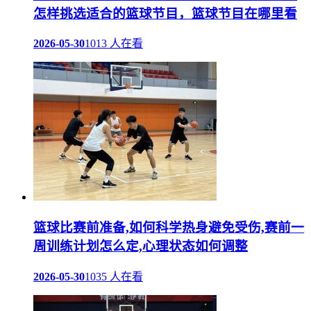
怎样挑选适合的篮球节目，篮球节目在哪里看
2026-05-30
1013 人在看
篮球比赛前准备,如何科学热身避免受伤,赛前一
周训练计划怎么定,心理状态如何调整
2026-05-30
1035 人在看