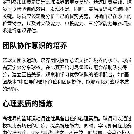
定期参加比赛是提升篮球境界的重要途径。通过比赛实践，球
员可以检验训练效果，发现不足。同时，赛后反思和总结同样
关键。球员应该定期分析自己的优势劣势，明确自己在场上的
位置特点，以及对突破能力、中投能力、三分球能力等各项技
术进行客观评估。
团队协作意识的培养
篮球是团队运动，培养团队协作意识是提升境界的核心。球员
需要学会分享球权，在比赛开始时尽量通过配合帮助队友得
分，建立互信关系。观察和学习优秀球队的战术配合，如“画
圆战术”中倡导的循环跑位和团队协作，能够深化对篮球本质
的理解。
心理素质的锤炼
高境界的篮球运动员往往具备出色的心理素质。球员可以通过
模拟比赛场景的训练，提高抗压能力。同时，学习如何在比赛
中保持专注，达到“忘我”状态，不计较一时输赢，全身心投入