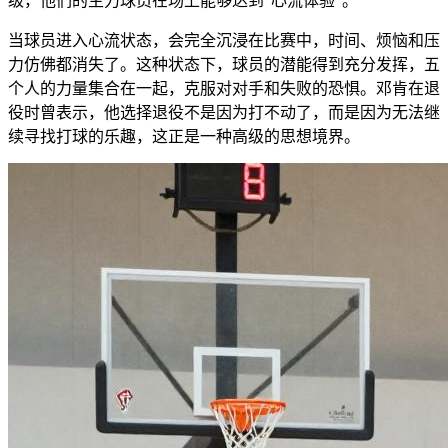
级，他们的主力球员在场上能够达到“心流体验”。
当球员进入心流状态，会完全沉浸在比赛中，时间、烦恼和压
力仿佛都消失了。这种状态下，球员的潜能得到充分发挥，五
个人的力量集合在一起，克服对对手和失败的恐惧。邓肯在退
役时曾表示，他选择退役不是因为打不动了，而是因为无法继
续寻找打球的乐趣，这正是一种高级的思想境界。