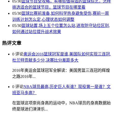
05/30
篮球节目全攻略，有哪些值得追的篮球综艺，怎样
挑选适合的篮球节目，篮球节目在哪里看
05/30
篮球比赛前准备,如何科学热身避免受伤,赛前一周
训练计划怎么定,心理状态如何调整
05/30
篮球站置,场上五个位置怎么站,进攻防守站位区别,
如何通过站位提升战术效果
热评文章
0 评论
奥运会2016篮球冠军是谁,美国队如何实现三连冠,
杜兰特贡献多少分,决赛比分差距多大
2016年奥运会篮球冠军全解读：美国男篮三连冠的辉煌
之路2016年...
0 评论
NBA球员最高,历史巨人有谁？现役第一是谁？文
班亚马多高？
在篮球这项崇尚身高的运动中，NBA球员的身高数据始
终是球迷们津津乐...