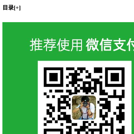
目录[+]