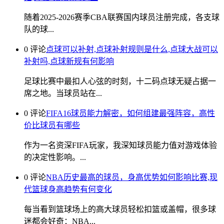
随着2025-2026赛季CBA联赛国内球员注册完成，各支球
队的球...
0 评论
点球可以补射,点球补射规则是什么,点球大战可以
补射吗,点球新规有何影响
足球比赛中最扣人心弦的时刻，十二码点球无疑占据一
席之地。当球员站在...
0 评论
FIFA16球员能力解密，如何组建最强阵容，高性
价比球员有哪些
作为一名资深FIFA玩家，我深知球员能力值对游戏体验
的决定性影响。...
0 评论
NBA历史最高的球员，身高优势如何影响比赛,现
代篮球身高趋势有何变化
每当看到篮球场上的高大球员轻松扣篮或盖帽，很多球
迷都会好奇：NBA...