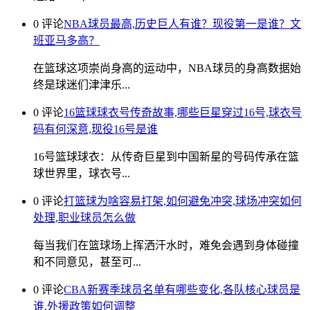
0 评论
NBA球员最高,历史巨人有谁？现役第一是谁？文
班亚马多高？
在篮球这项崇尚身高的运动中，NBA球员的身高数据始
终是球迷们津津乐...
0 评论
16篮球球衣号传奇故事,哪些巨星穿过16号,球衣号
码有何深意,现役16号是谁
16号篮球球衣：从传奇巨星到中国新星的号码传承在篮
球世界里，球衣号...
0 评论
打篮球为啥容易打架,如何避免冲突,球场冲突如何
处理,职业球员怎么做
每当我们在篮球场上挥洒汗水时，难免会遇到身体碰撞
和不同意见，甚至可...
0 评论
CBA新赛季球员名单有哪些变化,各队核心球员是
谁,外援政策如何调整