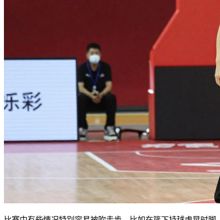
比赛中有些情况特别容易被吹走步。比如在篮下持球虚晃时脚