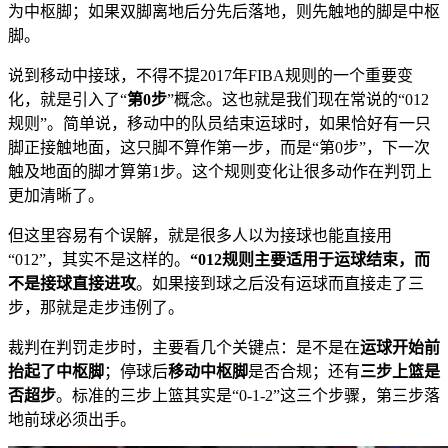
为中枢脚；如果双脚离地后分先后落地，则先触地的脚是中枢
脚。
说到移动中接球，不得不提2017年FIBA规则的一个重要变
化，就是引入了“
第0步
”概念。这也就是我们现在常说的“012
规则”。简单说，移动中的队员结束运球时，如果恰好有一只
脚正接触地面，这只脚不算作第一步，而是“第0步”，下一次
触及地面的脚才算第1步。这个规则变化让很多动作在判罚上
更加清晰了。
但这里容易有个误解，就是很多人以为接球也能直接用
“012”，其实不是这样的。
“012规则主要适用于运球结束，而
不是接球直接进攻
。如果接到球之后没有运球而直接走了三
步，那就是走步违例了。
裁判在判罚走步时，主要看几个关键点：是不是在
运球开始前
抬起了中枢脚
；停球后
移动中枢脚
是否合规；还有
三步上篮是
否超步
。标准的三步上篮其实是“0-1-2”这三个步骤，第三步落
地前球必须出手。