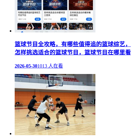
篮球节目全攻略，有哪些值得追的篮球综艺，
怎样挑选适合的篮球节目，篮球节目在哪里看
2026-05-30
1013 人在看