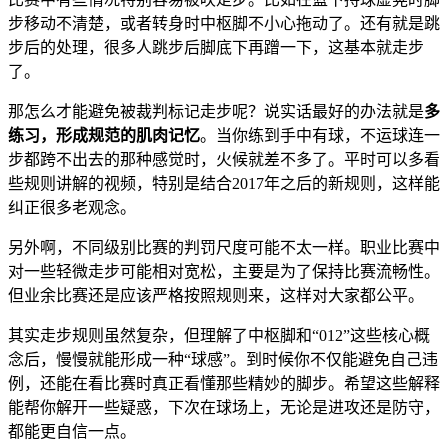
步移动不清楚，或者转身时中枢脚不小心拖动了。还有就是跳
步后的处理，很多人跳步后脚底下再蹭一下，这基本就走步
了。
那怎么才能避免被裁判标记走步呢？说实话最好的办法就是
多
练习，形成规范的肌肉记忆
。当你练到手中有球，不运球连一
步都跨不出去的那种感觉时，火候就差不多了。平时可以多看
些规则讲解的视频，特别是结合2017年之后的新规则，这样能
纠正很多老观念。
另外啊，不同级别比赛的判罚尺度可能不太一样。职业比赛中
对一些轻微走步可能相对宽松，主要是为了保持比赛流畅性。
但业余比赛还是应该严格按照规则来，这样对大家都公平。
其实走步规则虽然复杂，但理解了中枢脚和“012”这些核心概
念后，慢慢就能形成一种“球感”。到时候你不仅能避免自己违
例，还能在看比赛时真正看懂那些精妙的脚步。希望这些解释
能帮你解开一些疑惑，下次在球场上，无论是进攻还是防守，
都能更自信一点。