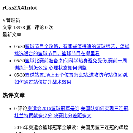
rCxs2X41ntot
V
管理员
文章 13978 篇
|
评论 0 次
最新文章
05/30
篮球节目全攻略，有哪些值得追的篮球综艺，怎样
挑选适合的篮球节目，篮球节目在哪里看
05/30
篮球比赛前准备,如何科学热身避免受伤,赛前一周
训练计划怎么定,心理状态如何调整
05/30
篮球站置,场上五个位置怎么站,进攻防守站位区别,
如何通过站位提升战术效果
热评文章
0 评论
奥运会2016篮球冠军是谁,美国队如何实现三连冠,
杜兰特贡献多少分,决赛比分差距多大
2016年奥运会篮球冠军全解读：美国男篮三连冠的辉煌