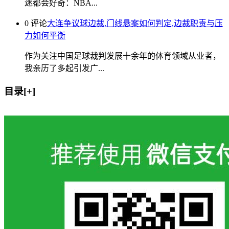
迷都会好奇：NBA...
0 评论
大连争议球边裁,门线悬案如何判定,边裁职责与压
力如何平衡
作为关注中国足球裁判发展十余年的体育领域从业者，
我亲历了多起引发广...
目录[+]