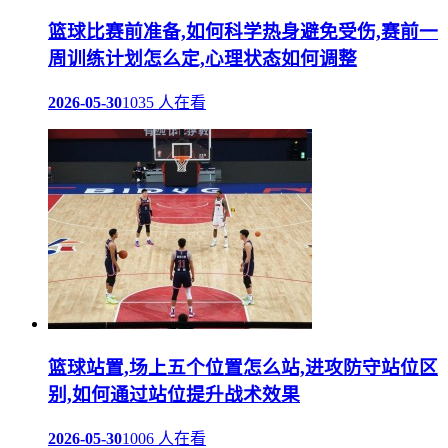
篮球比赛前准备,如何科学热身避免受伤,赛前一
周训练计划怎么定,心理状态如何调整
2026-05-30
1035 人在看
篮球站置,场上五个位置怎么站,进攻防守站位区
别,如何通过站位提升战术效果
2026-05-30
1006 人在看