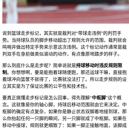
说到篮球走步标记，其实就是裁判对“带球走违例”的判罚手
势。当持球队员的脚步移动超出了规则允许的范围，裁判就会
鸣哨并做出特定手势来示意这次违例。这个标记动作通常是裁
判双手在身前做类似滚动的动作，有点像原地踏步的样子。
那么到底什么是走步呢？简单说就是
持球移动时违反规则限
制
。你想想啊，要是能抱着球随便跑，那还运球干嘛，直接抱
着球冲向篮筐不就得了，比赛就没法打了。所以走步规则的设
立其实是为了保证比赛的公平性和技术性。
要真正搞懂走步标记是怎么回事，得先理解“
中枢脚
”这个概
念。这就像是你的轴心脚，持球后移动范围就由它来决定。中
枢脚的确定有点复杂，如果你是静止状态双脚着地接到球，那
么你抬起任何一只脚的瞬间，另一只脚就成了中枢脚。如果在
移动中接球，规则就更细致了：如果一脚正接触地面，该脚成