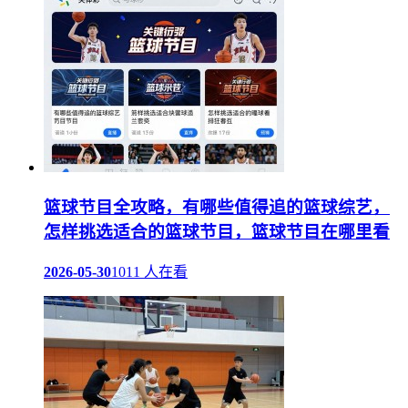
篮球节目全攻略，有哪些值得追的篮球综艺，
怎样挑选适合的篮球节目，篮球节目在哪里看
2026-05-30
1011 人在看