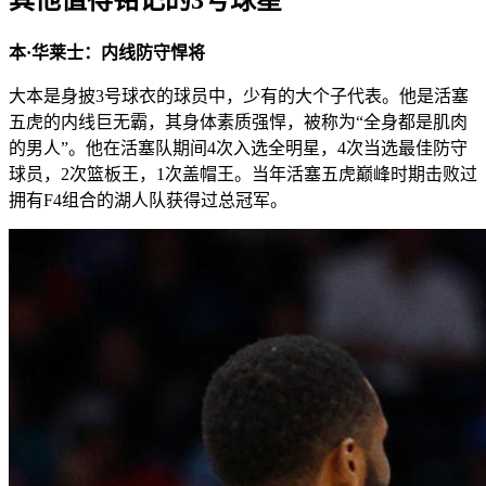
其他值得铭记的3号球星
本·华莱士：内线防守悍将
大本是身披3号球衣的球员中，少有的大个子代表。他是活塞
五虎的内线巨无霸，其身体素质强悍，被称为“全身都是肌肉
的男人”。他在活塞队期间4次入选全明星，4次当选最佳防守
球员，2次篮板王，1次盖帽王。当年活塞五虎巅峰时期击败过
拥有F4组合的湖人队获得过总冠军。