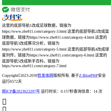
这里的底部导航1改成足球数据，链接为
https://www.zhe811.com/category-3.html 这里的底部导航2改成篮
球数据，链接为https://www.zhe811.com/category-4.html 这里的
底部导航3改成赛况分析，链接为
https://www.zhe811.com/category-5.html 这里的底部导航4改成球
星列传，链接为https://www.zhe811.com/category-6.html 这里的
底部导航5改成新手百科，链接为
https://www.zhe811.com/category-7.html
Copyright
2023-2039
哲发体网
版权所有. 基于
Z-BlogPHP
安全
运行
6572
天
皖ICP备2023023297号
运行时长：0.157秒
查询信息：14 次