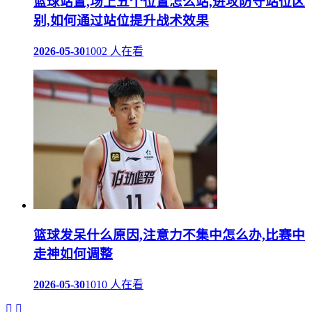
篮球站置,场上五个位置怎么站,进攻防守站位区
别,如何通过站位提升战术效果
2026-05-30
1002 人在看
篮球发呆什么原因,注意力不集中怎么办,比赛中
走神如何调整
2026-05-30
1010 人在看