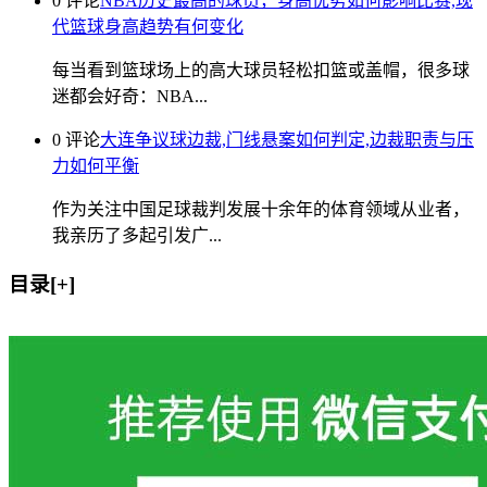
0 评论
NBA历史最高的球员，身高优势如何影响比赛,现
代篮球身高趋势有何变化
每当看到篮球场上的高大球员轻松扣篮或盖帽，很多球
迷都会好奇：NBA...
0 评论
大连争议球边裁,门线悬案如何判定,边裁职责与压
力如何平衡
作为关注中国足球裁判发展十余年的体育领域从业者，
我亲历了多起引发广...
目录[+]