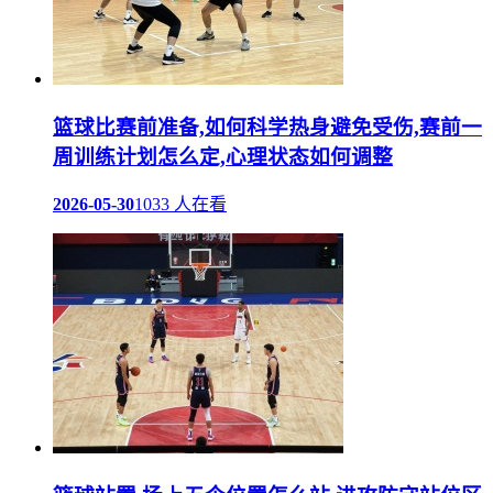
篮球比赛前准备,如何科学热身避免受伤,赛前一
周训练计划怎么定,心理状态如何调整
2026-05-30
1033 人在看