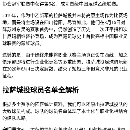
协会冠军联赛中获得第5名，成功晋级中国足球乙级联赛。
2019年，作为中乙新军的拉萨城投并未将高原主场作为比赛场
地，而是将主场设在四川德阳。尽管如此，他们在3月16日对
阵苏州东吴的赛季首秀中，仍然创造了历史——次旺平措和次
仁尼玛相继替补登场，成为西藏足球史上首批亮相中国职业足
球联赛的藏族球员。
遗憾的是，由于始终未能将职业联赛主场真正设在西藏，加之
俱乐部即将进行企业化更名等多重因素，拉萨城投足球俱乐部
在2020年6月4日决定解散，结束了短短三年但意义非凡的职业
征程。
拉萨城投球员名单全解析
根据多个赛季的阵容统计资料，我们可以还原出拉萨城投队的
大致球员构成。球队的球员名单体现了本土化与职业化相结合
的建队思路。
​守门员​
​方面，拉萨城投拥有董建宏（1号）和藏族球员旦增夏