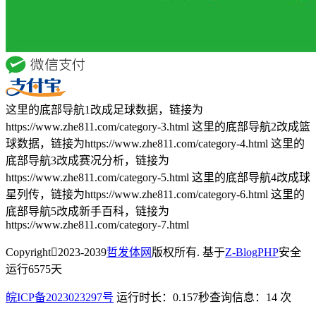
这里的底部导航1改成足球数据，链接为
https://www.zhe811.com/category-3.html 这里的底部导航2改成篮
球数据，链接为https://www.zhe811.com/category-4.html 这里的
底部导航3改成赛况分析，链接为
https://www.zhe811.com/category-5.html 这里的底部导航4改成球
星列传，链接为https://www.zhe811.com/category-6.html 这里的
底部导航5改成新手百科，链接为
https://www.zhe811.com/category-7.html
Copyright
2023-2039
哲发体网
版权所有. 基于
Z-BlogPHP
安全
运行
6575
天
皖ICP备2023023297号
运行时长：0.157秒
查询信息：14 次