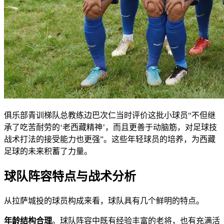
俱乐部青训梯队总教练边巴次仁当时评价这批小球员“不但继
承了吃苦耐劳的‘老西藏精神’，而且更善于动脑筋，对足球技
战术打法的接受能力也更强”。这些年轻球员的培养，为西藏
足球的未来积蓄了力量。
球队阵容特点与战术分析
从拉萨城投的球员构成来看，球队具有几个鲜明的特点。
​年龄结构合理​
​。球队阵容中既有经验丰富的老将，也有充满活