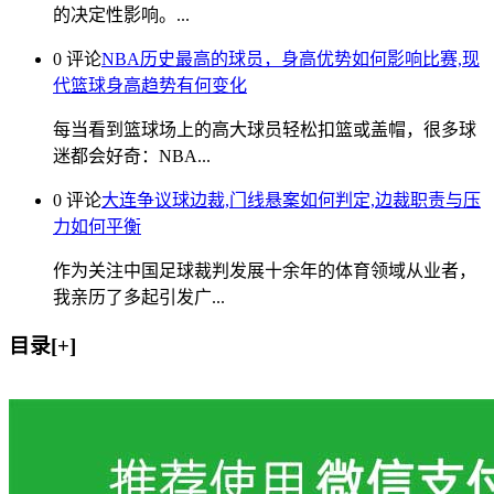
的决定性影响。...
0 评论
NBA历史最高的球员，身高优势如何影响比赛,现
代篮球身高趋势有何变化
每当看到篮球场上的高大球员轻松扣篮或盖帽，很多球
迷都会好奇：NBA...
0 评论
大连争议球边裁,门线悬案如何判定,边裁职责与压
力如何平衡
作为关注中国足球裁判发展十余年的体育领域从业者，
我亲历了多起引发广...
目录[+]