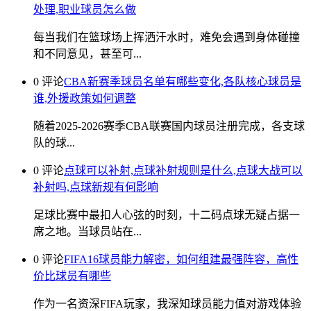
处理,职业球员怎么做
每当我们在篮球场上挥洒汗水时，难免会遇到身体碰撞
和不同意见，甚至可...
0 评论
CBA新赛季球员名单有哪些变化,各队核心球员是
谁,外援政策如何调整
随着2025-2026赛季CBA联赛国内球员注册完成，各支球
队的球...
0 评论
点球可以补射,点球补射规则是什么,点球大战可以
补射吗,点球新规有何影响
足球比赛中最扣人心弦的时刻，十二码点球无疑占据一
席之地。当球员站在...
0 评论
FIFA16球员能力解密，如何组建最强阵容，高性
价比球员有哪些
作为一名资深FIFA玩家，我深知球员能力值对游戏体验