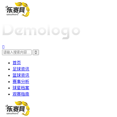
首页
足球资讯
篮球资讯
赛事分析
球星档案
观赛指南