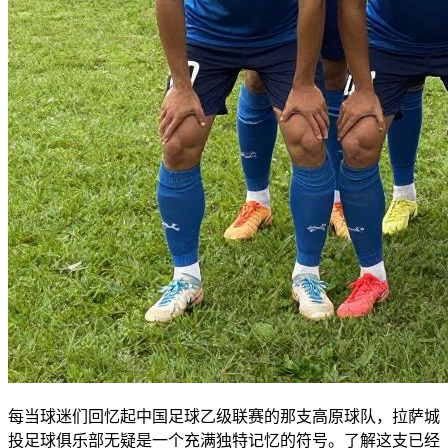
每当球迷们回忆起中国足球乙级联赛的那支高原球队，拉萨城
投足球俱乐部无疑是一个充满独特记忆的符号。了解这支已经