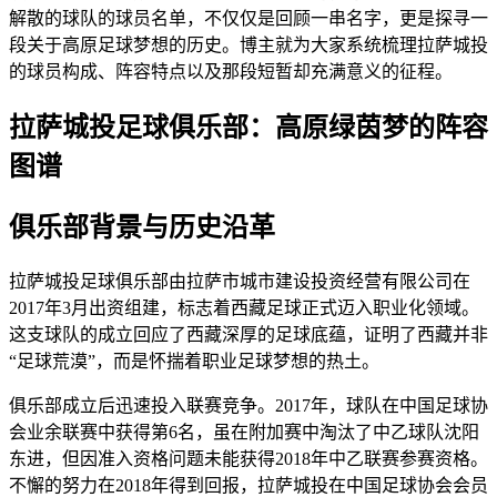
解散的球队的球员名单，不仅仅是回顾一串名字，更是探寻一
段关于高原足球梦想的历史。博主就为大家系统梳理拉萨城投
的球员构成、阵容特点以及那段短暂却充满意义的征程。
拉萨城投足球俱乐部：高原绿茵梦的阵容
图谱
俱乐部背景与历史沿革
拉萨城投足球俱乐部由拉萨市城市建设投资经营有限公司在
2017年3月出资组建，标志着西藏足球正式迈入职业化领域。
这支球队的成立回应了西藏深厚的足球底蕴，证明了西藏并非
“足球荒漠”，而是怀揣着职业足球梦想的热土。
俱乐部成立后迅速投入联赛竞争。2017年，球队在中国足球协
会业余联赛中获得第6名，虽在附加赛中淘汰了中乙球队沈阳
东进，但因准入资格问题未能获得2018年中乙联赛参赛资格。
不懈的努力在2018年得到回报，拉萨城投在中国足球协会会员