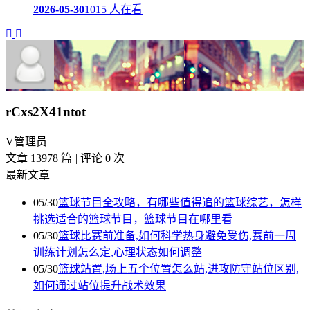
2026-05-30
1015 人在看
rCxs2X41ntot
V
管理员
文章 13978 篇
|
评论 0 次
最新文章
05/30
篮球节目全攻略，有哪些值得追的篮球综艺，怎样
挑选适合的篮球节目，篮球节目在哪里看
05/30
篮球比赛前准备,如何科学热身避免受伤,赛前一周
训练计划怎么定,心理状态如何调整
05/30
篮球站置,场上五个位置怎么站,进攻防守站位区别,
如何通过站位提升战术效果