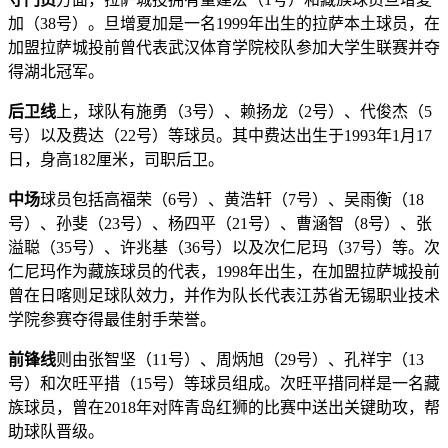
加（38号）。旦增夏加是一名1999年出生的拉萨本土球员，在
加盟拉萨城投前曾代表武汉体育学院校队参加大学生联赛并夺
得湖北冠军。
​后卫线​
​上，球队有施勇（3号）、赖扬龙（2号）、代俊杰（5
号）以及费达（22号）等球员。其中费达出生于1993年1月17
日，身高182厘米，司职后卫。
​中场​
​球员包括高福荣（6号）、黄浩轩（7号）、吴雨衡（18
号）、孙斐（23号）、杨四平（21号）、曹涵智（8号）、张
溢聪（35号）、许兆基（36号）以及次仁尼玛（37号）等。次
仁尼玛作为藏族球员的代表，1998年出生，在加盟拉萨城投前
曾在日喀则足球队效力，并作为队长代表江苏省无锡职业技术
学院参赛夺得最佳射手荣誉。
​前锋线​
​则由张智坚（11号）、周炳旭（29号）、孔祥宇（13
号）和次旺平措（15号）等球员组成。次旺平措同样是一名藏
族球员，曾在2018年对阵青岛红狮的比赛中送出关键助攻，帮
助球队晋级。