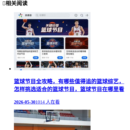
相关阅读
篮球节目全攻略，有哪些值得追的篮球综艺，
怎样挑选适合的篮球节目，篮球节目在哪里看
2026-05-30
1014 人在看