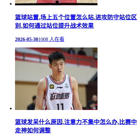
篮球站置,场上五个位置怎么站,进攻防守站位区
别,如何通过站位提升战术效果
2026-05-30
1008 人在看
篮球发呆什么原因,注意力不集中怎么办,比赛中
走神如何调整