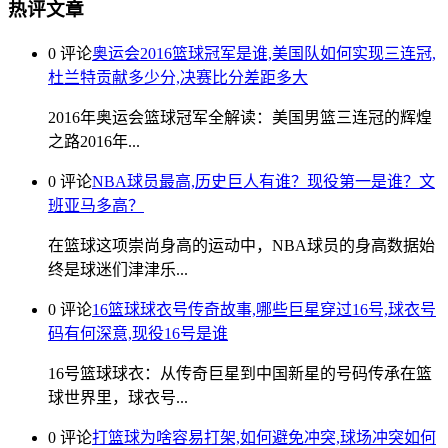
热评文章
0 评论
奥运会2016篮球冠军是谁,美国队如何实现三连冠,
杜兰特贡献多少分,决赛比分差距多大
2016年奥运会篮球冠军全解读：美国男篮三连冠的辉煌
之路2016年...
0 评论
NBA球员最高,历史巨人有谁？现役第一是谁？文
班亚马多高？
在篮球这项崇尚身高的运动中，NBA球员的身高数据始
终是球迷们津津乐...
0 评论
16篮球球衣号传奇故事,哪些巨星穿过16号,球衣号
码有何深意,现役16号是谁
16号篮球球衣：从传奇巨星到中国新星的号码传承在篮
球世界里，球衣号...
0 评论
打篮球为啥容易打架,如何避免冲突,球场冲突如何