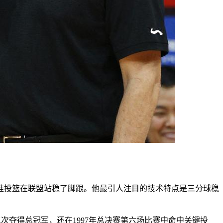
精准投篮在联盟站稳了脚跟。他最引人注目的技术特点是三分球稳
三次夺得总冠军，还在1997年总决赛第六场比赛中命中关键投