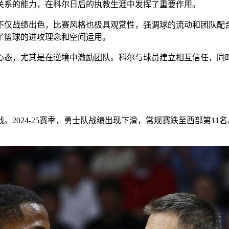
关系的能力，在科尔日后的执教生涯中发挥了重要作用。
不仅战绩出色，比赛风格也极具观赏性，强调球的流动和团队配
了篮球的进攻理念和空间运用。
心态，尤其是在逆境中激励团队。科尔与球员建立相互信任，同
2024-25赛季，勇士队战绩出现下滑，常规赛跌至西部第11