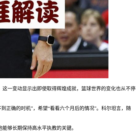
接替。这一变动显示出即使取得辉煌成就，篮球世界的变化也从不停
不到正确的时机”，希望“看看六个月后的情况”。科尔坦言，随
他能够长期保持高水平执教的关键。