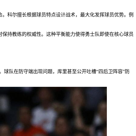
合。科尔擅长根据球员特点设计战术，最大化发挥球员优势。例
时保持教练的权威性。这种平衡能力使得勇士队即使在核心球员
名。球队在防守端出现问题，库里甚至公开吐槽“四后卫阵容”防