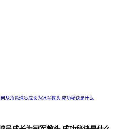
如何从角色球员成长为冠军教头,成功秘诀是什么
球员成长为冠军教头,成功秘诀是什么