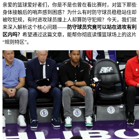
亲爱的篮球爱好者们，你是不是也曾在看比赛时，对篮下那些
身体接触后的哨声感到困惑？为什么有时防守球员稳稳站住却
被吹犯规，有时进攻球员撞上人却算防守犯规？今天，我们就
来深入解析这个核心问题——
防守球员究竟可以站在进攻有利
区内吗？
希望通过这篇文章，能帮你彻底读懂篮球场上的这片
“规则特区”。