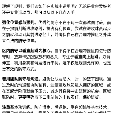
理解了规则，我们该如何在实战中运用呢？无论是业余爱好者
还是专业运动员，都可以从以下几点入手。
强化位置感与预判
。优秀的防守不在于每一次都试图封盖，而
在于提前判断进攻路线，抢占有利位置。尝试在进攻球员起步
之前就移动到其前进路径上，并确保自己在合理冲撞区之外建
立合法的防守位置。
区内防守以垂直起跳为核心
。当不得不在合理冲撞区内进行防
守时，放弃“站定造犯规”的念头，专注于
垂直向上起跳
，双臂
伸直，利用身高和臂展进行干扰。这不仅是规则允许的，也是
更有效的防守方式。
善用团队防守与沟通
。避免让队友陷入一对一的篮下困境。通
过及时的沟通和协防轮转，迫使进攻球员进入拥挤的区域，或
在其起步阶段就给予压力，减少其直接冲击篮筐的机会。区域
联防时，更要明确篮下三角站位的卡位责任，保护篮板。
注重基本功训练
。防守滑步、后退跑、垂直起跳等基本技术，