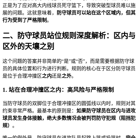
正是为了应对高大内线球员死守篮下，导致突破型球员难以施
展的问题。这就意味着，
防守球员可以站在这个区域内，但其
行为受到了严格限制
。
二、防守球员站位规则深度解析：区内与
区外的天壤之别
这个问题的答案并非简单的“是”或“否”，而是需要根据防守球
员的具体位置和行为进行判断。规则的核心在于区分防守球员
是位于合理冲撞区
之内
还是
之外
。
1. 站在合理冲撞区之内：高风险与严格限制
当防守球员的双脚位于合理冲撞区的圆弧线以内时，规则对其
约束非常严格。最基本的原则是：
如果防守球员在区内与进攻
球员发生身体接触，绝大多数情况会被判罚防守犯规（阻挡犯
规）
。
唯一的例外是，防守球员在进攻队员起跳上篮或投篮时，
完全