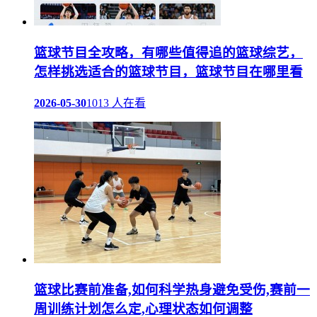
篮球节目全攻略，有哪些值得追的篮球综艺，
怎样挑选适合的篮球节目，篮球节目在哪里看
2026-05-30
1013 人在看
篮球比赛前准备,如何科学热身避免受伤,赛前一
周训练计划怎么定,心理状态如何调整