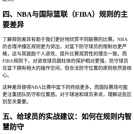
四、NBA与国际篮联（FIBA）规则的主
要差异
了解规则差异有助于我们更好地欣赏不同联赛的比赛。NBA
的合理冲撞区规则更为突出，对篮下防守球员的限制也更严
格，这与其鼓励个人进攻、提升比赛观赏性的理念一致。而
FIBA规则下，对进攻球员圆柱体的保护相对更强，防守球员
在篮下拥有稍大的操作空间，但合法防守位置的原则依然是核
心。
这种差异使得NBA比赛中篮下的终结更多，而国际赛场可能
更注重团队防守和位置感。对于球迷和球员来说，理解这些区
别至关重要。
五、给球员的实战建议：如何在规则内智
慧防守