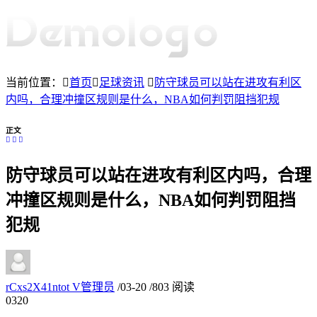
当前位置：
首页
足球资讯
防守球员可以站在进攻有利区
内吗，合理冲撞区规则是什么，NBA如何判罚阻挡犯规
正文
防守球员可以站在进攻有利区内吗，合理
冲撞区规则是什么，NBA如何判罚阻挡
犯规
rCxs2X41ntot
V
管理员
/
03-20
/
803 阅读
03
20