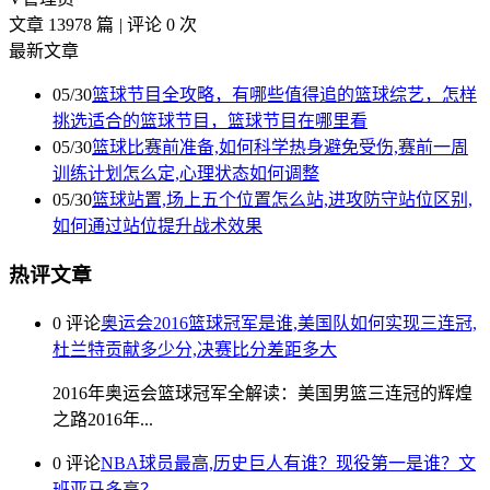
文章 13978 篇
|
评论 0 次
最新文章
05/30
篮球节目全攻略，有哪些值得追的篮球综艺，怎样
挑选适合的篮球节目，篮球节目在哪里看
05/30
篮球比赛前准备,如何科学热身避免受伤,赛前一周
训练计划怎么定,心理状态如何调整
05/30
篮球站置,场上五个位置怎么站,进攻防守站位区别,
如何通过站位提升战术效果
热评文章
0 评论
奥运会2016篮球冠军是谁,美国队如何实现三连冠,
杜兰特贡献多少分,决赛比分差距多大
2016年奥运会篮球冠军全解读：美国男篮三连冠的辉煌
之路2016年...
0 评论
NBA球员最高,历史巨人有谁？现役第一是谁？文
班亚马多高？