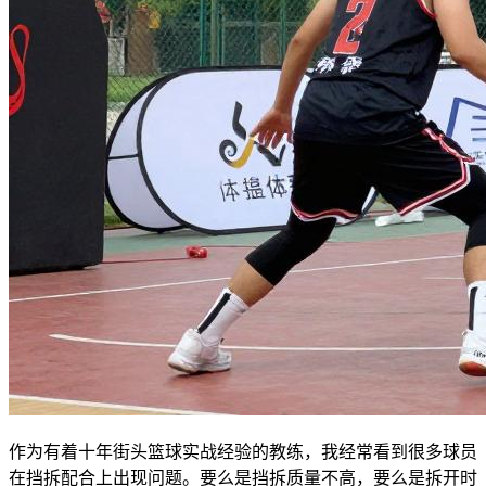
作为有着十年街头篮球实战经验的教练，我经常看到很多球员
在挡拆配合上出现问题。要么是挡拆质量不高，要么是拆开时