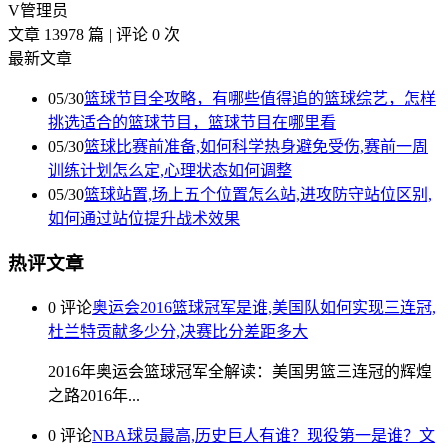
V
管理员
文章 13978 篇
|
评论 0 次
最新文章
05/30
篮球节目全攻略，有哪些值得追的篮球综艺，怎样
挑选适合的篮球节目，篮球节目在哪里看
05/30
篮球比赛前准备,如何科学热身避免受伤,赛前一周
训练计划怎么定,心理状态如何调整
05/30
篮球站置,场上五个位置怎么站,进攻防守站位区别,
如何通过站位提升战术效果
热评文章
0 评论
奥运会2016篮球冠军是谁,美国队如何实现三连冠,
杜兰特贡献多少分,决赛比分差距多大
2016年奥运会篮球冠军全解读：美国男篮三连冠的辉煌
之路2016年...
0 评论
NBA球员最高,历史巨人有谁？现役第一是谁？文