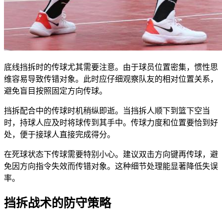
底线挡拆时的传球尤其需要注意。由于球员位置密集，惯性思
维容易导致传错对象。此时应仔细观察队友的相对位置关系，
避免盲目按照固定方向传球。
挡拆配合中的传球时机稍纵即逝。当挡拆人顺下到篮下空当
时，持球人应及时将球传到其手中。传球力度和位置要恰到好
处，便于接球人直接完成得分。
在死球状态下传球需要特别小心。建议双击方向键再传球，避
免因方向指令失效而传错对象。这种细节处理能显著降低失误
率。
挡拆战术的防守策略