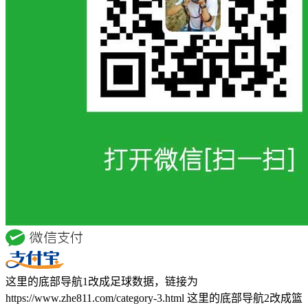
这里的底部导航1改成足球数据，链接为
https://www.zhe811.com/category-3.html 这里的底部导航2改成篮