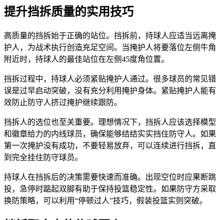
提升挡拆质量的实用技巧
高质量的挡拆始于正确的站位。挡拆前，持球人应适当远离掩
护人，为战术执行创造充足空间。当掩护人将要落位左侧牛角
附近时，持球人的最佳站位在左侧45度角位置。
挡拆过程中，持球人必须紧贴掩护人通过。很多球员的常见错
误是过早启动突破，没有充分利用掩护身体。紧贴掩护人能有
效防止防守人挤过掩护继续跟防。
挡拆人的选位也至关重要。理想情况下，挡拆人应该选择模型
和徽章给力的内线球员，确保能够结结实实挡住防守人。如果
第一次掩护没有成功，不要轻易放弃，可以连续进行挡拆，直
到完全挂住防守球员。
持球人在挡拆后的决策需要快速而准确。出现空位时应果断跳
投，急停时踮起双脚有助于保持投篮稳定性。如果防守方采取
换防策略，可以利用“停顿过人”技巧，假装投篮实则突破。