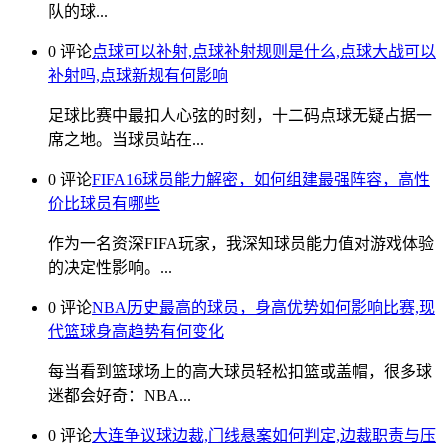
队的球...
0 评论
点球可以补射,点球补射规则是什么,点球大战可以
补射吗,点球新规有何影响
足球比赛中最扣人心弦的时刻，十二码点球无疑占据一
席之地。当球员站在...
0 评论
FIFA16球员能力解密，如何组建最强阵容，高性
价比球员有哪些
作为一名资深FIFA玩家，我深知球员能力值对游戏体验
的决定性影响。...
0 评论
NBA历史最高的球员，身高优势如何影响比赛,现
代篮球身高趋势有何变化
每当看到篮球场上的高大球员轻松扣篮或盖帽，很多球
迷都会好奇：NBA...
0 评论
大连争议球边裁,门线悬案如何判定,边裁职责与压