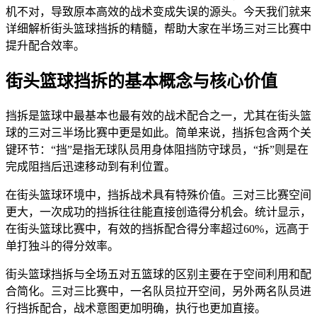
机不对，导致原本高效的战术变成失误的源头。今天我们就来
详细解析街头篮球挡拆的精髓，帮助大家在半场三对三比赛中
提升配合效率。
街头篮球挡拆的基本概念与核心价值
挡拆是篮球中最基本也最有效的战术配合之一，尤其在街头篮
球的三对三半场比赛中更是如此。简单来说，挡拆包含两个关
键环节：“挡”是指无球队员用身体阻挡防守球员，“拆”则是在
完成阻挡后迅速移动到有利位置。
在街头篮球环境中，挡拆战术具有特殊价值。三对三比赛空间
更大，一次成功的挡拆往往能直接创造得分机会。统计显示，
在街头篮球比赛中，有效的挡拆配合得分率超过60%，远高于
单打独斗的得分效率。
街头篮球挡拆与全场五对五篮球的区别主要在于空间利用和配
合简化。三对三比赛中，一名队员拉开空间，另外两名队员进
行挡拆配合，战术意图更加明确，执行也更加直接。