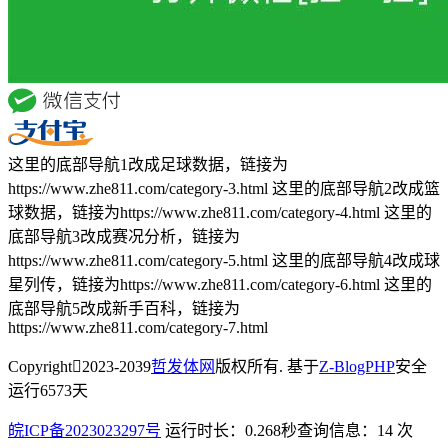
这里的底部导航1改成足球数据，链接为
https://www.zhe811.com/category-3.html 这里的底部导航2改成篮
球数据，链接为https://www.zhe811.com/category-4.html 这里的
底部导航3改成赛况分析，链接为
https://www.zhe811.com/category-5.html 这里的底部导航4改成球
星列传，链接为https://www.zhe811.com/category-6.html 这里的
底部导航5改成新手百科，链接为
https://www.zhe811.com/category-7.html
Copyright
2023-2039
哲发体网
版权所有. 基于
Z-BlogPHP
安全
运行
6573
天
皖ICP备2023023297号
运行时长：0.268秒
查询信息：14 次