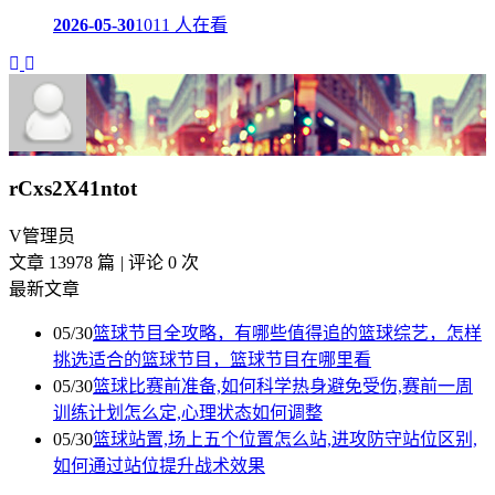
2026-05-30
1011 人在看
rCxs2X41ntot
V
管理员
文章 13978 篇
|
评论 0 次
最新文章
05/30
篮球节目全攻略，有哪些值得追的篮球综艺，怎样
挑选适合的篮球节目，篮球节目在哪里看
05/30
篮球比赛前准备,如何科学热身避免受伤,赛前一周
训练计划怎么定,心理状态如何调整
05/30
篮球站置,场上五个位置怎么站,进攻防守站位区别,
如何通过站位提升战术效果