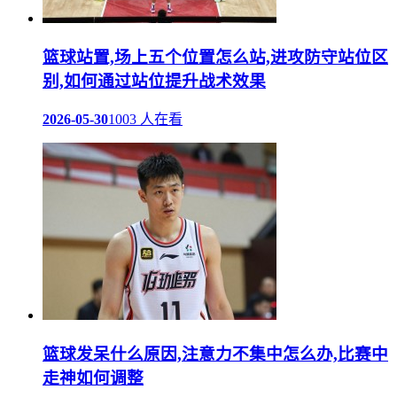
篮球站置,场上五个位置怎么站,进攻防守站位区
别,如何通过站位提升战术效果
2026-05-30
1003 人在看
篮球发呆什么原因,注意力不集中怎么办,比赛中
走神如何调整