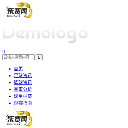
首页
足球资讯
篮球资讯
赛事分析
球星档案
观赛指南