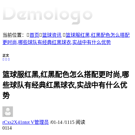
当前位置：
首页
篮球资讯
篮球服红黑,红黑配色怎么搭配
更时尚,哪些球队有经典红黑球衣,实战中有什么优势
正文
篮球服红黑,红黑配色怎么搭配更时尚,哪
些球队有经典红黑球衣,实战中有什么优
势
rCxs2X41ntot
V
管理员
/
01-14
/
1115 阅读
01
14