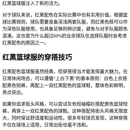
红黑篮球服注入了新的活力。
对于球队来说，红黑配色在实际比赛中也有实用价值。根据篮
球比赛规则，球队需要准备深浅两套队服，而红黑色既可以作
为深色队服使用，也具备足够的辨识度，避免与对手队服颜色
混淆。这也是为什么超过60%的业余球队在选择队服时会考虑
红黑配色的原因之一。
红黑篮球服的穿搭技巧
红黑配色篮球服虽然经典，但穿搭得当才能发挥最大魅力。在
日常休闲场合，可以遵循“上白下黑”的基本原则：白色上衣搭
配黑色短裤，再配上一双红黑配色的篮球鞋，整体色彩鲜明，
亮点突出。
如果你追求街头风格，可以尝试灰色短袖帽衫搭配黑色篮球短
裤，再穿上一双红黑配色的球鞋。这种搭配将街头风格无限放
大，同时保证舒适度和运动性。很多年轻球员发现，这种穿搭
不仅在球场上适用，日常出街也毫不违和。