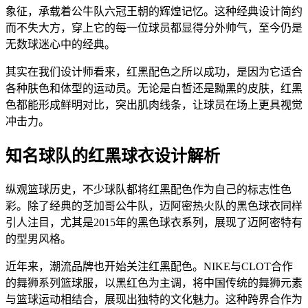
象征，承载着公牛队六冠王朝的辉煌记忆。这种经典设计简约
而不失大方，穿上它的每一位球员都显得分外帅气，至今仍是
无数球迷心中的经典。
其实在我们设计师看来，红黑配色之所以成功，是因为它适合
各种肤色和体型的运动员。无论是白皙还是黝黑的皮肤，红黑
色都能形成鲜明对比，突出肌肉线条，让球员在场上更具视觉
冲击力。
知名球队的红黑球衣设计解析
纵观篮球历史，不少球队都将红黑配色作为自己的标志性色
彩。除了经典的芝加哥公牛队，迈阿密热火队的黑色球衣同样
引人注目，尤其是2015年的黑色球衣系列，展现了迈阿密特有
的型男风格。
近年来，潮流品牌也开始关注红黑配色。NIKE与CLOT合作
的舞狮系列篮球服，以黑红色为主调，将中国传统的舞狮元素
与篮球运动相结合，展现出独特的文化魅力。这种跨界合作为