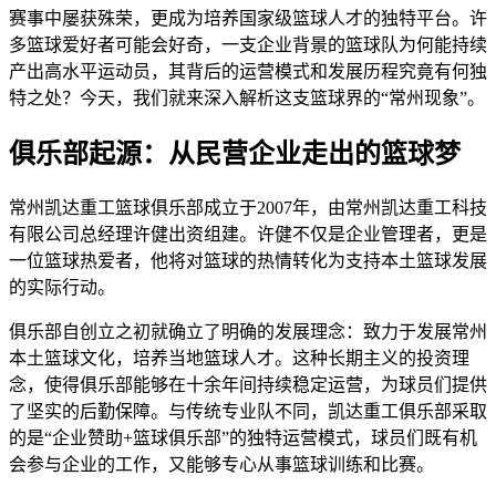
赛事中屡获殊荣，更成为培养国家级篮球人才的独特平台。许
多篮球爱好者可能会好奇，一支企业背景的篮球队为何能持续
产出高水平运动员，其背后的运营模式和发展历程究竟有何独
特之处？今天，我们就来深入解析这支篮球界的“常州现象”。
俱乐部起源：从民营企业走出的篮球梦
常州凯达重工篮球俱乐部成立于2007年，由常州凯达重工科技
有限公司总经理许健出资组建。许健不仅是企业管理者，更是
一位篮球热爱者，他将对篮球的热情转化为支持本土篮球发展
的实际行动。
俱乐部自创立之初就确立了明确的发展理念：致力于发展常州
本土篮球文化，培养当地篮球人才。这种长期主义的投资理
念，使得俱乐部能够在十余年间持续稳定运营，为球员们提供
了坚实的后勤保障。与传统专业队不同，凯达重工俱乐部采取
的是“企业赞助+篮球俱乐部”的独特运营模式，球员们既有机
会参与企业的工作，又能够专心从事篮球训练和比赛。