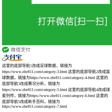
这里的底部导航1改成足球数据，链接为
https://www.zhe811.com/category-3.html 这里的底部导航2改成篮
球数据，链接为https://www.zhe811.com/category-4.html 这里的
底部导航3改成赛况分析，链接为
https://www.zhe811.com/category-5.html 这里的底部导航4改成球
星列传，链接为https://www.zhe811.com/category-6.html 这里的
底部导航5改成新手百科，链接为
https://www.zhe811.com/category-7.html