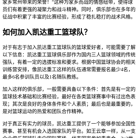
家乡常州带来的荣誉！”这种为家乡而战的情感纽带，使得球
员们有着更强的凝聚力和战斗精神。同时，俱乐部也在多年的
征战中积累了丰富的比赛经验，形成了稳扎稳打的战术风格。
如何加入凯达重工篮球队？
对于有志于加入凯达重工篮球队的篮球爱好者，可能需要了解
以下信息：凯达重工篮球俱乐部作为国内三人篮球领域的传统
强队，有着一定的选拔标准和要求。根据中国篮球协会的相关
训练营安排，像凯达重工这样的队伍通常需要报名最少4名，
最多6名参训队员以及1名随队教练。
加入这样的俱乐部，一般需要具备以下条件：首先是有一定的
篮球技术基础和比赛经验，最好在各类篮球赛事中有过出色表
现；其次是良好的身体条件和个人素质；最后也是最重要的，
是对篮球运动的热爱和团队合作精神。
对于真正有实力的球员，凯达重工提供了一个能够参加全国性
赛事、甚至有机会入选国家队的平台。如王云章一样，从一支