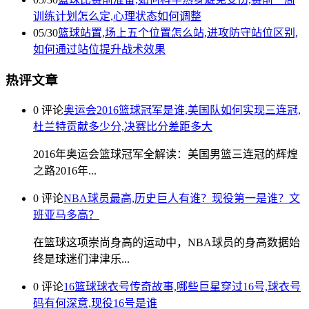
训练计划怎么定,心理状态如何调整
05/30
篮球站置,场上五个位置怎么站,进攻防守站位区别,
如何通过站位提升战术效果
热评文章
0 评论
奥运会2016篮球冠军是谁,美国队如何实现三连冠,
杜兰特贡献多少分,决赛比分差距多大
2016年奥运会篮球冠军全解读：美国男篮三连冠的辉煌
之路2016年...
0 评论
NBA球员最高,历史巨人有谁？现役第一是谁？文
班亚马多高？
在篮球这项崇尚身高的运动中，NBA球员的身高数据始
终是球迷们津津乐...
0 评论
16篮球球衣号传奇故事,哪些巨星穿过16号,球衣号
码有何深意,现役16号是谁