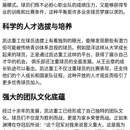
展模式。球员们既不必担心职业队的成绩压力，又能够获得专
业的训练和比赛条件，这种平衡是许多业余球员梦寐以求的。
科学的人才选拔与培养
凯达重工在球员选拔上有着独到的眼光，能够发现那些有潜力
但可能被传统青训体系忽视的球员。例如屈洋这样从大学成长
起来的球员，正是通过凯达重工这样的平台，获得了展示自己
才华的机会。 俱乐部还注重球员的全面发展。从王云章的成
长轨迹可以看出，凯达重工不仅注重球员的比赛表现，还支持
他们的个人成长和国家队征程，这种开放的人才观反而吸引了
更多优秀球员加入。
强大的团队文化底蕴
经过十余年的发展，凯达重工已经形成了自己独特的团队文
化。球员们不仅是为胜利而战，更是为家乡荣誉而战。正如朱
渊博在夺冠后所说：“这个冠军对我来说意义重大，这是我为