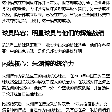
这种模式在中国篮球界并不常见，但它却成功打通了企业与体
育之间的壁垒，为许多有篮球梦想的年轻人提供了另一条成才
路径。俱乐部成立以来，已经在市级、省级甚至全国性比赛中
多次夺得冠军，证明了这一模式的成功。
球员阵容：明星球员与他们的辉煌战绩
凯达重工篮球队汇聚了一批实力出众的篮球选手，他们在各项
赛事中的出色表现，是俱乐部实力的最好证明。
内线核心：朱渊博的统治力
朱渊博作为凯达重工的内线核心球员，在2019年中国三对三篮
球联赛全国总决赛中展现了惊人的统治力。在决赛对阵上海上
实龙创的比赛中，他砍下12分11个篮板的两双数据，并当选男
子公开组当日最佳球员。
比赛结束后，朱渊博在接受采访时表示：“决赛强度很大，充
满各种肉搏战，自己作为内线球员，又有伤在身，攻防两端消