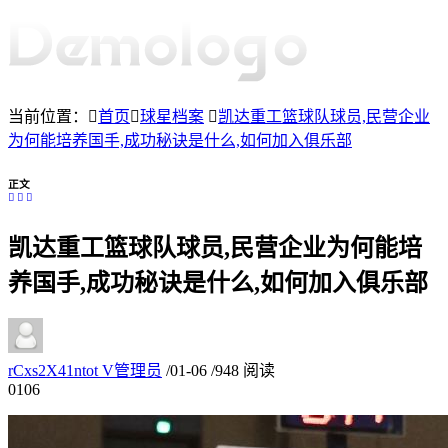
当前位置：
首页
球星档案
凯达重工篮球队球员,民营企业
为何能培养国手,成功秘诀是什么,如何加入俱乐部
正文
凯达重工篮球队球员,民营企业为何能培
养国手,成功秘诀是什么,如何加入俱乐部
rCxs2X41ntot
V
管理员
/
01-06
/
948 阅读
01
06