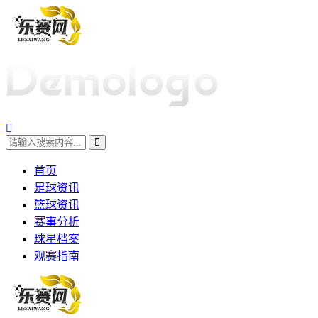
首页
足球资讯
篮球资讯
赛事分析
球星档案
观赛指南