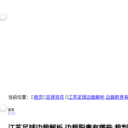
当前位置：
首页
足球资讯
江苏足球边裁解析,边裁职责有
正文
江苏足球边裁解析,边裁职责有哪些,裁