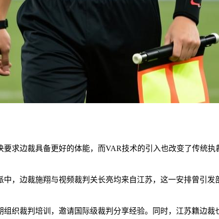
快要求边裁具备更好的体能，而VAR技术的引入也改变了传统执
派中，边裁施翔与视频裁判关长亮均来自江苏，这一安排曾引发
期组织裁判培训，邀请国际级裁判分享经验。同时，江苏籍边裁