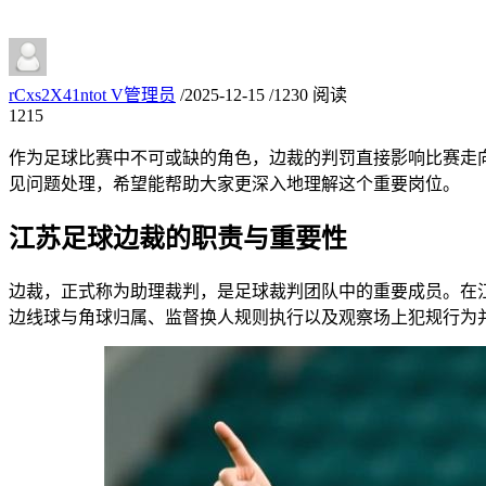
rCxs2X41ntot
V
管理员
/
2025-12-15
/
1230 阅读
12
15
作为足球比赛中不可或缺的角色，边裁的判罚直接影响比赛走
见问题处理，希望能帮助大家更深入地理解这个重要岗位。
江苏足球边裁的职责与重要性
边裁，正式称为助理裁判，是足球裁判团队中的重要成员。在
边线球与角球归属、监督换人规则执行以及观察场上犯规行为