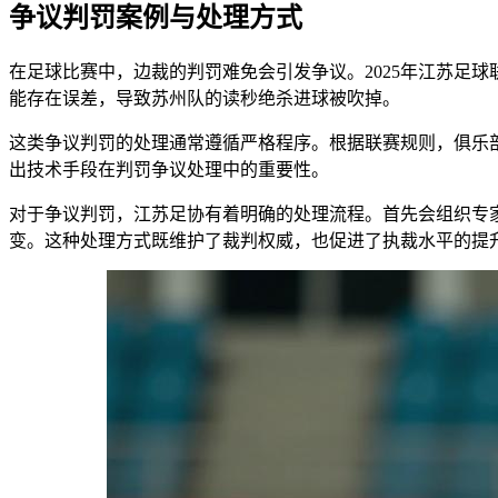
争议判罚案例与处理方式
在足球比赛中，边裁的判罚难免会引发争议。2025年江苏足
能存在误差，导致苏州队的读秒绝杀进球被吹掉。
这类争议判罚的处理通常遵循严格程序。根据联赛规则，俱乐部
出技术手段在判罚争议处理中的重要性。
对于争议判罚，江苏足协有着明确的处理流程。首先会组织专
变。这种处理方式既维护了裁判权威，也促进了执裁水平的提