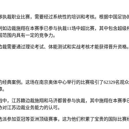
执裁职业比赛，需要经过系统性的培训和考核。根据中国足协的
。例如边裁施翔在本赛季已参与执裁11场中超比赛，其中包含超级
国范围内具有一定的竞争力。
边裁需要通过理论考试、体能测试和实战考核才能获得晋升资格
的经典案例。这场在南京奥体中心举行的比赛吸引了62329名
障。
战中，江苏籍边裁施翔和马济都曾参与执裁，其中施翔在本赛季已
协对江苏边裁业务能力的认可。
选派参加亚冠等亚洲顶级赛事，这为他们积累了宝贵的国际比赛