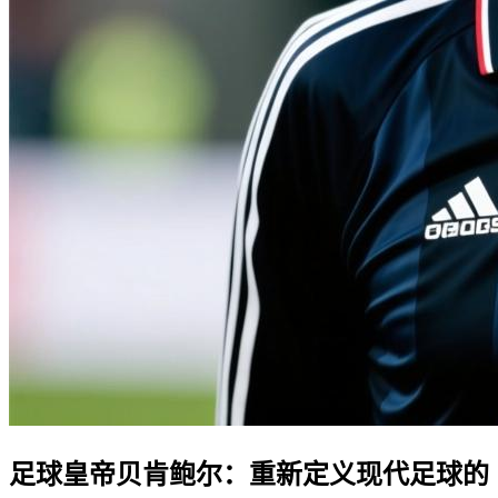
足球皇帝贝肯鲍尔：重新定义现代足球的