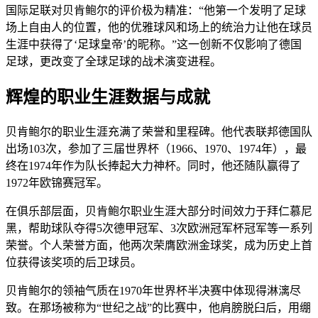
国际足联对贝肯鲍尔的评价极为精准：“他第一个发明了足球
场上自由人的位置，他的优雅球风和场上的统治力让他在球员
生涯中获得了‘足球皇帝’的昵称。”这一创新不仅影响了德国
足球，更改变了全球足球的战术演变进程。
辉煌的职业生涯数据与成就
贝肯鲍尔的职业生涯充满了荣誉和里程碑。他代表联邦德国队
出场103次，参加了三届世界杯（1966、1970、1974年），最
终在1974年作为队长捧起大力神杯。同时，他还随队赢得了
1972年欧锦赛冠军。
在俱乐部层面，贝肯鲍尔职业生涯大部分时间效力于拜仁慕尼
黑，帮助球队夺得5次德甲冠军、3次欧洲冠军杯冠军等一系列
荣誉。个人荣誉方面，他两次荣膺欧洲金球奖，成为历史上首
位获得该奖项的后卫球员。
贝肯鲍尔的领袖气质在1970年世界杯半决赛中体现得淋漓尽
致。在那场被称为“世纪之战”的比赛中，他肩膀脱臼后，用绷