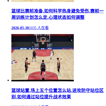
篮球比赛前准备,如何科学热身避免受伤,赛前一
周训练计划怎么定,心理状态如何调整
2026-05-30
1035 人在看
篮球站置,场上五个位置怎么站,进攻防守站位区
别,如何通过站位提升战术效果