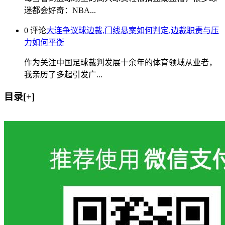
迷都会好奇：NBA...
0 评论
大连争议球边裁,门线悬案如何判定,边裁职责与压
力如何平衡
作为关注中国足球裁判发展十余年的体育领域从业者，
我亲历了多起引发广...
目录[+]