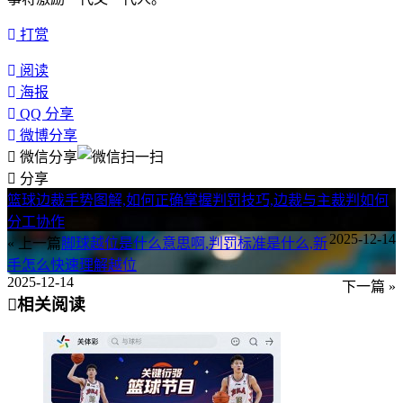
打赏
阅读
海报
QQ 分享
微博分享
微信分享
分享
篮球边裁手势图解,如何正确掌握判罚技巧,边裁与主裁判如何
分工协作
2025-12-14
« 上一篇
脚球越位是什么意思啊,判罚标准是什么,新
手怎么快速理解越位
2025-12-14
下一篇 »
相关阅读