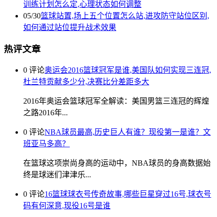
训练计划怎么定,心理状态如何调整
05/30
篮球站置,场上五个位置怎么站,进攻防守站位区别,
如何通过站位提升战术效果
热评文章
0 评论
奥运会2016篮球冠军是谁,美国队如何实现三连冠,
杜兰特贡献多少分,决赛比分差距多大
2016年奥运会篮球冠军全解读：美国男篮三连冠的辉煌
之路2016年...
0 评论
NBA球员最高,历史巨人有谁？现役第一是谁？文
班亚马多高？
在篮球这项崇尚身高的运动中，NBA球员的身高数据始
终是球迷们津津乐...
0 评论
16篮球球衣号传奇故事,哪些巨星穿过16号,球衣号
码有何深意,现役16号是谁