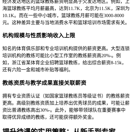
经济发达地区的篮球教练薪资明显高于欠发达地区。例如，上
海篮球教练平均月薪最高，达到11.7K，北京为11.5K，深圳为
10.1K。而在一些中小城市，篮球教练月薪可能在3000-8000
元。这种差异主要与当地消费水平和篮球培训市场需求有关。
机构规模与性质影响收入上限
知名的体育俱乐部和专业培训机构提供的薪资更高。大型连锁
培训机构的教练可能比小型工作室的教练薪资高20%-。例
如，浙江省某体育企业招聘篮球教练，给出综合薪资8-15k，
还有六险一金和城市补贴等福利。
教练资质与教学成果直接关联薪资
拥有专业资质认证（如国家篮球教练员等级证书）的教练薪资
更高。高级别教练资质加上培养出优秀球员的成果，可能让薪
资比普通教练高出30%-。此外，能够带领球队在重要赛事中
取得优异成绩的教练，还可能获得额外奖金。
提升待遇的实用策略：从新手到专家