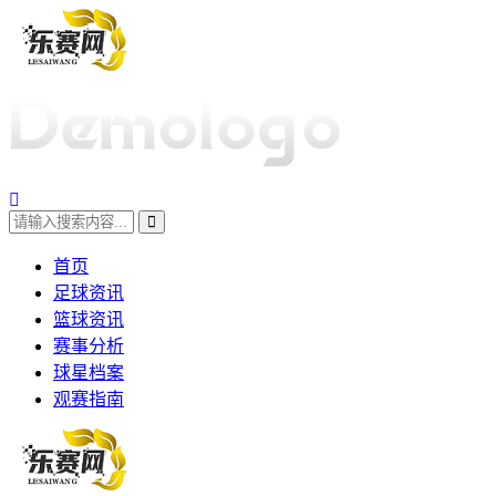
首页
足球资讯
篮球资讯
赛事分析
球星档案
观赛指南