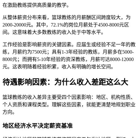
在激励教练提供高质量的教学。
从整体薪资分布来看，篮球教练的月薪酬区间跨度较大，为
2000-20000元。其中，72.1%的岗位月薪处于4500-8000元区
间。这意味着大多数教练的收入处于中等水平。
工作经验是影响薪资的关键因素。应届生或经验不足一年的教
练，月薪约为7500元；具有1-3年经验的教练，月薪多在5000-
8000元；而拥有5-10年经验的资深教练，月薪可达8000-12000
元。这表明随着经验积累，收入有明确的增长空间。
待遇影响因素：为什么收入差距这么大
篮球教练的收入差异主要受四个因素影响：地区、机构性质、
个人资质和课程类型。理解这些因素，就能更清楚地规划职业
方向。
地区经济水平决定薪资基准