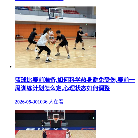
篮球比赛前准备,如何科学热身避免受伤,赛前一
周训练计划怎么定,心理状态如何调整
2026-05-30
1036 人在看