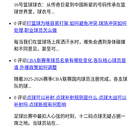
16号篮球球衣：从传奇巨星到中国新星的号码传承在篮
球世界里，球衣号...
0 评论
打篮球为啥容易打架,如何避免冲突,球场冲突如何
处理,职业球员怎么做
每当我们在篮球场上挥洒汗水时，难免会遇到身体碰撞
和不同意见，甚至可...
0 评论
CBA新赛季球员名单有哪些变化,各队核心球员是
谁,外援政策如何调整
随着2025-2026赛季CBA联赛国内球员注册完成，各支球
队的球...
0 评论
点球可以补射,点球补射规则是什么,点球大战可以
补射吗,点球新规有何影响
足球比赛中最扣人心弦的时刻，十二码点球无疑占据一
席之地。当球员站在...