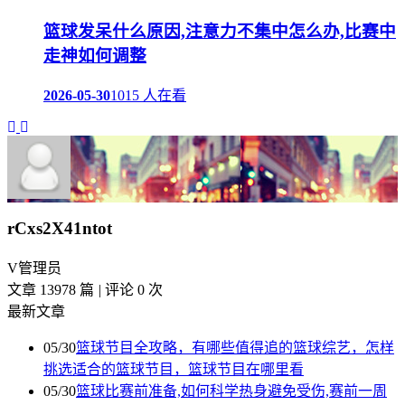
篮球发呆什么原因,注意力不集中怎么办,比赛中
走神如何调整
2026-05-30
1015 人在看
rCxs2X41ntot
V
管理员
文章 13978 篇
|
评论 0 次
最新文章
05/30
篮球节目全攻略，有哪些值得追的篮球综艺，怎样
挑选适合的篮球节目，篮球节目在哪里看
05/30
篮球比赛前准备,如何科学热身避免受伤,赛前一周