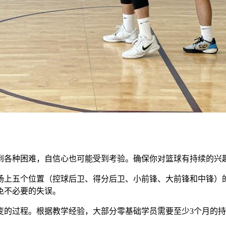
到各种困难，自信心也可能受到考验。确保你对篮球有持续的兴
场上五个位置（控球后卫、得分后卫、小前锋、大前锋和中锋）
免不必要的失误。
变的过程。根据教学经验，大部分零基础学员需要至少3个月的