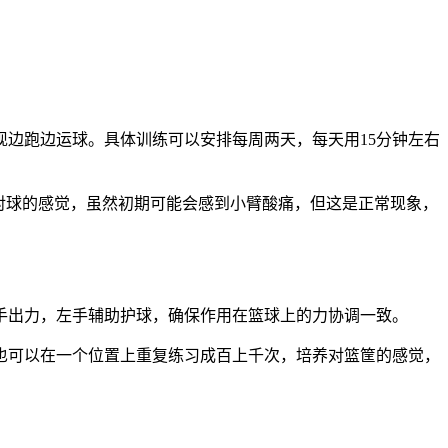
边跑边运球。具体训练可以安排每周两天，每天用15分钟左右
对球的感觉，虽然初期可能会感到小臂酸痛，但这是正常现象，
手出力，左手辅助护球，确保作用在篮球上的力协调一致。
也可以在一个位置上重复练习成百上千次，培养对篮筐的感觉，