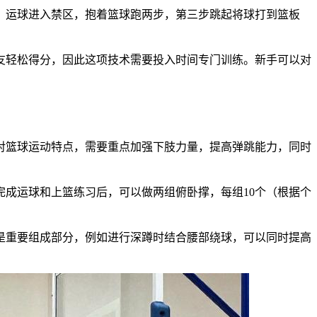
，运球进入禁区，抱着篮球跑两步，第三步跳起将球打到篮板
友轻松得分，因此这项技术需要投入时间专门训练。新手可以对
对篮球运动特点，需要重点加强下肢力量，提高弹跳能力，同时
成运球和上篮练习后，可以做两组俯卧撑，每组10个（根据个
是重要组成部分，例如进行深蹲时结合腰部绕球，可以同时提高