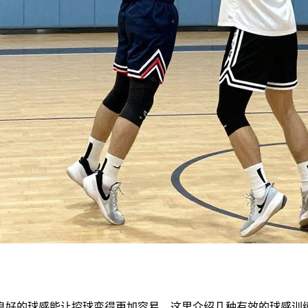
良好的球感能让控球变得更加容易。这里介绍几种有效的球感训