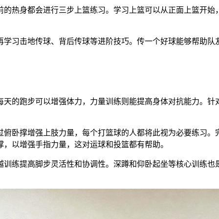
前的热身都会进行三步上篮练习。学习上篮可以从正面上篮开始
再学习击地传球、背后传球等进阶技巧。传一个好球能够帮助队
每天的跑步可以增强体力，力量训练则能提高身体对抗能力。针
过俯卧撑增强上肢力量，每个打篮球的人都将此视为必要练习。完
撑，以增强手指力量，这对运球和投篮都有帮助。
越训练提高脚步灵活性和协调性。深蹲和仰卧起坐等核心训练也