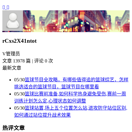
rCxs2X41ntot
V
管理员
文章 13978 篇
|
评论 0 次
最新文章
05/30
篮球节目全攻略，有哪些值得追的篮球综艺，怎样
挑选适合的篮球节目，篮球节目在哪里看
05/30
篮球比赛前准备,如何科学热身避免受伤,赛前一周
训练计划怎么定,心理状态如何调整
05/30
篮球站置,场上五个位置怎么站,进攻防守站位区别,
如何通过站位提升战术效果
热评文章