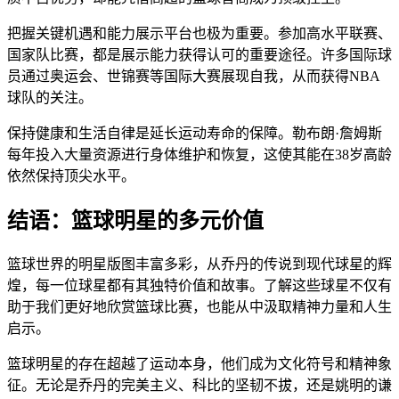
把握关键机遇和能力展示平台也极为重要。参加高水平联赛、
国家队比赛，都是展示能力获得认可的重要途径。许多国际球
员通过奥运会、世锦赛等国际大赛展现自我，从而获得NBA
球队的关注。
保持健康和生活自律是延长运动寿命的保障。勒布朗·詹姆斯
每年投入大量资源进行身体维护和恢复，这使其能在38岁高龄
依然保持顶尖水平。
结语：篮球明星的多元价值
篮球世界的明星版图丰富多彩，从乔丹的传说到现代球星的辉
煌，每一位球星都有其独特价值和故事。了解这些球星不仅有
助于我们更好地欣赏篮球比赛，也能从中汲取精神力量和人生
启示。
篮球明星的存在超越了运动本身，他们成为文化符号和精神象
征。无论是乔丹的完美主义、科比的坚韧不拔，还是姚明的谦