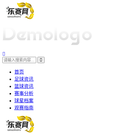
首页
足球资讯
篮球资讯
赛事分析
球星档案
观赛指南