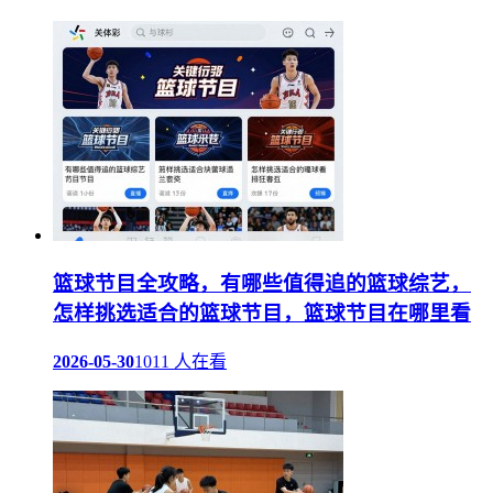
篮球节目全攻略，有哪些值得追的篮球综艺，
怎样挑选适合的篮球节目，篮球节目在哪里看
2026-05-30
1011 人在看