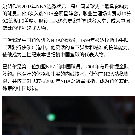
姚明作为2002年NBA选秀状元，是中国篮球史上最具影响力
的球员。他8次入选NBA全明星阵容，职业生涯场均贡献19分
9.2篮板1.9盖帽。退役后入选奈史密斯篮球名人堂，成为中国
篮球的里程碑式人物。
王治郅是中国首位进入NBA的球员，1999年被达拉斯小牛队
（现独行侠队）选中。他灵活的篮下脚步和精准的投篮能力，
使他成为上世纪末本世纪初中国篮球的代表人物。
巴特尔是第二位加盟NBA的中国球员，2001年与丹佛掘金队
签约。他强壮的体格和扎实的内线技术，使他在NBA站稳脚
跟，并随马刺队获得2003年NBA总冠军戒指，成为首位获此
殊荣的中国球员。