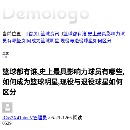
当前位置：
首页
篮球资讯
篮球都有谁,史上最具影响力球
员有哪些,如何成为篮球明星,现役与退役球星如何区分
正文
篮球都有谁,史上最具影响力球员有哪些,
如何成为篮球明星,现役与退役球星如何
区分
rCxs2X41ntot
V
管理员
/
05-29
/
1266 阅读
05
29