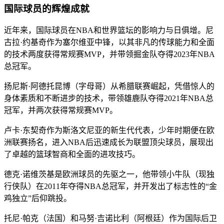
国际球员的辉煌成就
近年来，国际球员在NBA和世界篮坛的影响力与日俱增。尼
古拉·约基奇作为塞尔维亚中锋，以其非凡的传球能力和全面
的技术两度获得常规赛MVP，并带领掘金队夺得2023年NBA
总冠军。
扬尼斯·阿德托昆博（字母哥）从希腊联赛崛起，凭借惊人的
身体素质和不断进步的技术，带领雄鹿队夺得2021年NBA总
冠军，并两次获得常规赛MVP。
卢卡·东契奇作为斯洛文尼亚的新生代代表，少年时期便在欧
洲联赛扬名，进入NBA后迅速成长为联盟顶尖球员，展现出
了卓越的篮球智商和全面的进攻技巧。
德克·诺维茨基是欧洲球员的先驱之一，他带领小牛队（现独
行侠队）在2011年夺得NBA总冠军，并开发出了标志性的“金
鸡独立”后仰跳投。
托尼·帕克（法国）和马努·吉诺比利（阿根廷）作为国际后卫