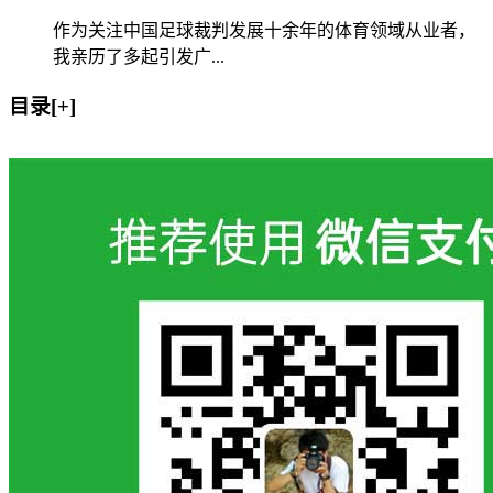
作为关注中国足球裁判发展十余年的体育领域从业者，
我亲历了多起引发广...
目录[+]