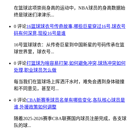
在篮球这项崇尚身高的运动中，NBA球员的身高数据始
终是球迷们津津乐...
0 评论
16篮球球衣号传奇故事,哪些巨星穿过16号,球衣号
码有何深意,现役16号是谁
16号篮球球衣：从传奇巨星到中国新星的号码传承在篮
球世界里，球衣号...
0 评论
打篮球为啥容易打架,如何避免冲突,球场冲突如何
处理,职业球员怎么做
每当我们在篮球场上挥洒汗水时，难免会遇到身体碰撞
和不同意见，甚至可...
0 评论
CBA新赛季球员名单有哪些变化,各队核心球员是
谁,外援政策如何调整
随着2025-2026赛季CBA联赛国内球员注册完成，各支球
队的球...