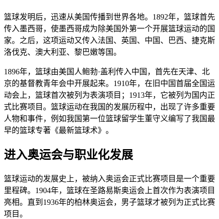
篮球发明后，迅速从美国传播到世界各地。1892年，篮球首先
传入墨西哥，使墨西哥成为除美国外第一个开展篮球运动的国
家。之后，这项运动又传入法国、英国、中国、巴西、捷克斯
洛伐克、澳大利亚、黎巴嫩等国。
1896年，篮球由美国人鲍勃·盖利传入中国，首先在天津、北
京的基督教青年会中开展起来。1910年，在旧中国首届全国运
动会上，篮球首次被列为表演项目；1913年，它被列为国内正
式比赛项目。篮球运动在我国的发展历程中，出现了许多重要
人物和事件，例如我国第一位篮球留学生董守义编写了我国最
早的篮球专著《最新篮球术》。
进入奥运会与职业化发展
篮球运动的发展史上，被纳入奥运会正式比赛项目是一个重要
里程碑。1904年，篮球在圣路易斯奥运会上首次作为表演项目
亮相。直到1936年的柏林奥运会，男子篮球才被列为正式比赛
项目。