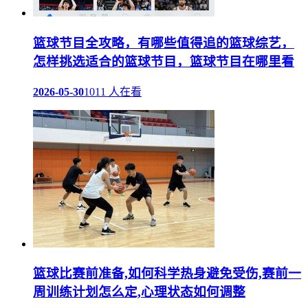
篮球节目全攻略，有哪些值得追的篮球综艺，
怎样挑选适合的篮球节目，篮球节目在哪里看
2026-05-30
1011 人在看
篮球比赛前准备,如何科学热身避免受伤,赛前一
周训练计划怎么定,心理状态如何调整