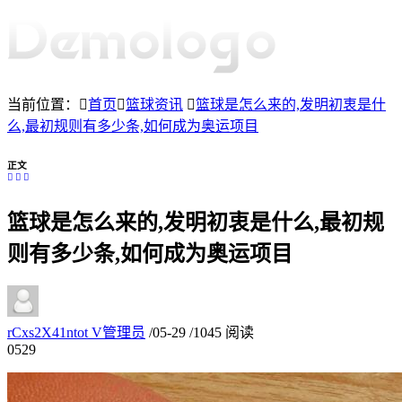
当前位置：
首页
篮球资讯
篮球是怎么来的,发明初衷是什
么,最初规则有多少条,如何成为奥运项目
正文
篮球是怎么来的,发明初衷是什么,最初规
则有多少条,如何成为奥运项目
rCxs2X41ntot
V
管理员
/
05-29
/
1045 阅读
05
29