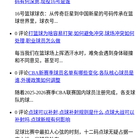
码有何深意,现役16号是谁
16号篮球球衣：从传奇巨星到中国新星的号码传承在篮
球世界里，球衣号...
0 评论
打篮球为啥容易打架,如何避免冲突,球场冲突如何
处理,职业球员怎么做
每当我们在篮球场上挥洒汗水时，难免会遇到身体碰撞
和不同意见，甚至可...
0 评论
CBA新赛季球员名单有哪些变化,各队核心球员是
谁,外援政策如何调整
随着2025-2026赛季CBA联赛国内球员注册完成，各支球
队的球...
0 评论
点球可以补射,点球补射规则是什么,点球大战可以
补射吗,点球新规有何影响
足球比赛中最扣人心弦的时刻，十二码点球无疑占据一