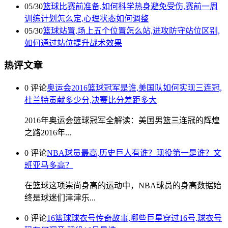
05/30
篮球比赛前准备,如何科学热身避免受伤,赛前一周
训练计划怎么定,心理状态如何调整
05/30
篮球站置,场上五个位置怎么站,进攻防守站位区别,
如何通过站位提升战术效果
热评文章
0 评论
奥运会2016篮球冠军是谁,美国队如何实现三连冠,
杜兰特贡献多少分,决赛比分差距多大
2016年奥运会篮球冠军全解读：美国男篮三连冠的辉煌
之路2016年...
0 评论
NBA球员最高,历史巨人有谁？现役第一是谁？文
班亚马多高？
在篮球这项崇尚身高的运动中，NBA球员的身高数据始
终是球迷们津津乐...
0 评论
16篮球球衣号传奇故事,哪些巨星穿过16号,球衣号