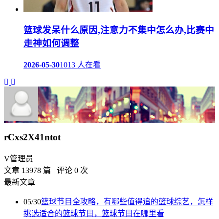
篮球发呆什么原因,注意力不集中怎么办,比赛中
走神如何调整
2026-05-30
1013 人在看
rCxs2X41ntot
V
管理员
文章 13978 篇
|
评论 0 次
最新文章
05/30
篮球节目全攻略，有哪些值得追的篮球综艺，怎样
挑选适合的篮球节目，篮球节目在哪里看