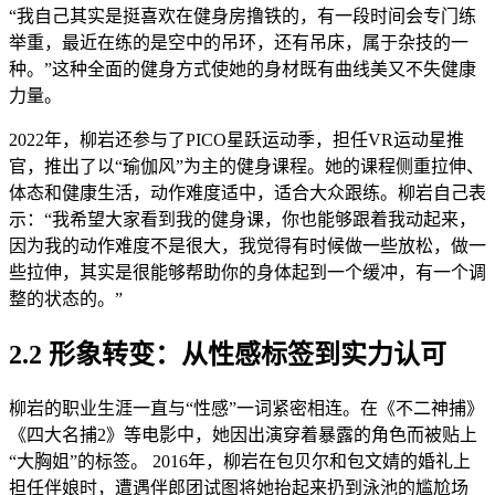
“我自己其实是挺喜欢在健身房撸铁的，有一段时间会专门练
举重，最近在练的是空中的吊环，还有吊床，属于杂技的一
种。”这种全面的健身方式使她的身材既有曲线美又不失健康
力量。
2022年，柳岩还参与了PICO星跃运动季，担任VR运动星推
官，推出了以“瑜伽风”为主的健身课程。她的课程侧重拉伸、
体态和健康生活，动作难度适中，适合大众跟练。柳岩自己表
示：“我希望大家看到我的健身课，你也能够跟着我动起来，
因为我的动作难度不是很大，我觉得有时候做一些放松，做一
些拉伸，其实是很能够帮助你的身体起到一个缓冲，有一个调
整的状态的。”
2.2 形象转变：从性感标签到实力认可
柳岩的职业生涯一直与“性感”一词紧密相连。在《不二神捕》
《四大名捕2》等电影中，她因出演穿着暴露的角色而被贴上
“大胸姐”的标签。 2016年，柳岩在包贝尔和包文婧的婚礼上
担任伴娘时，遭遇伴郎团试图将她抬起来扔到泳池的尴尬场