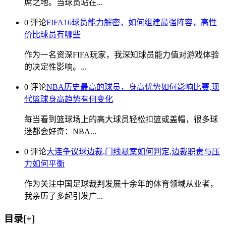
席之地。当球员站在...
0 评论
FIFA16球员能力解密，如何组建最强阵容，高性
价比球员有哪些
作为一名资深FIFA玩家，我深知球员能力值对游戏体验
的决定性影响。...
0 评论
NBA历史最高的球员，身高优势如何影响比赛,现
代篮球身高趋势有何变化
每当看到篮球场上的高大球员轻松扣篮或盖帽，很多球
迷都会好奇：NBA...
0 评论
大连争议球边裁,门线悬案如何判定,边裁职责与压
力如何平衡
作为关注中国足球裁判发展十余年的体育领域从业者，
我亲历了多起引发广...
目录[+]