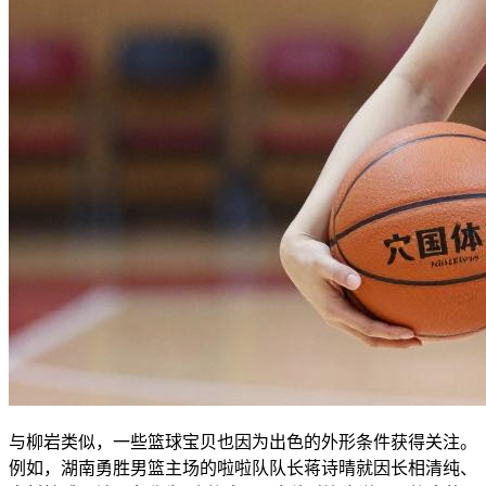
与柳岩类似，一些篮球宝贝也因为出色的外形条件获得关注。
例如，湖南勇胜男篮主场的啦啦队队长蒋诗晴就因长相清纯、