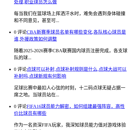
处理,职业球员怎么做
每当我们在篮球场上挥洒汗水时，难免会遇到身体碰撞
和不同意见，甚至可...
0 评论
CBA新赛季球员名单有哪些变化,各队核心球员是
谁,外援政策如何调整
随着2025-2026赛季CBA联赛国内球员注册完成，各支球
队的球...
0 评论
点球可以补射,点球补射规则是什么,点球大战可以
补射吗,点球新规有何影响
足球比赛中最扣人心弦的时刻，十二码点球无疑占据一
席之地。当球员站在...
0 评论
FIFA16球员能力解密，如何组建最强阵容，高性
价比球员有哪些
作为一名资深FIFA玩家，我深知球员能力值对游戏体验