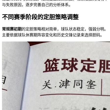
与失败原因，逐步完善自己的分析体系。
不同赛季阶段的定胆策略调整
常规赛初期
的定胆策略相对简单，球队状态稳定，强弱分明。
主要依据球队休赛期阵容变化和历史交锋记录来选择胆码。