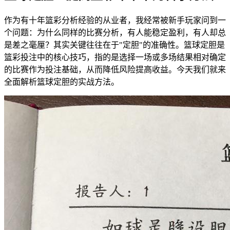
作为有十年篮彩分析经验的从业者，我经常被新手玩家问到一
个问题：为什么同样的比赛分析，有人能稳定盈利，有人却总
是差之毫厘？其实关键往往在于"定胆"的准确性。篮球定胆是
篮彩投注中的核心技巧，指的是选择一场或多场结果相对确定
的比赛作为投注基础，从而降低风险提高收益。今天我们就来
全面解析篮球定胆的实战方法。