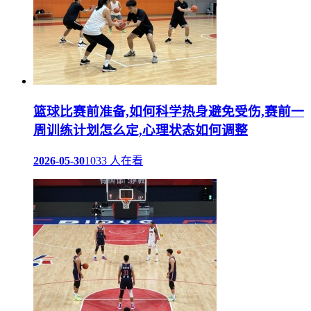
篮球比赛前准备,如何科学热身避免受伤,赛前一
周训练计划怎么定,心理状态如何调整
2026-05-30
1033 人在看