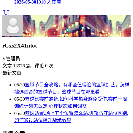
2026-05-30
1010 人在看
rCxs2X41ntot
V
管理员
文章 13978 篇
|
评论 0 次
最新文章
05/30
篮球节目全攻略，有哪些值得追的篮球综艺，怎样
挑选适合的篮球节目，篮球节目在哪里看
05/30
篮球比赛前准备,如何科学热身避免受伤,赛前一周
训练计划怎么定,心理状态如何调整
05/30
篮球站置,场上五个位置怎么站,进攻防守站位区别,
如何通过站位提升战术效果