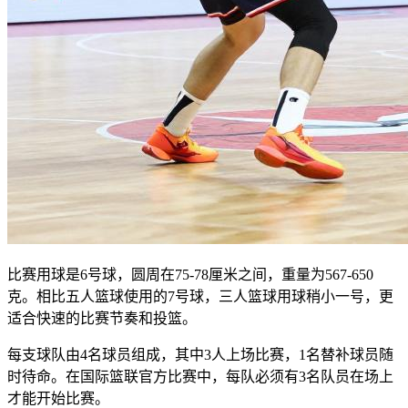
比赛用球是6号球，圆周在75-78厘米之间，重量为567-650
克。相比五人篮球使用的7号球，三人篮球用球稍小一号，更
适合快速的比赛节奏和投篮。
每支球队由4名球员组成，其中3人上场比赛，1名替补球员随
时待命。在国际篮联官方比赛中，每队必须有3名队员在场上
才能开始比赛。