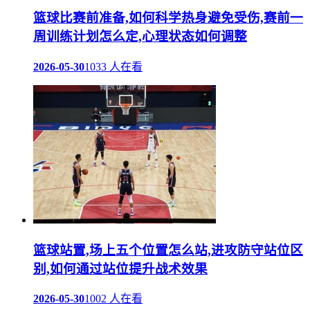
篮球比赛前准备,如何科学热身避免受伤,赛前一
周训练计划怎么定,心理状态如何调整
2026-05-30
1033 人在看
篮球站置,场上五个位置怎么站,进攻防守站位区
别,如何通过站位提升战术效果
2026-05-30
1002 人在看