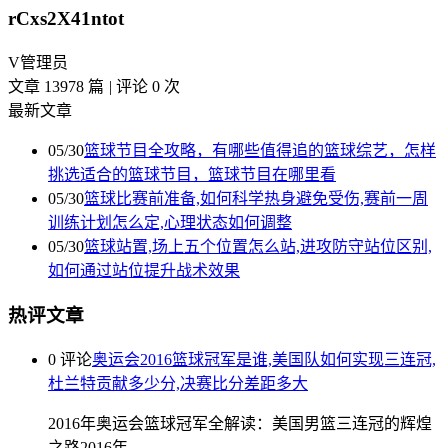
rCxs2X41ntot
V
管理员
文章 13978 篇
|
评论 0 次
最新文章
05/30
篮球节目全攻略，有哪些值得追的篮球综艺，怎样
挑选适合的篮球节目，篮球节目在哪里看
05/30
篮球比赛前准备,如何科学热身避免受伤,赛前一周
训练计划怎么定,心理状态如何调整
05/30
篮球站置,场上五个位置怎么站,进攻防守站位区别,
如何通过站位提升战术效果
热评文章
0 评论
奥运会2016篮球冠军是谁,美国队如何实现三连冠,
杜兰特贡献多少分,决赛比分差距多大
2016年奥运会篮球冠军全解读：美国男篮三连冠的辉煌
之路2016年...