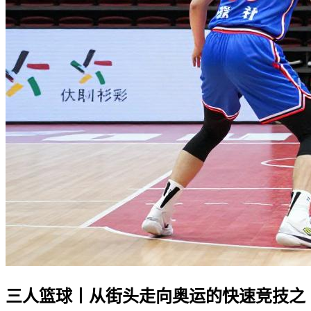
三人篮球丨从街头走向奥运的快速竞技之