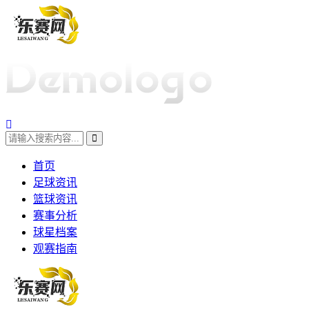
首页
足球资讯
篮球资讯
赛事分析
球星档案
观赛指南