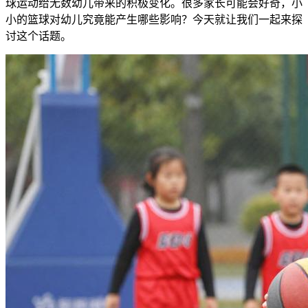
球运动给无数幼儿带来的积极变化。很多家长可能会好奇，小
小的篮球对幼儿究竟能产生哪些影响？今天就让我们一起来探
讨这个话题。