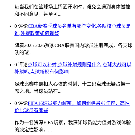
每当我们在篮球场上挥洒汗水时，难免会遇到身体碰撞
和不同意见，甚至可...
0 评论
CBA新赛季球员名单有哪些变化,各队核心球员是
谁,外援政策如何调整
随着2025-2026赛季CBA联赛国内球员注册完成，各支球
队的球...
0 评论
点球可以补射,点球补射规则是什么,点球大战可以
补射吗,点球新规有何影响
足球比赛中最扣人心弦的时刻，十二码点球无疑占据一
席之地。当球员站在...
0 评论
FIFA16球员能力解密，如何组建最强阵容，高性
价比球员有哪些
作为一名资深FIFA玩家，我深知球员能力值对游戏体验
的决定性影响。...