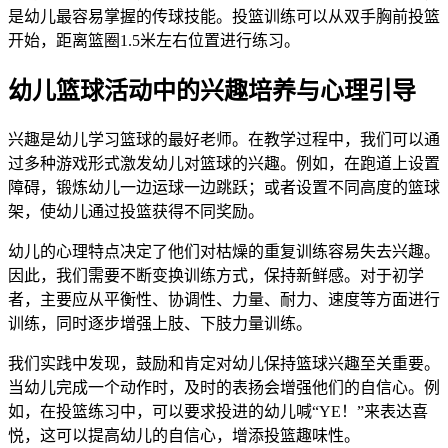
是幼儿最容易掌握的传球技能。投篮训练可以从双手胸前投篮
开始，距离篮圈1.5米左右位置进行练习。
幼儿篮球活动中的兴趣培养与心理引导
兴趣是幼儿学习篮球的最好老师。在教学过程中，我们可以通
过多种游戏形式激发幼儿对篮球的兴趣。例如，在跑道上设置
障碍，锻炼幼儿一边运球一边跳跃；或者设置不同高度的篮球
架，使幼儿通过投篮获得不同奖励。
幼儿的心理特点决定了他们对枯燥的重复训练容易失去兴趣。
因此，我们需要不断变换训练方式，保持新鲜感。对于初学
者，主要应从平衡性、协调性、力量、耐力、速度等方面进行
训练，同时逐步增强上肢、下肢力量训练。
我们实践中发现，鼓励和肯定对幼儿保持篮球兴趣至关重要。
当幼儿完成一个动作时，及时的表扬会增强他们的自信心。例
如，在投篮练习中，可以要求投进的幼儿喊“YE！”来表达喜
悦，这可以提高幼儿的自信心，增添投篮趣味性。