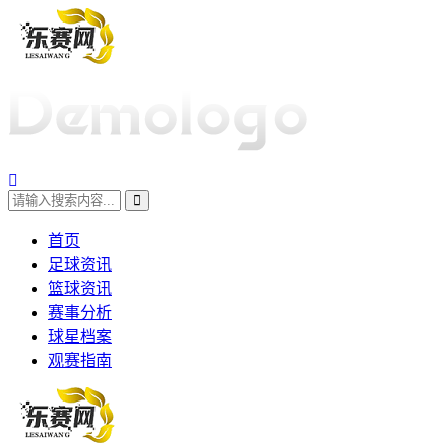
首页
足球资讯
篮球资讯
赛事分析
球星档案
观赛指南