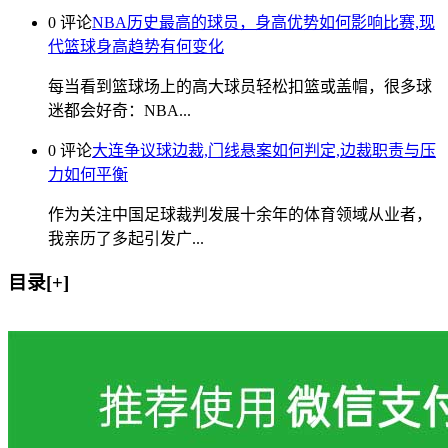
0 评论
NBA历史最高的球员，身高优势如何影响比赛,现
代篮球身高趋势有何变化
每当看到篮球场上的高大球员轻松扣篮或盖帽，很多球
迷都会好奇：NBA...
0 评论
大连争议球边裁,门线悬案如何判定,边裁职责与压
力如何平衡
作为关注中国足球裁判发展十余年的体育领域从业者，
我亲历了多起引发广...
目录[+]