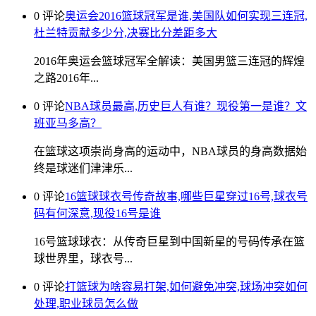
0 评论
奥运会2016篮球冠军是谁,美国队如何实现三连冠,
杜兰特贡献多少分,决赛比分差距多大
2016年奥运会篮球冠军全解读：美国男篮三连冠的辉煌
之路2016年...
0 评论
NBA球员最高,历史巨人有谁？现役第一是谁？文
班亚马多高？
在篮球这项崇尚身高的运动中，NBA球员的身高数据始
终是球迷们津津乐...
0 评论
16篮球球衣号传奇故事,哪些巨星穿过16号,球衣号
码有何深意,现役16号是谁
16号篮球球衣：从传奇巨星到中国新星的号码传承在篮
球世界里，球衣号...
0 评论
打篮球为啥容易打架,如何避免冲突,球场冲突如何
处理,职业球员怎么做