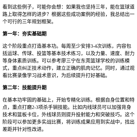
看到这些例子，可能你会想：如果我也坚持三年，能在篮球道
路上取得怎样的进步？根据这些成功案例的经验，我总结出一
个可行的三年规划框架。
第一年：夯实基础期
这个阶段重点打造基本功。每周至少安排3-4次训练，内容包
括运球、传球、投篮等基本技术练习，以及力量、速度、耐力
等身体素质训练。可以参考廖三宁在东莞篮球学校的训练模
式，重点纠正技术动作，建立正确的肌肉记忆。同时，通过观
看比赛录像学习战术意识，为后续提升打好基础。
第二年：技能提升期
在基本功牢固的基础上，开始专精化训练。根据自身位置和特
点，重点打磨2-3项杀手锏技能。比如内线球员可以加强背身
技术和篮板卡位，外线球员则提升投射能力和突破技巧。这个
阶段可以参加更多实战比赛，将训练成果应用到实战中，找出
差距并针对性改进。