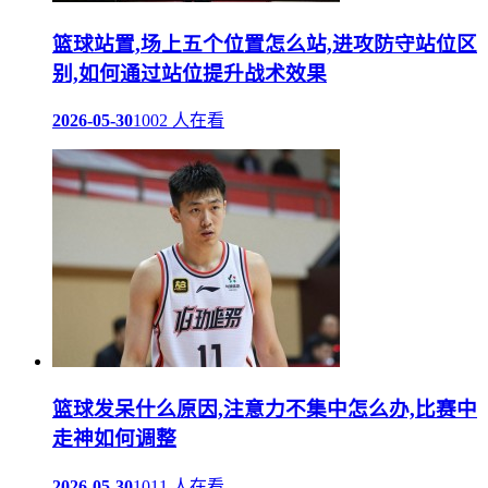
篮球站置,场上五个位置怎么站,进攻防守站位区
别,如何通过站位提升战术效果
2026-05-30
1002 人在看
篮球发呆什么原因,注意力不集中怎么办,比赛中
走神如何调整
2026-05-30
1011 人在看