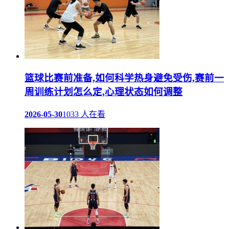
篮球比赛前准备,如何科学热身避免受伤,赛前一
周训练计划怎么定,心理状态如何调整
2026-05-30
1033 人在看