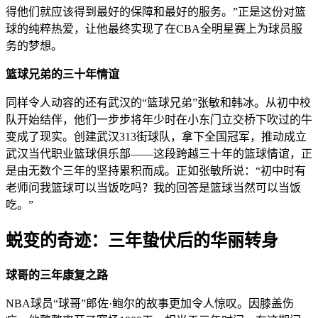
得他们就应该得到最好的保障和最好的服务。”正是这份对篮
球的纯粹热爱，让他最终实现了在CBA全明星赛上为球员服
务的梦想。
篮球兄弟的三十年情谊
同样令人动容的还有武汉的“篮球兄弟”张敏和韩冰。从初中校
队开始结伴，他们一步步将年少时在小东门立交桥下吹过的牛
变成了现实。创建武汉313街球队，拿下全国冠军，推动成立
武汉当代职业篮球俱乐部——这段跨越三十年的篮球情谊，正
是由无数个三年的坚持累积而成。正如张敏所说：“初中时有
老师问我篮球可以当饭吃吗？我的回答是篮球当然可以当饭
吃。”
蜕变的奇迹：三年蛰伏后的华丽转身
球哥的三年康复之路
NBA球员“球哥”郎佐·鲍尔的故事更加令人惊叹。因膝盖伤