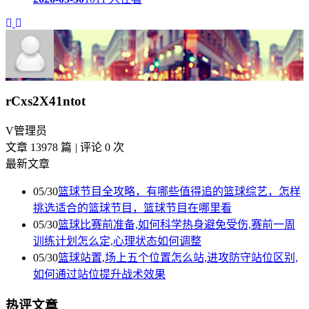
rCxs2X41ntot
V
管理员
文章 13978 篇
|
评论 0 次
最新文章
05/30
篮球节目全攻略，有哪些值得追的篮球综艺，怎样
挑选适合的篮球节目，篮球节目在哪里看
05/30
篮球比赛前准备,如何科学热身避免受伤,赛前一周
训练计划怎么定,心理状态如何调整
05/30
篮球站置,场上五个位置怎么站,进攻防守站位区别,
如何通过站位提升战术效果
热评文章