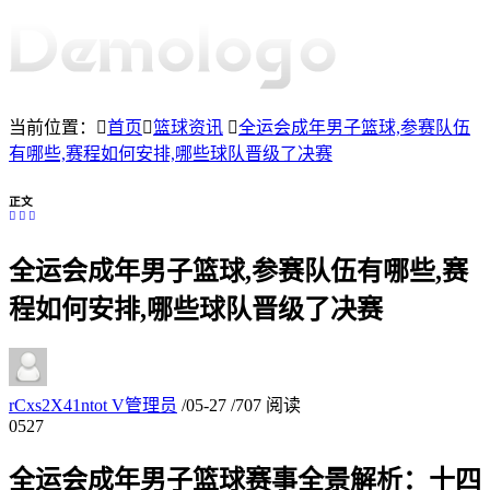
当前位置：
首页
篮球资讯
全运会成年男子篮球,参赛队伍
有哪些,赛程如何安排,哪些球队晋级了决赛
正文
全运会成年男子篮球,参赛队伍有哪些,赛
程如何安排,哪些球队晋级了决赛
rCxs2X41ntot
V
管理员
/
05-27
/
707 阅读
05
27
全运会成年男子篮球赛事全景解析：十四