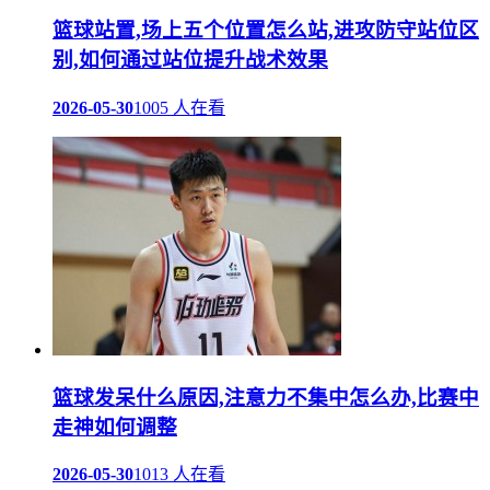
篮球站置,场上五个位置怎么站,进攻防守站位区
别,如何通过站位提升战术效果
2026-05-30
1005 人在看
篮球发呆什么原因,注意力不集中怎么办,比赛中
走神如何调整
2026-05-30
1013 人在看