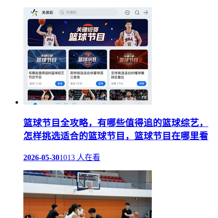
篮球节目全攻略，有哪些值得追的篮球综艺，
怎样挑选适合的篮球节目，篮球节目在哪里看
2026-05-30
1013 人在看