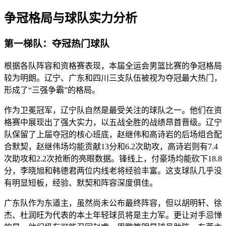
争冠格局与球队实力分析
第一梯队：夺冠热门球队
根据各队阵容和资格赛表现，本届全运会男篮比赛的争冠格局
较为明朗。辽宁、广东和四川三支队伍被视为夺冠最大热门，
形成了“三强争霸”的格局。
作为卫冕冠军，辽宁队自然是最受关注的球队之一。他们在资
格赛中展现出了强大实力，以五战全胜的战绩昂首晋级。辽宁
队保留了上届夺冠的核心班底，赵继伟和高诗岩的后场组合配
合默契，赵继伟场均能贡献13分和6.2次助攻，高诗岩则有7.4
次助攻和2.2次抢断的亮眼数据。锋线上，付豪场均能砍下18.8
分，李晓旭和韩德君两位内线老将经验丰富。这支球队几乎没
有明显短板，经验、默契和阵容深度俱佳。
广东队作为东道主，虽然尚未公布最终阵容，但以胡明轩、徐
杰、杜润旺为代表的本土年轻球员将是主力军。更让对手忌惮