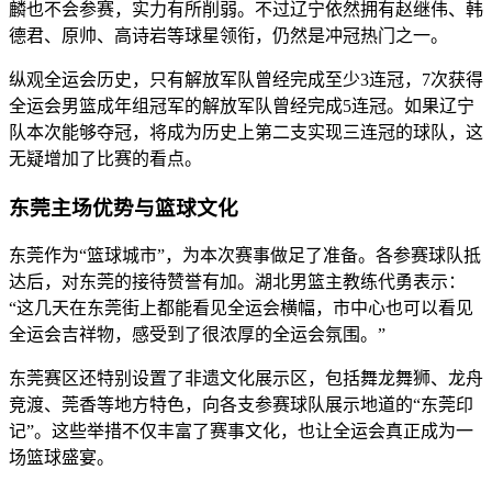
麟也不会参赛，实力有所削弱。不过辽宁依然拥有赵继伟、韩
德君、原帅、高诗岩等球星领衔，仍然是冲冠热门之一。
纵观全运会历史，只有解放军队曾经完成至少3连冠，7次获得
全运会男篮成年组冠军的解放军队曾经完成5连冠。如果辽宁
队本次能够夺冠，将成为历史上第二支实现三连冠的球队，这
无疑增加了比赛的看点。
东莞主场优势与篮球文化
东莞作为“篮球城市”，为本次赛事做足了准备。各参赛球队抵
达后，对东莞的接待赞誉有加。湖北男篮主教练代勇表示：
“这几天在东莞街上都能看见全运会横幅，市中心也可以看见
全运会吉祥物，感受到了很浓厚的全运会氛围。”
东莞赛区还特别设置了非遗文化展示区，包括舞龙舞狮、龙舟
竞渡、莞香等地方特色，向各支参赛球队展示地道的“东莞印
记”。这些举措不仅丰富了赛事文化，也让全运会真正成为一
场篮球盛宴。