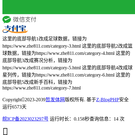
这里的底部导航1改成足球数据，链接为
https://www.zhe811.com/category-3.html 这里的底部导航2改成篮
球数据，链接为https://www.zhe811.com/category-4.html 这里的
底部导航3改成赛况分析，链接为
https://www.zhe811.com/category-5.html 这里的底部导航4改成球
星列传，链接为https://www.zhe811.com/category-6.html 这里的
底部导航5改成新手百科，链接为
https://www.zhe811.com/category-7.html
Copyright
2023-2039
哲发体网
版权所有. 基于
Z-BlogPHP
安全
运行
6573
天
皖ICP备2023023297号
运行时长：0.158秒
查询信息：14 次