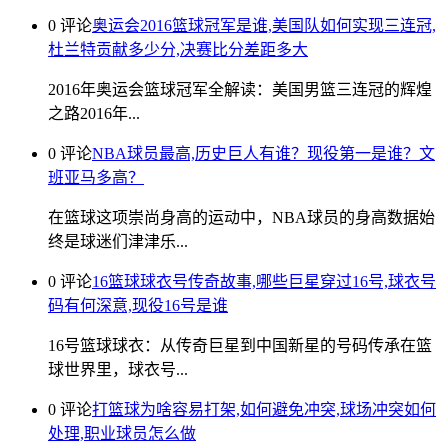
0 评论
奥运会2016篮球冠军是谁,美国队如何实现三连冠,
杜兰特贡献多少分,决赛比分差距多大
2016年奥运会篮球冠军全解读：美国男篮三连冠的辉煌
之路2016年...
0 评论
NBA球员最高,历史巨人有谁？现役第一是谁？文
班亚马多高？
在篮球这项崇尚身高的运动中，NBA球员的身高数据始
终是球迷们津津乐...
0 评论
16篮球球衣号传奇故事,哪些巨星穿过16号,球衣号
码有何深意,现役16号是谁
16号篮球球衣：从传奇巨星到中国新星的号码传承在篮
球世界里，球衣号...
0 评论
打篮球为啥容易打架,如何避免冲突,球场冲突如何
处理,职业球员怎么做