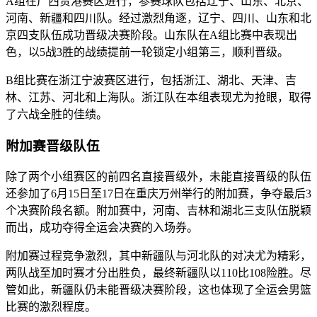
A组在广西贵港赛区进行，参赛球队包括辽宁、山东、北京、
河南、新疆和四川队。经过激烈角逐，辽宁、四川、山东和北
京四支队伍成功晋级决赛阶段。山东队在A组比赛中表现出
色，以5战3胜的战绩提前一轮锁定小组第三，顺利晋级。
B组比赛在浙江宁波赛区进行，包括浙江、湖北、天津、吉
林、江苏、河北和上海队。浙江队在本组表现尤为抢眼，取得
了六战全胜的佳绩。
附加赛晋级队伍
除了两个小组赛区的前四名直接晋级外，未能直接晋级的队伍
还参加了6月15日至17日在重庆万州举行的附加赛，争夺最后3
个决赛阶段名额。附加赛中，河南、吉林和湖北三支队伍脱颖
而出，成功夺得全运会决赛的入场券。
附加赛过程竞争激烈，其中新疆队与河北队的对决尤为精彩，
两队战至加时赛才分出胜负，最终新疆队以110比108险胜。尽
管如此，新疆队仍未能晋级决赛阶段，这也体现了全运会男篮
比赛的激烈程度。