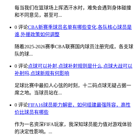
每当我们在篮球场上挥洒汗水时，难免会遇到身体碰撞
和不同意见，甚至可...
0 评论
CBA新赛季球员名单有哪些变化,各队核心球员是
谁,外援政策如何调整
随着2025-2026赛季CBA联赛国内球员注册完成，各支球
队的球...
0 评论
点球可以补射,点球补射规则是什么,点球大战可以
补射吗,点球新规有何影响
足球比赛中最扣人心弦的时刻，十二码点球无疑占据一
席之地。当球员站在...
0 评论
FIFA16球员能力解密，如何组建最强阵容，高性
价比球员有哪些
作为一名资深FIFA玩家，我深知球员能力值对游戏体验
的决定性影响。...