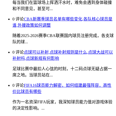
每当我们在篮球场上挥洒汗水时，难免会遇到身体碰撞
和不同意见，甚至可...
0 评论
CBA新赛季球员名单有哪些变化,各队核心球员是
谁,外援政策如何调整
随着2025-2026赛季CBA联赛国内球员注册完成，各支球
队的球...
0 评论
点球可以补射,点球补射规则是什么,点球大战可以
补射吗,点球新规有何影响
足球比赛中最扣人心弦的时刻，十二码点球无疑占据一
席之地。当球员站在...
0 评论
FIFA16球员能力解密，如何组建最强阵容，高性
价比球员有哪些
作为一名资深FIFA玩家，我深知球员能力值对游戏体验
的决定性影响。...