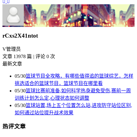
rCxs2X41ntot
V
管理员
文章 13978 篇
|
评论 0 次
最新文章
05/30
篮球节目全攻略，有哪些值得追的篮球综艺，怎样
挑选适合的篮球节目，篮球节目在哪里看
05/30
篮球比赛前准备,如何科学热身避免受伤,赛前一周
训练计划怎么定,心理状态如何调整
05/30
篮球站置,场上五个位置怎么站,进攻防守站位区别,
如何通过站位提升战术效果
热评文章