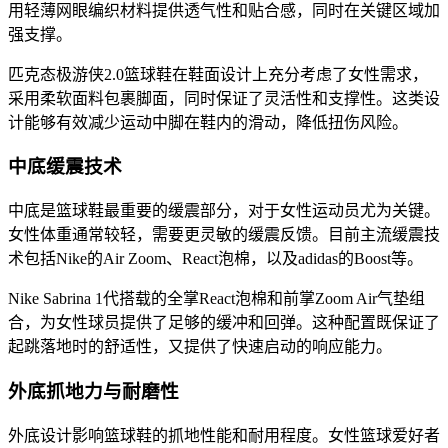
用轻薄网眼编织材料提供透气性和贴合感，同时在关键区域加
强支撑。
匹克态极游侠2.0篮球鞋在鞋面设计上充分考虑了女性需求，
采用柔软面料包裹脚面，同时保证了灵活性和支撑性。这类设
计能够有效减少运动中脚在鞋内的滑动，降低扭伤风险。
中底缓震技术
中底是篮球鞋最重要的缓震部分，对于女性运动员尤为关键。
女性体重通常较轻，需要更灵敏的缓震反馈。目前主流缓震技
术包括Nike的Air Zoom、React泡棉，以及adidas的Boost等。
Nike Sabrina 1代搭载的全掌React泡棉和前掌Zoom Air气垫组
合，为女性球员提供了足够的缓冲和回弹。这种配置既保证了
起跳落地时的舒适性，又提供了快速启动的响应能力。
外底抓地力与耐磨性
外底设计影响篮球鞋的抓地性能和耐用程度。女性篮球爱好者