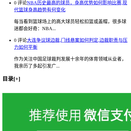
0 评论
NBA历史最高的球员，身高优势如何影响比赛,现
代篮球身高趋势有何变化
每当看到篮球场上的高大球员轻松扣篮或盖帽，很多球
迷都会好奇：NBA...
0 评论
大连争议球边裁,门线悬案如何判定,边裁职责与压
力如何平衡
作为关注中国足球裁判发展十余年的体育领域从业者，
我亲历了多起引发广...
目录[+]