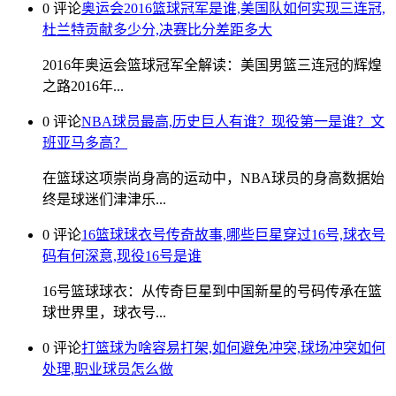
0 评论
奥运会2016篮球冠军是谁,美国队如何实现三连冠,
杜兰特贡献多少分,决赛比分差距多大
2016年奥运会篮球冠军全解读：美国男篮三连冠的辉煌
之路2016年...
0 评论
NBA球员最高,历史巨人有谁？现役第一是谁？文
班亚马多高？
在篮球这项崇尚身高的运动中，NBA球员的身高数据始
终是球迷们津津乐...
0 评论
16篮球球衣号传奇故事,哪些巨星穿过16号,球衣号
码有何深意,现役16号是谁
16号篮球球衣：从传奇巨星到中国新星的号码传承在篮
球世界里，球衣号...
0 评论
打篮球为啥容易打架,如何避免冲突,球场冲突如何
处理,职业球员怎么做