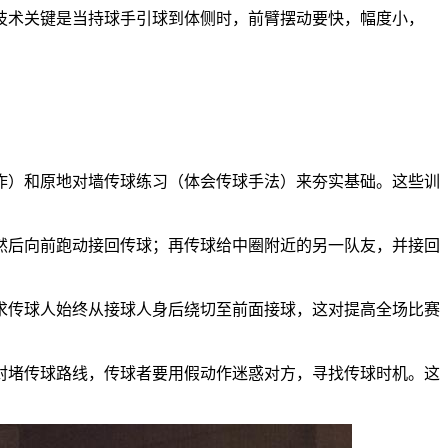
技术关键是当持球手引球到体侧时，前臂摆动要快，幅度小，
作）和原地对墙传球练习（体会传球手法）来夯实基础。这些训
然后向前跑动接回传球；再传球给中圈附近的另一队友，并接回
。
求传球人始终从接球人身后绕切至前面接球，这对提高全场比赛
封堵传球路线，传球者要用假动作迷惑对方，寻找传球时机。这