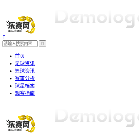
首页
足球资讯
篮球资讯
赛事分析
球星档案
观赛指南