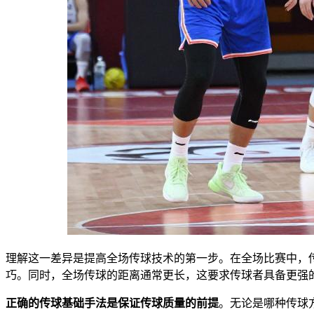
理解这一差异是提高全场传球技术的第一步。在全场比赛中，
巧。同时，全场传球的距离通常更长，这要求传球者具备更强
正确的传球基础手法是保证传球质量的前提
。无论是哪种传球