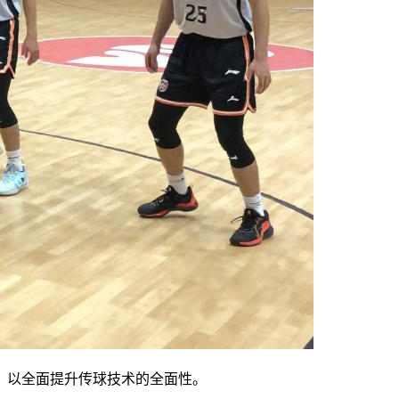
，以全面提升传球技术的全面性。