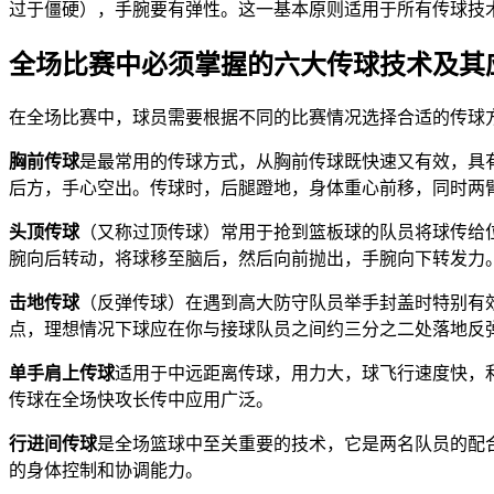
过于僵硬），手腕要有弹性。这一基本原则适用于所有传球技
全场比赛中必须掌握的六大传球技术及其
在全场比赛中，球员需要根据不同的比赛情况选择合适的传球
胸前传球
是最常用的传球方式，从胸前传球既快速又有效，具
后方，手心空出。传球时，后腿蹬地，身体重心前移，同时两
头顶传球
（又称过顶传球）常用于抢到篮板球的队员将球传给
腕向后转动，将球移至脑后，然后向前抛出，手腕向下转发力
击地传球
（反弹传球）在遇到高大防守队员举手封盖时特别有
点，理想情况下球应在你与接球队员之间约三分之二处落地反
单手肩上传球
适用于中远距离传球，用力大，球飞行速度快，
传球在全场快攻长传中应用广泛。
行进间传球
是全场篮球中至关重要的技术，它是两名队员的配
的身体控制和协调能力。