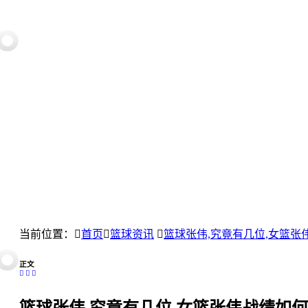
当前位置：
首页
篮球资讯
篮球张伟,究竟有几位,女篮张
正文
篮球张伟,究竟有几位,女篮张伟战绩如何