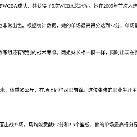
CBA球队，共获得了5次WCBA总冠军。她在2005年首次入
非常出色。根据统计数据，她的单场最高得分达到32分，单场
教练组还有特别的战术考虑。两姐妹长相一模一样，同时出现在
3厘米，体重95公斤，在场上同样司职前锋。这位张伟的职业生涯
广厦出战35场，场均能贡献6.7分和3.5个篮板。他的单场最高得