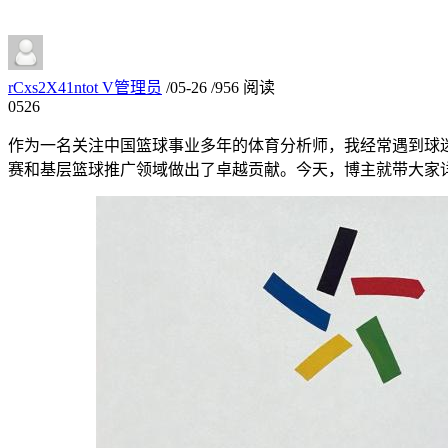
rCxs2X41ntot
V
管理员
/
05-26
/
956 阅读
05
26
作为一名关注中国篮球事业多年的体育分析师，我经常遇到球迷
赛和基层篮球推广领域做出了卓越贡献。今天，博主就带大家