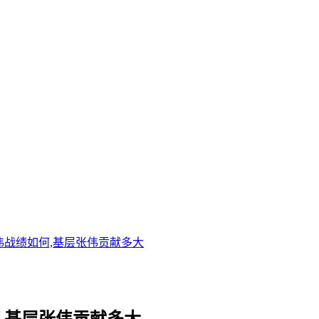
伟战绩如何,基层张伟贡献多大
,基层张伟贡献多大