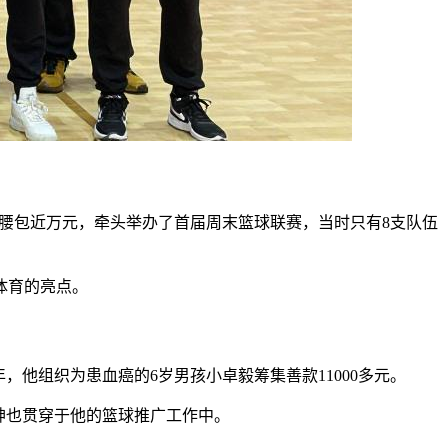
自掏腰包近万元，牵头举办了首届周末篮球联赛，当时只有8支队伍
体育的亮点。
，他组织为患血癌的6岁男孩小卓毅筹集善款11000多元。
神也贯穿于他的篮球推广工作中。