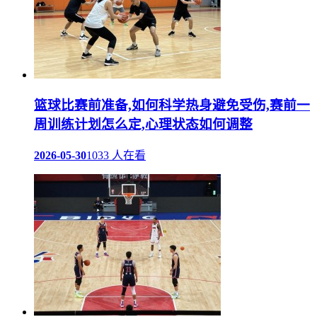
篮球比赛前准备,如何科学热身避免受伤,赛前一
周训练计划怎么定,心理状态如何调整
2026-05-30
1033 人在看