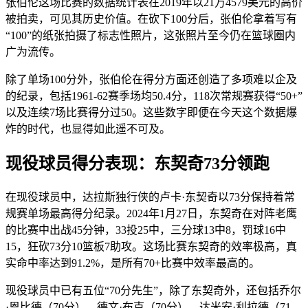
张伯伦这场比赛的数据统计表在2019年以21万4579美元的高价
被拍卖，可见其历史价值。在砍下100分后，张伯伦拿着写有
“100”的纸张拍摄了标志性照片，这张照片至今仍在篮球圈内
广为流传。
除了单场100分外，张伯伦在得分方面还创造了多项难以企及
的纪录，包括1961-62赛季场均50.4分，118次常规赛获得“50+”
以及连续7场比赛得分过50。这些数字即便在今天这个数据爆
炸的时代，也显得如此遥不可及。
现役球员得分表现：东契奇73分领跑
在现役球员中，达拉斯独行侠的卢卡·东契奇以73分保持着常
规赛单场最高得分纪录。2024年1月27日，东契奇在对阵老鹰
的比赛中出战45分钟，33投25中，三分球13中8，罚球16中
15，狂砍73分10篮板7助攻。这场比赛东契奇的效率极高，真
实命中率达到91.2%，是所有70+比赛中效率最高的。
现役球员中已有五位“70分先生”，除了东契奇外，还包括乔尔
·恩比德（70分）、德文·布克（70分）、达米安·利拉德（71