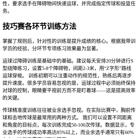
性，要求选手在障碍物间快速运球，并完成指定传球和投篮任
务。
技巧赛各环节训练方法
掌握了规则后，针对性的训练是提升成绩的核心。根据我带训
学员的经验，分环节专项练习效果最为显著。
运球过障碍训练是基础中的基础。建议每天安排20分钟进行S
型绕障练习，设置5-8个障碍物，间距2-3米，用“Z字形”路线
运球穿梭。 训练初期可以注重动作的规范性，熟练后再逐步
提升速度。很多学员容易忽视的是，运球过程中必须始终保持
对球的控制，眼睛要平视前方而不是盯着球——这是提高效率
的关键。
传球精准度训练往往被业余选手忽视。在实际比赛中，胸前传
球和击地传球是最常用的两种方式。 我们可以设置不同距离
和角度的目标点，每次训练完成50-100次传球。数据显示，专
业选手的传球成功率高达85%以上，而业余选手通常只有60%