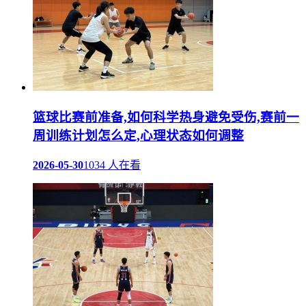
篮球比赛前准备,如何科学热身避免受伤,赛前一
周训练计划怎么定,心理状态如何调整
2026-05-30
1034 人在看