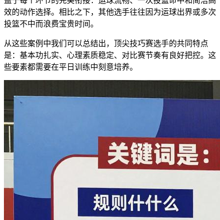
益于每个环节的完美衔接：运球流畅、一次投篮命中和简洁高
效的动作选择。相比之下，其他选手往往因为运球出界或多次
投篮不中而浪费宝贵时间。
从这些案例中我们可以总结出，顶尖技巧赛选手的共同特点
是：基本功扎实、心理素质稳定、对比赛节奏有良好把控。这
些要素都需要在平日训练中刻意培养。