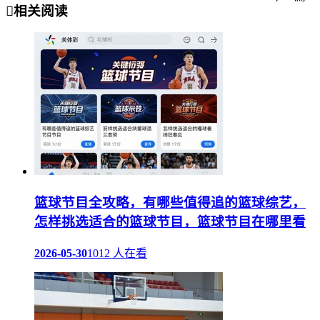
相关阅读
篮球节目全攻略，有哪些值得追的篮球综艺，
怎样挑选适合的篮球节目，篮球节目在哪里看
2026-05-30
1012 人在看