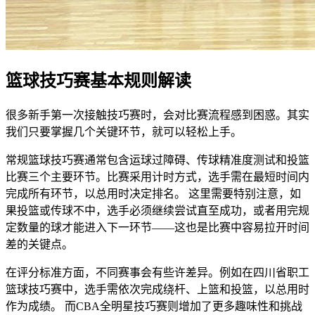
篮球技巧赛基本规则解读
很多新手第一次接触技巧赛时，会对比赛流程感到困惑。其实
我们只要掌握几个关键环节，就可以轻松上手。
常规篮球技巧赛通常包含运球过障碍、传球精准度测试和投篮
比赛三个主要环节。比赛采用计时方式，选手需在最短时间内
完成所有环节，以总用时决定排名。 这里需要特别注意，如
果投篮或传球不中，选手必须继续尝试直至成功，或者用完规
定数量的球才能进入下一环节——这也是比赛中容易拉开时间
差的关键点。
在评分标准方面，不同赛事会有些许差异。例如在四川省职工
篮球技巧赛中，选手需依次完成绕杆、上篮和投篮，以总用时
作为成绩。 而CBA全明星技巧赛则增加了更多趣味性和挑战