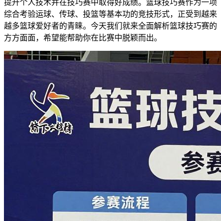
提升个人技术并在技巧赛中取得好成绩。篮球技巧赛作为一项
综合考验运球、传球、投篮等基本功的竞技形式，正受到越来
越多篮球爱好者的青睐。今天我们就来全面解析篮球技巧赛的
方方面面，希望能帮助你在比赛中脱颖而出。