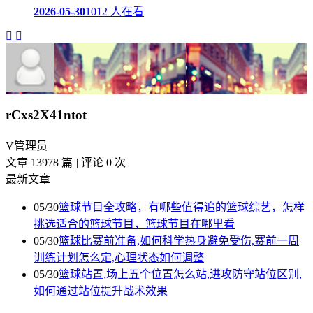
2026-05-30
1012 人在看
rCxs2X41ntot
V
管理员
文章 13978 篇
|
评论 0 次
最新文章
05/30
篮球节目全攻略，有哪些值得追的篮球综艺，怎样
挑选适合的篮球节目，篮球节目在哪里看
05/30
篮球比赛前准备,如何科学热身避免受伤,赛前一周
训练计划怎么定,心理状态如何调整
05/30
篮球站置,场上五个位置怎么站,进攻防守站位区别,
如何通过站位提升战术效果