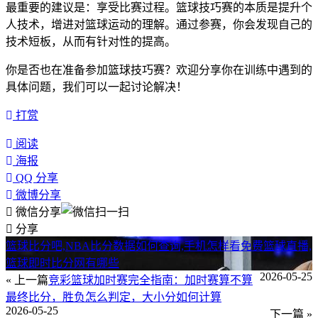
最重要的建议是：享受比赛过程。篮球技巧赛的本质是提升个
人技术，增进对篮球运动的理解。通过参赛，你会发现自己的
技术短板，从而有针对性的提高。
你是否也在准备参加篮球技巧赛？欢迎分享你在训练中遇到的
具体问题，我们可以一起讨论解决！
打赏
阅读
海报
QQ 分享
微博分享
微信分享
分享
篮球比分吧,NBA比分数据如何查询,手机怎样看免费篮球直播,
篮球即时比分网有哪些
2026-05-25
« 上一篇
竞彩篮球加时赛完全指南：加时赛算不算
最终比分，胜负怎么判定，大小分如何计算
2026-05-25
下一篇 »